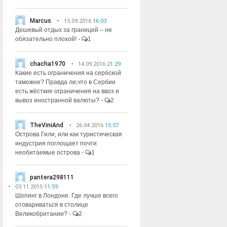
Marcus
15.09.2016
16:03
Дешевый отдых за границей – не
обязательно плохой!
-
1
chacha1970
14.09.2016
21:29
Какие есть ограничения на сербской
таможне? Правда ли,что в Сербии
есть жёсткие ограничения на ввоз и
вывоз иностранной валюты?
-
2
TheViniAnd
26.04.2016
15:57
Острова Гили, или как туристическая
индустрия поглощает почти
необитаемые острова
-
1
pantera298111
03.11.2015
11:59
Шопинг в Лондоне. Где лучше всего
отовариваться в столице
Великобритании?
-
2