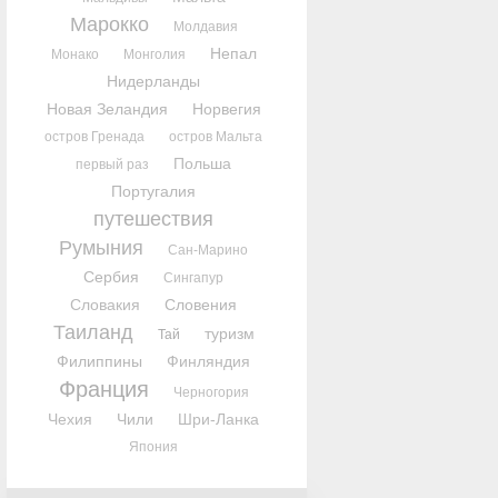
Марокко
Молдавия
Непал
Монако
Монголия
Нидерланды
Новая Зеландия
Норвегия
остров Гренада
остров Мальта
Польша
первый раз
Португалия
путешествия
Румыния
Сан-Марино
Сербия
Сингапур
Словакия
Словения
Таиланд
туризм
Тай
Филиппины
Финляндия
Франция
Черногория
Чехия
Чили
Шри-Ланка
Япония