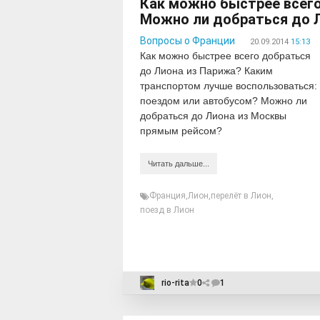
Как можно быстрее всего
Можно ли добраться до 
Вопросы о Франции
20.09.2014
15:13
Как можно быстрее всего добраться
до Лиона из Парижа? Каким
транспортом лучше воспользоваться:
поездом или автобусом? Можно ли
добраться до Лиона из Москвы
прямым рейсом?
Читать дальше...
Франция
,
Лион
,
перелёт в Лион
,
поезд в Лион
rio-rita
0
1