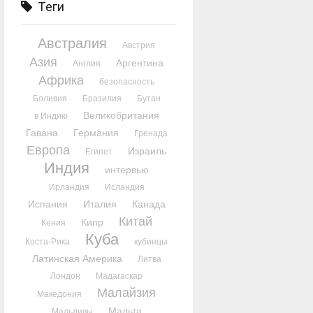
Теги
Австралия
Австрия
Азия
Аргентина
Англия
Африка
безопасность
Боливия
Бразилия
Бутан
Великобритания
в Индию
Гавана
Германия
Гренада
Европа
Израиль
Египет
Индия
интервью
Ирландия
Исландия
Испания
Италия
Канада
Китай
Кипр
Кения
Куба
Коста-Рика
кубинцы
Латинская Америка
Литва
Лондон
Мадагаскар
Малайзия
Македония
Мальта
Мальдивы