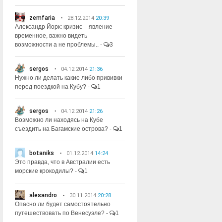
zemfaria
28.12.2014
20:39
Александр Йорк: кризис – явление
временное, важно видеть
возможности а не проблемы..
-
3
sergos
04.12.2014
21:36
Нужно ли делать какие либо прививки
перед поездкой на Кубу?
-
1
sergos
04.12.2014
21:26
Возможно ли находясь на Кубе
съездить на Багамские острова?
-
1
botaniks
01.12.2014
14:24
Это правда, что в Австралии есть
морские крокодилы?
-
1
alesandro
30.11.2014
20:28
Опасно ли будет самостоятельно
путешествовать по Венесуэле?
-
1