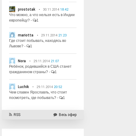
prostotak
30.11.2014
18:42
Что можно, а что нельзя есть в Индии
европейцу?
-
1
mariotta
29.11.2014
21:23
Где стоит побывать, находясь во
Львове?
-
1
Nora
29.11.2014
21:07
Ребёнок, родившийся в США станет
гражданином страны?
-
1
Luchik
29.11.2014
20:52
Чем славен Ярославль, что стоит
посмотреть, где побывать?
-
1
RSS
Весь эфир