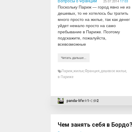
Вопросы о Франции
25.07.2014
17:03
Поскольку Париж — город явно не из
дешевых, то не хотелось бы тратить
много просто на жилье, так как денег
уйдет немало просто на само
пребывание в Париже. Поэтому
подскажите, пожалуйста,
всевозможные
Читать дальше...
Париж
,
жилье
,
Франция
,
дешевое жилье
,
в Париже
panda-life
1
2
Чем занять себя в Бордо