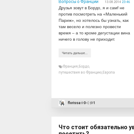
Вопросы о Франции
13.08.2014
23:46
Друзья зовут в Бордо, я и самf не
против посмотреть на «Маленький
Париж», но хотелось бы узнать, как
там весело и полезно провести
время – а то кроме дегустации вина
ничего в голову не приходит.
Читать дальше...
Франция
,
Бордо
,
путешествия во Францию
,
Европа
florissa
0
1
Что стоит обязательно у
посетить?