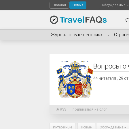
Главная
Новые
Обсуждаемые
Журнал о путешествиях
Стран
Вопросы о
44
читателя , 29 ст
RSS
подписаться на блог
Интересные
Новые
Обсуждаемые