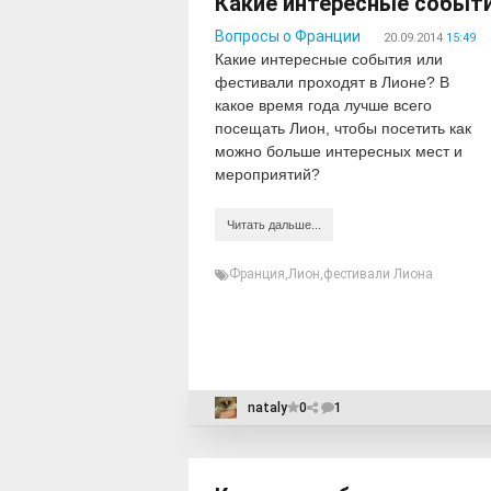
Какие интересные событи
Вопросы о Франции
20.09.2014
15:49
Какие интересные события или
фестивали проходят в Лионе? В
какое время года лучше всего
посещать Лион, чтобы посетить как
можно больше интересных мест и
мероприятий?
Читать дальше...
Франция
,
Лион
,
фестивали Лиона
nataly
0
1