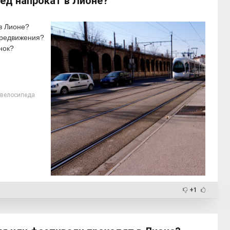
ед напрокат в Лионе?
в Лионе?
ередвижения?
нок?
 велосипеда
+1