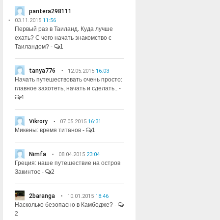
pantera298111
03.11.2015
11:56
Первый раз в Таиланд. Куда лучше
ехать? С чего начать знакомство с
Таиландом?
-
1
tanya776
12.05.2015
16:03
Начать путешествовать очень просто:
главное захотеть, начать и сделать..
-
4
Vikrory
07.05.2015
16:31
Микены: время титанов
-
1
Nimfa
08.04.2015
23:04
Греция: наше путешествие на остров
Закинтос
-
2
2baranga
10.01.2015
18:46
Насколько безопасно в Камбодже?
-
2