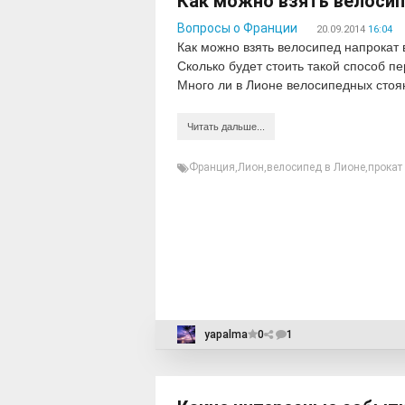
Как можно взять велосип
Вопросы о Франции
20.09.2014
16:04
Как можно взять велосипед напрокат 
Сколько будет стоить такой способ п
Много ли в Лионе велосипедных стоя
Читать дальше...
Франция
,
Лион
,
велосипед в Лионе
,
прокат
yapalma
0
1