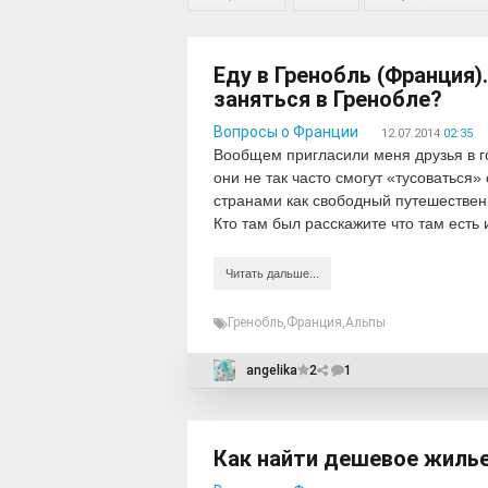
Еду в Гренобль (Франция)
заняться в Гренобле?
Вопросы о Франции
12.07.2014
02:35
Вообщем пригласили меня друзья в го
они не так часто смогут «тусоваться
странами как свободный путешественн
Кто там был расскажите что там есть 
Читать дальше...
Гренобль
,
Франция
,
Альпы
angelika
2
1
Как найти дешевое жиль