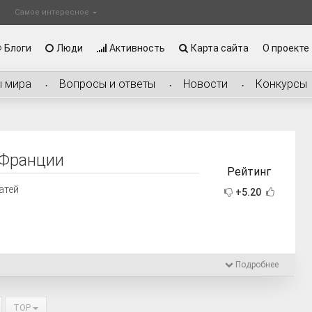
Самое интересное
Блоги
Люди
Активность
Карта сайта
О проекте
ы мира
Вопросы и ответы
Новости
Конкурсы
 Франции
Рейтинг
атей
+5.20
Подробнее
TOP