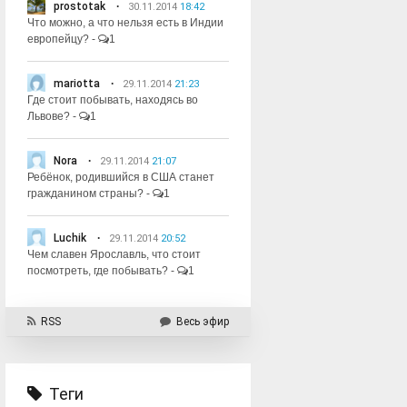
prostotak
30.11.2014
18:42
Что можно, а что нельзя есть в Индии
европейцу?
-
1
mariotta
29.11.2014
21:23
Где стоит побывать, находясь во
Львове?
-
1
Nora
29.11.2014
21:07
Ребёнок, родившийся в США станет
гражданином страны?
-
1
Luchik
29.11.2014
20:52
Чем славен Ярославль, что стоит
посмотреть, где побывать?
-
1
RSS
Весь эфир
Теги