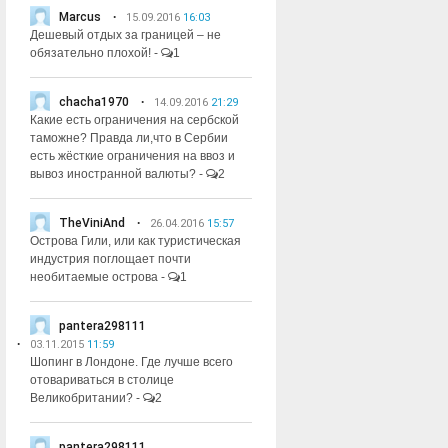
Marcus
15.09.2016
16:03
Дешевый отдых за границей – не
обязательно плохой!
-
1
chacha1970
14.09.2016
21:29
Какие есть ограничения на сербской
таможне? Правда ли,что в Сербии
есть жёсткие ограничения на ввоз и
вывоз иностранной валюты?
-
2
TheViniAnd
26.04.2016
15:57
Острова Гили, или как туристическая
индустрия поглощает почти
необитаемые острова
-
1
pantera298111
03.11.2015
11:59
Шопинг в Лондоне. Где лучше всего
отовариваться в столице
Великобритании?
-
2
pantera298111