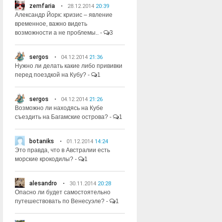
zemfaria
28.12.2014
20:39
Александр Йорк: кризис – явление
временное, важно видеть
возможности а не проблемы..
-
3
sergos
04.12.2014
21:36
Нужно ли делать какие либо прививки
перед поездкой на Кубу?
-
1
sergos
04.12.2014
21:26
Возможно ли находясь на Кубе
съездить на Багамские острова?
-
1
botaniks
01.12.2014
14:24
Это правда, что в Австралии есть
морские крокодилы?
-
1
alesandro
30.11.2014
20:28
Опасно ли будет самостоятельно
путешествовать по Венесуэле?
-
1