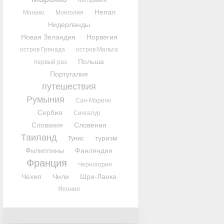
Молдавия
Непал
Монако
Монголия
Нидерланды
Новая Зеландия
Норвегия
остров Гренада
остров Мальта
Польша
первый раз
Португалия
путешествия
Румыния
Сан-Марино
Сербия
Сингапур
Словакия
Словения
Таиланд
туризм
Тунис
Филиппины
Финляндия
Франция
Черногория
Чехия
Чили
Шри-Ланка
Япония