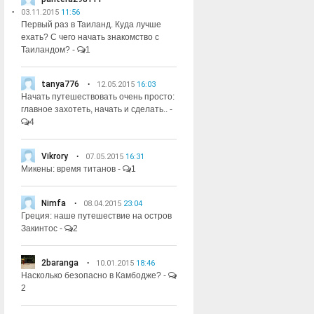
03.11.2015
11:56
Первый раз в Таиланд. Куда лучше
ехать? С чего начать знакомство с
Таиландом?
-
1
tanya776
12.05.2015
16:03
Начать путешествовать очень просто:
главное захотеть, начать и сделать..
-
4
Vikrory
07.05.2015
16:31
Микены: время титанов
-
1
Nimfa
08.04.2015
23:04
Греция: наше путешествие на остров
Закинтос
-
2
2baranga
10.01.2015
18:46
Насколько безопасно в Камбодже?
-
2