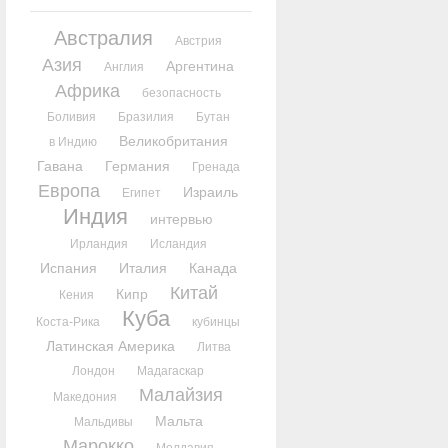
Австралия
Австрия
Азия
Аргентина
Англия
Африка
безопасность
Боливия
Бразилия
Бутан
Великобритания
в Индию
Гавана
Германия
Гренада
Европа
Израиль
Египет
Индия
интервью
Ирландия
Исландия
Испания
Италия
Канада
Китай
Кипр
Кения
Куба
Коста-Рика
кубинцы
Латинская Америка
Литва
Лондон
Мадагаскар
Малайзия
Македония
Мальта
Мальдивы
Марокко