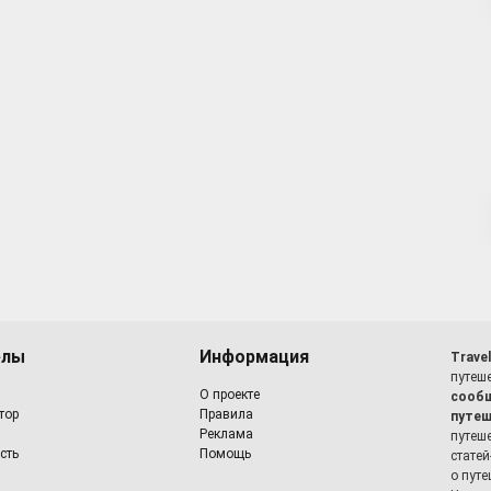
елы
Информация
Trave
путеше
О проекте
сооб
тор
Правила
путеш
Реклама
путеш
сть
Помощь
статей
о путе