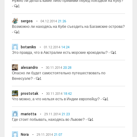
Нужно ли делать какие либо прививки перед поездкой на Кубу?
-
1
sergos
04.12.2014
21:26
Возможно ли находясь на Кубе съездить на Багамские острова?
-
1
botaniks
01.12.2014
14:24
Это правда, что в Австралии есть морские крокодилы?
-
1
alesandro
30.11.2014
20:28
Опасно ли будет самостоятельно путешествовать по
Венесуэле?
-
1
prostotak
30.11.2014
18:42
Что можно, а что нельзя есть в Индии европейцу?
-
1
mariotta
29.11.2014
21:23
Где стоит побывать, находясь во Львове?
-
1
Nora
29.11.2014
21:07