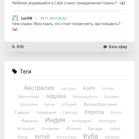
Ребёнок, родившийся в США станет гражданином страны?
-
1
Luchik
29.11.2014
20:52
Чем славен Ярославль, что стоит посмотреть, где побывать?
-
1
RSS
Весь эфир
Теги
Австралия
Азия
Австрия
Англия
Африка
Аргентина
безопасность
Боливия
Великобритания
Бразилия
Бутан
в Индию
Европа
Гавана
Германия
Гренада
Египет
Индия
Израиль
интервью
Ирландия
Испания
Италия
Канада
Исландия
Кения
Куба
Китай
Кипр
Коста-Рика
кубинцы