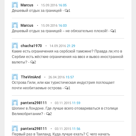
Marcus
15.09.2016
16:05
Дешевый отдых за границей
-
1
Marcus
15.09.2016
16:03
Дешевый отдых за границей – не обязательно плохой!
-
1
chacha1970
14.09.2016
21:29
Какие есть ограничения на сербской таможне? Правда ли,что в
Сербии есть жёсткие ограничения на ввоз и вывоз иностранной
валюты?
-
2
TheViniAnd
26.04.2016
15:57
Острова Гили, или как туристическая индустрия поглощает
почти необитаемые острова
-
1
pantera298111
03.11.2015
11:59
Шопинг в Лондоне. Где лучше всего отовариваться в столице
Великобритании?
-
2
pantera298111
03.11.2015
11:56
Первый раз в Таиланд. Куда лучше ехать? С чего начать