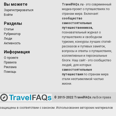
Вы можете
TravelFAQs.ru
- это современный
медиа-проект о путешествиях по
Зарегистрироваться
странам мира. Включает:
Войти
сообщество
Разделы
самостоятельных
путешественников,
Статьи
познавательный журнал о
Рубрикатор
путешествиях и свободном
Люди
туризме, конкурсы лучших статей-
Активность
рассказов и путевых заметок,
вопросы и ответы о путешествиях,
Информация
коллективные и персональные
О проекте
блоги. Наш сайт - это сообщество
Правила
людей, для которых
Реклама
самостоятельные
Помощь
путешествия
по странам мира
стали неотъемлемой частью
жизни.
.
© 2015-2022 TravelFAQs.ru
Все права
защищены в соответствии с законом. Использование авторских материалов