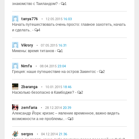
знакомство с Таиландом?
-
1
tanya776
12.05.2015
16:03
Начать путешествовать очень просто: главное захотеть, начать
и сделать..
-
4
Vikrory
07.05.2015
16:31
Микены: время титанов
-
1
Nimfa
08.04.2015
23:04
Греция: наше путешествие на остров Закинтос
-
2
2baranga
10.01.2015
18:46
Насколько безопасно в Камбодже?
-
2
zemfaria
28.12.2014
20:39
Александр Йорк: кризис – явление временное, важно видеть
возможности а не проблемы..
-
3
sergos
04.12.2014
21:36