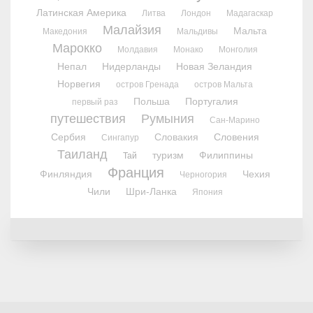
Латинская Америка
Литва
Лондон
Мадагаскар
Малайзия
Мальта
Македония
Мальдивы
Марокко
Молдавия
Монако
Монголия
Непал
Нидерланды
Новая Зеландия
Норвегия
остров Гренада
остров Мальта
Польша
Португалия
первый раз
путешествия
Румыния
Сан-Марино
Сербия
Словакия
Словения
Сингапур
Таиланд
туризм
Филиппины
Тай
Франция
Финляндия
Чехия
Черногория
Чили
Шри-Ланка
Япония