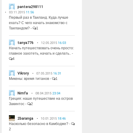
pantera298111
03.11.2015
11:56
Первый раз в Таиланд. Куда лучше
ехать? С чего начать знакомство с
Таиландом?
-
1
tanya776
12.05.2015
16:03
Начать путешествовать очень просто:
главное захотеть, начать и сделать..
-
4
Vikrory
07.05.2015
16:31
Микены: время титанов
-
1
Nimfa
08.04.2015
23:04
Греция: наше путешествие на остров
Закинтос
-
2
2baranga
10.01.2015
18:46
Насколько безопасно в Камбодже?
-
2