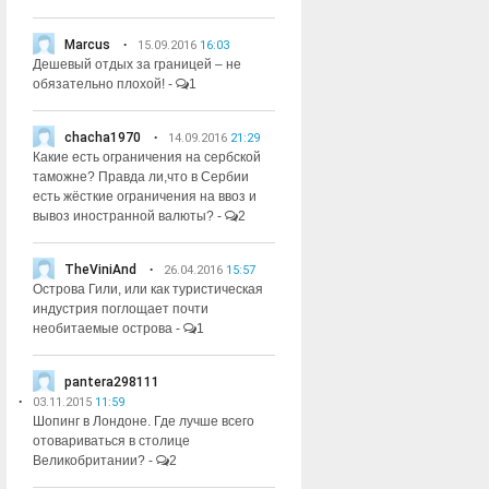
Marcus
15.09.2016
16:03
Дешевый отдых за границей – не
обязательно плохой!
-
1
chacha1970
14.09.2016
21:29
Какие есть ограничения на сербской
таможне? Правда ли,что в Сербии
есть жёсткие ограничения на ввоз и
вывоз иностранной валюты?
-
2
TheViniAnd
26.04.2016
15:57
Острова Гили, или как туристическая
индустрия поглощает почти
необитаемые острова
-
1
pantera298111
03.11.2015
11:59
Шопинг в Лондоне. Где лучше всего
отовариваться в столице
Великобритании?
-
2