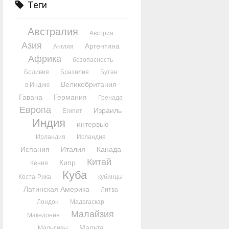
Теги
Австралия
Австрия
Азия
Аргентина
Англия
Африка
безопасность
Боливия
Бразилия
Бутан
Великобритания
в Индию
Гавана
Германия
Гренада
Европа
Израиль
Египет
Индия
интервью
Ирландия
Исландия
Испания
Италия
Канада
Китай
Кипр
Кения
Куба
Коста-Рика
кубинцы
Латинская Америка
Литва
Лондон
Мадагаскар
Малайзия
Македония
Мальта
Мальдивы