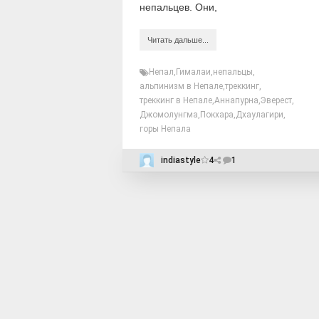
непальцев. Они,
Читать дальше...
Непал
,
Гималаи
,
непальцы
,
альпинизм в Непале
,
треккинг
,
треккинг в Непале
,
Аннапурна
,
Эверест
,
Джомолунгма
,
Покхара
,
Дхаулагири
,
горы Непала
indiastyle
4
1