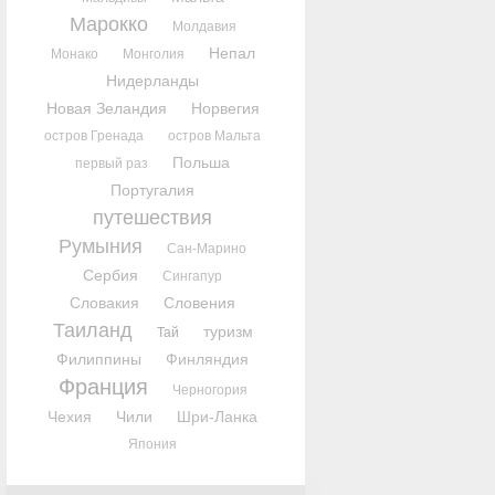
Марокко
Молдавия
Непал
Монако
Монголия
Нидерланды
Новая Зеландия
Норвегия
остров Гренада
остров Мальта
Польша
первый раз
Португалия
путешествия
Румыния
Сан-Марино
Сербия
Сингапур
Словакия
Словения
Таиланд
туризм
Тай
Филиппины
Финляндия
Франция
Черногория
Чехия
Чили
Шри-Ланка
Япония