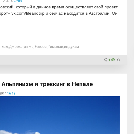
.12.2014
23:08
овский, который в данное время осуществляет свой проект
от» vk.com/lifeandtrip и сейчас находится в Австралии. Он
льцы
,
Джомолунгма
,
Эверест
,
Гималаи
,
индуизм
+49
 Альпинизм и треккинг в Непале
2014
16:19