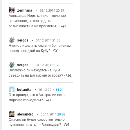
zemfaria
28.12.2014
20:39
Александр Йорк: кризис – явление
временное, важно видеть
возможности а не проблемы..
-
3
sergos
04.12.2014
21:36
Нужно ли делать какие либо прививки
перед поездкой на Кубу?
-
1
sergos
04.12.2014
21:26
Возможно ли находясь на Кубе
съездить на Багамские острова?
-
1
botaniks
01.12.2014
14:24
Это правда, что в Австралии есть
морские крокодилы?
-
1
alesandro
30.11.2014
20:28
Опасно ли будет самостоятельно
путешествовать по Венесуэле?
-
1