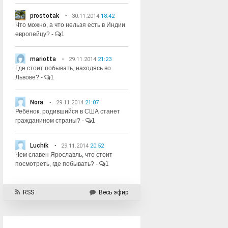
prostotak
30.11.2014
18:42
Что можно, а что нельзя есть в Индии
европейцу?
-
1
mariotta
29.11.2014
21:23
Где стоит побывать, находясь во
Львове?
-
1
Nora
29.11.2014
21:07
Ребёнок, родившийся в США станет
гражданином страны?
-
1
Luchik
29.11.2014
20:52
Чем славен Ярославль, что стоит
посмотреть, где побывать?
-
1
RSS
Весь эфир