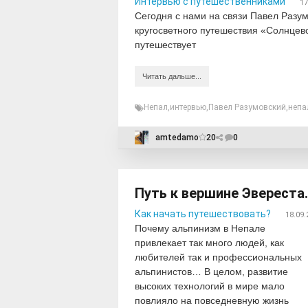
Интервью с путешественниками
17
Сегодня с нами на связи Павел Разум
кругосветного путешествия «Солнцевор
путешествует
Читать дальше...
Непал
,
интервью
,
Павел Разумовский
,
непа
amtedamo
20
0
Путь к вершине Эвереста.
Как начать путешествовать?
18.09.
Почему альпинизм в Непале
привлекает так много людей, как
любителей так и профессиональных
альпинистов… В целом, развитие
высоких технологий в мире мало
повлияло на повседневную жизнь