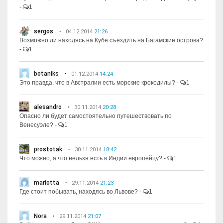
-
1
sergos
04.12.2014
21:26
Возможно ли находясь на Кубе съездить на Багамские острова?
-
1
botaniks
01.12.2014
14:24
Это правда, что в Австралии есть морские крокодилы?
-
1
alesandro
30.11.2014
20:28
Опасно ли будет самостоятельно путешествовать по
Венесуэле?
-
1
prostotak
30.11.2014
18:42
Что можно, а что нельзя есть в Индии европейцу?
-
1
mariotta
29.11.2014
21:23
Где стоит побывать, находясь во Львове?
-
1
Nora
29.11.2014
21:07