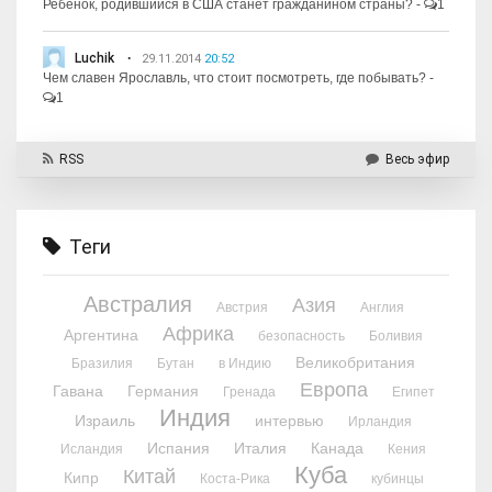
Ребёнок, родившийся в США станет гражданином страны?
-
1
Luchik
29.11.2014
20:52
Чем славен Ярославль, что стоит посмотреть, где побывать?
-
1
RSS
Весь эфир
Теги
Австралия
Азия
Австрия
Англия
Африка
Аргентина
безопасность
Боливия
Великобритания
Бразилия
Бутан
в Индию
Европа
Гавана
Германия
Гренада
Египет
Индия
Израиль
интервью
Ирландия
Испания
Италия
Канада
Исландия
Кения
Куба
Китай
Кипр
Коста-Рика
кубинцы