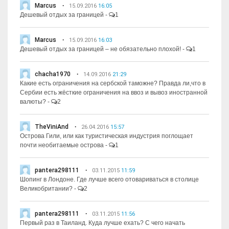
Marcus
15.09.2016
16:05
Дешевый отдых за границей
-
1
Marcus
15.09.2016
16:03
Дешевый отдых за границей – не обязательно плохой!
-
1
chacha1970
14.09.2016
21:29
Какие есть ограничения на сербской таможне? Правда ли,что в
Сербии есть жёсткие ограничения на ввоз и вывоз иностранной
валюты?
-
2
TheViniAnd
26.04.2016
15:57
Острова Гили, или как туристическая индустрия поглощает
почти необитаемые острова
-
1
pantera298111
03.11.2015
11:59
Шопинг в Лондоне. Где лучше всего отовариваться в столице
Великобритании?
-
2
pantera298111
03.11.2015
11:56
Первый раз в Таиланд. Куда лучше ехать? С чего начать