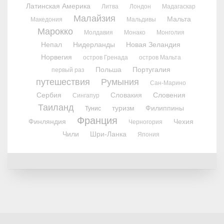
Латинская Америка
Литва
Лондон
Мадагаскар
Малайзия
Мальта
Македония
Мальдивы
Марокко
Молдавия
Монако
Монголия
Непал
Нидерланды
Новая Зеландия
Норвегия
остров Гренада
остров Мальта
Польша
Португалия
первый раз
путешествия
Румыния
Сан-Марино
Сербия
Словакия
Словения
Сингапур
Таиланд
туризм
Филиппины
Тунис
Франция
Финляндия
Чехия
Черногория
Чили
Шри-Ланка
Япония