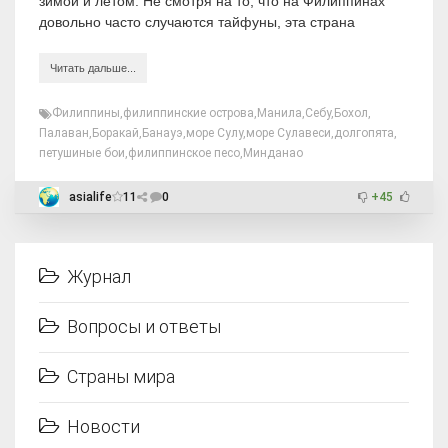
зимой и летом. Не смотря на то, что на Филиппинах
довольно часто случаются тайфуны, эта страна
Читать дальше...
Филиппины
,
филиппинские острова
,
Манила
,
Себу
,
Бохол
,
Палаван
,
Боракай
,
Банауэ
,
море Сулу
,
море Сулавеси
,
долгопята
,
петушиные бои
,
филиппинское песо
,
Минданао
asialife
11
0
+45
Журнал
Вопросы и ответы
Страны мира
Новости