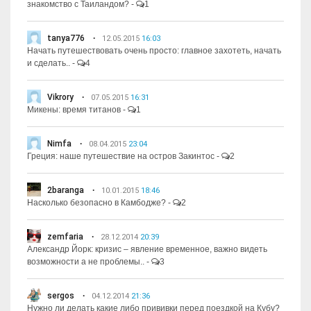
знакомство с Таиландом?
-
1
tanya776
12.05.2015
16:03
Начать путешествовать очень просто: главное захотеть, начать
и сделать..
-
4
Vikrory
07.05.2015
16:31
Микены: время титанов
-
1
Nimfa
08.04.2015
23:04
Греция: наше путешествие на остров Закинтос
-
2
2baranga
10.01.2015
18:46
Насколько безопасно в Камбодже?
-
2
zemfaria
28.12.2014
20:39
Александр Йорк: кризис – явление временное, важно видеть
возможности а не проблемы..
-
3
sergos
04.12.2014
21:36
Нужно ли делать какие либо прививки перед поездкой на Кубу?