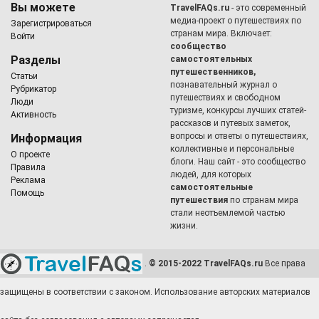
Вы можете
TravelFAQs.ru
- это современный
медиа-проект о путешествиях по
Зарегистрироваться
странам мира. Включает:
Войти
сообщество
Разделы
самостоятельных
путешественников,
Статьи
познавательный журнал о
Рубрикатор
путешествиях и свободном
Люди
туризме, конкурсы лучших статей-
Активность
рассказов и путевых заметок,
вопросы и ответы о путешествиях,
Информация
коллективные и персональные
О проекте
блоги. Наш сайт - это сообщество
Правила
людей, для которых
Реклама
самостоятельные
Помощь
путешествия
по странам мира
стали неотъемлемой частью
жизни.
.
© 2015-2022 TravelFAQs.ru
Все права
защищены в соответствии с законом. Использование авторских материалов