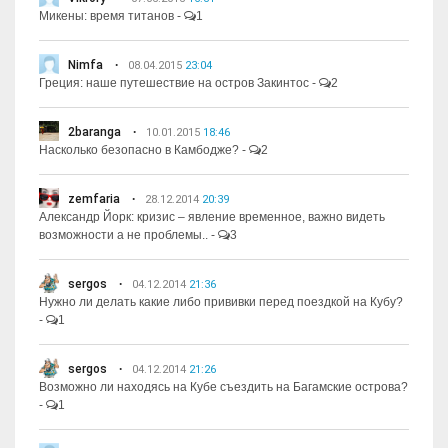
Микены: время титанов
-
1
Nimfa
08.04.2015
23:04
Греция: наше путешествие на остров Закинтос
-
2
2baranga
10.01.2015
18:46
Насколько безопасно в Камбодже?
-
2
zemfaria
28.12.2014
20:39
Александр Йорк: кризис – явление временное, важно видеть
возможности а не проблемы..
-
3
sergos
04.12.2014
21:36
Нужно ли делать какие либо прививки перед поездкой на Кубу?
-
1
sergos
04.12.2014
21:26
Возможно ли находясь на Кубе съездить на Багамские острова?
-
1