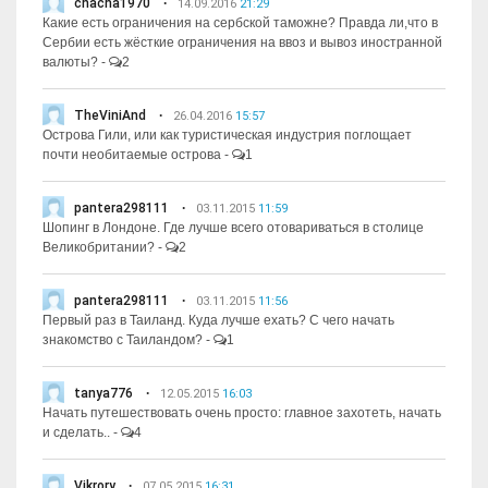
chacha1970
14.09.2016
21:29
Какие есть ограничения на сербской таможне? Правда ли,что в
Сербии есть жёсткие ограничения на ввоз и вывоз иностранной
валюты?
-
2
TheViniAnd
26.04.2016
15:57
Острова Гили, или как туристическая индустрия поглощает
почти необитаемые острова
-
1
pantera298111
03.11.2015
11:59
Шопинг в Лондоне. Где лучше всего отовариваться в столице
Великобритании?
-
2
pantera298111
03.11.2015
11:56
Первый раз в Таиланд. Куда лучше ехать? С чего начать
знакомство с Таиландом?
-
1
tanya776
12.05.2015
16:03
Начать путешествовать очень просто: главное захотеть, начать
и сделать..
-
4
Vikrory
07.05.2015
16:31