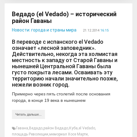
Ведадо (el Vedado) – исторический
район Гаваны
Новости: города и страны мира
21.12.2014
16:15
В переводе с испанского el Vedado
означает «лесной заповедник».
Действительно, некогда эта холмистая
местность к западу от Старой Гаваны и
нынешней Центральной Гаваны была
густо покрыта лесами. Осваивать эту
территорию начали значительно позже,
нежели возник город.
Примерно через пять столетий после основания
города, в конце 19 века в нынешнем
Читать дальше...
Гавана
,
Ведадо
,
район Ведадо
,
Куба
,
el Vedado
,
площадь Революции
,
мемориал Хосе Марти
,