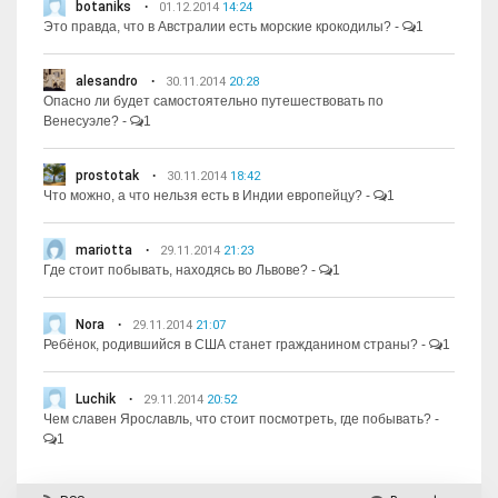
botaniks
01.12.2014
14:24
Это правда, что в Австралии есть морские крокодилы?
-
1
alesandro
30.11.2014
20:28
Опасно ли будет самостоятельно путешествовать по
Венесуэле?
-
1
prostotak
30.11.2014
18:42
Что можно, а что нельзя есть в Индии европейцу?
-
1
mariotta
29.11.2014
21:23
Где стоит побывать, находясь во Львове?
-
1
Nora
29.11.2014
21:07
Ребёнок, родившийся в США станет гражданином страны?
-
1
Luchik
29.11.2014
20:52
Чем славен Ярославль, что стоит посмотреть, где побывать?
-
1