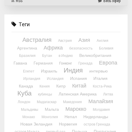
RSS
Весь эфир
Теги
Австралия
Азия
Австрия
Англия
Африка
Аргентина
безопасность
Боливия
Великобритания
Бразилия
Бутан
в Индию
Европа
Гавана
Германия
Гонконг
Гренада
Индия
Израиль
интервью
Египет
Испания
Италия
Ирландия
Исландия
Китай
Канада
Кипр
Кения
Коста-Рика
Куба
Латинская Америка
кубинцы
Литва
Малайзия
Лондон
Мадагаскар
Македония
Марокко
Мальта
Мальдивы
Молдавия
Непал
Нидерланды
Монако
Монголия
Новая Зеландия
Норвегия
остров Гренада
Польша
Португалия
остров Мальта
первый раз