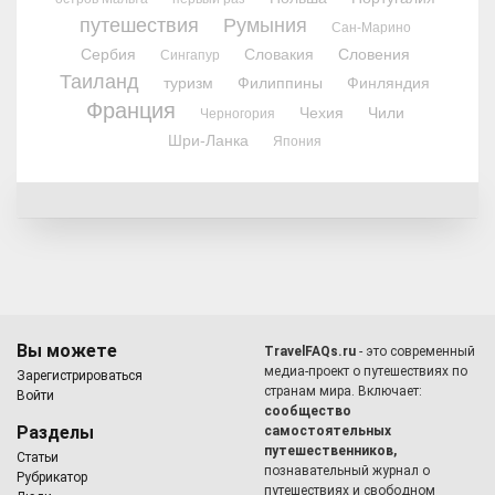
путешествия
Румыния
Сан-Марино
Сербия
Словакия
Словения
Сингапур
Таиланд
туризм
Филиппины
Финляндия
Франция
Чехия
Чили
Черногория
Шри-Ланка
Япония
Вы можете
TravelFAQs.ru
- это современный
медиа-проект о путешествиях по
Зарегистрироваться
странам мира. Включает:
Войти
сообщество
Разделы
самостоятельных
путешественников,
Статьи
познавательный журнал о
Рубрикатор
путешествиях и свободном