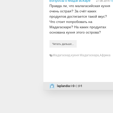
Вопросы о Мадагаскаре
27.08.2014
15
Правда ли, что малагасийская кухня
очень острая? За счёт каких
продуктов достигается такой вкус?
Что стоит попробовать на
Мадагаскаре? На каких продуктах
основана кухня этого острова?
Читать дальше...
Мадагаскар
,
кухня Мадагаскара
,
Африка
laplandia
0
1