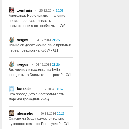
zemfaria
28.12.2014
20:39
Александр Йорк: кризис – явление
временное, важно видеть
возможности а не проблемы..
-
3
sergos
04.12.2014
21:36
Нужно ли делать какие либо прививки
перед поездкой на Кубу?
-
1
sergos
04.12.2014
21:26
Возможно ли находясь на Кубе
съездить на Багамские острова?
-
1
botaniks
01.12.2014
14:24
Это правда, что в Австралии есть
морские крокодилы?
-
1
alesandro
30.11.2014
20:28
Опасно ли будет самостоятельно
путешествовать по Венесуэле?
-
1