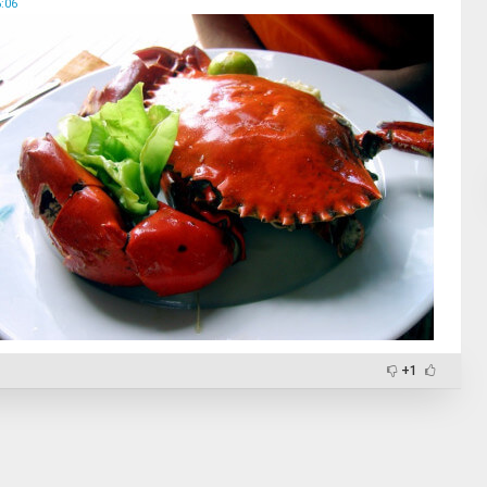
:06
+1