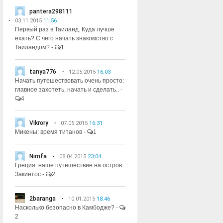
pantera298111
03.11.2015
11:56
Первый раз в Таиланд. Куда лучше
ехать? С чего начать знакомство с
Таиландом?
-
1
tanya776
12.05.2015
16:03
Начать путешествовать очень просто:
главное захотеть, начать и сделать..
-
4
Vikrory
07.05.2015
16:31
Микены: время титанов
-
1
Nimfa
08.04.2015
23:04
Греция: наше путешествие на остров
Закинтос
-
2
2baranga
10.01.2015
18:46
Насколько безопасно в Камбодже?
-
2