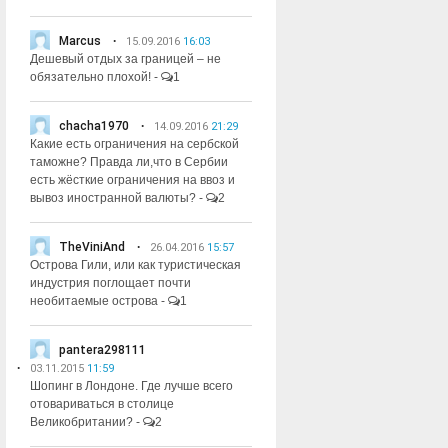
Marcus
15.09.2016
16:03
Дешевый отдых за границей – не
обязательно плохой!
-
1
chacha1970
14.09.2016
21:29
Какие есть ограничения на сербской
таможне? Правда ли,что в Сербии
есть жёсткие ограничения на ввоз и
вывоз иностранной валюты?
-
2
TheViniAnd
26.04.2016
15:57
Острова Гили, или как туристическая
индустрия поглощает почти
необитаемые острова
-
1
pantera298111
03.11.2015
11:59
Шопинг в Лондоне. Где лучше всего
отовариваться в столице
Великобритании?
-
2