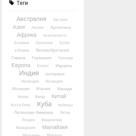
Теги
Австралия
Австрия
Азия
Аргентина
Англия
Африка
безопасность
Боливия
Бразилия
Бутан
Великобритания
в Индию
Гавана
Германия
Гренада
Европа
Израиль
Египет
Индия
интервью
Ирландия
Исландия
Испания
Италия
Канада
Китай
Кипр
Кения
Куба
Коста-Рика
кубинцы
Латинская Америка
Литва
Лондон
Мадагаскар
Малайзия
Македония
Мальта
Мальдивы