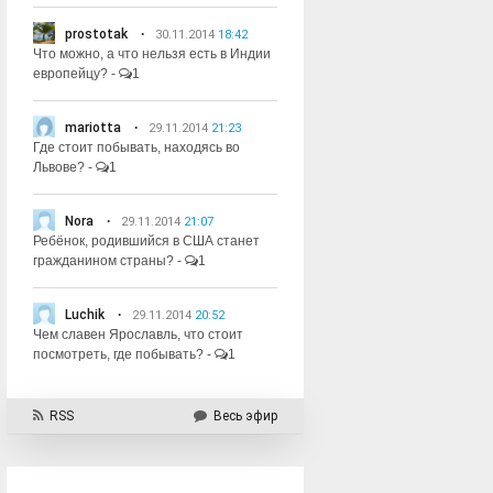
prostotak
30.11.2014
18:42
Что можно, а что нельзя есть в Индии
европейцу?
-
1
mariotta
29.11.2014
21:23
Где стоит побывать, находясь во
Львове?
-
1
Nora
29.11.2014
21:07
Ребёнок, родившийся в США станет
гражданином страны?
-
1
Luchik
29.11.2014
20:52
Чем славен Ярославль, что стоит
посмотреть, где побывать?
-
1
RSS
Весь эфир