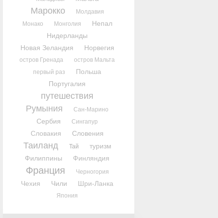
Марокко
Молдавия
Непал
Монако
Монголия
Нидерланды
Новая Зеландия
Норвегия
остров Гренада
остров Мальта
Польша
первый раз
Португалия
путешествия
Румыния
Сан-Марино
Сербия
Сингапур
Словакия
Словения
Таиланд
туризм
Тай
Филиппины
Финляндия
Франция
Черногория
Чехия
Чили
Шри-Ланка
Япония