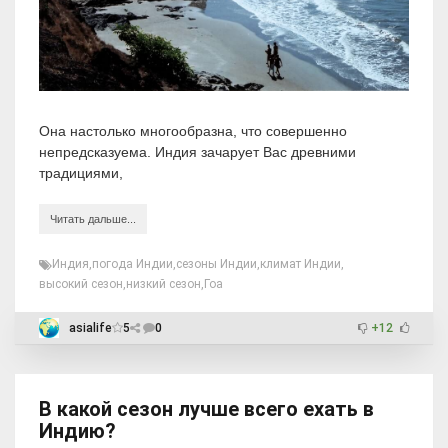
Она настолько многообразна, что совершенно
непредсказуема. Индия зачарует Вас древними
традициями,
Читать дальше...
Индия
,
погода Индии
,
сезоны Индии
,
климат Индии
,
высокий сезон
,
низкий сезон
,
Гоа
asialife
5
0
+12
В какой сезон лучше всего ехать в
Индию?