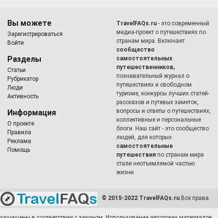
Вы можете
TravelFAQs.ru
- это современный
медиа-проект о путешествиях по
Зарегистрироваться
странам мира. Включает:
Войти
сообщество
Разделы
самостоятельных
путешественников,
Статьи
познавательный журнал о
Рубрикатор
путешествиях и свободном
Люди
туризме, конкурсы лучших статей-
Активность
рассказов и путевых заметок,
вопросы и ответы о путешествиях,
Информация
коллективные и персональные
О проекте
блоги. Наш сайт - это сообщество
Правила
людей, для которых
Реклама
самостоятельные
Помощь
путешествия
по странам мира
стали неотъемлемой частью
жизни.
.
© 2015-2022 TravelFAQs.ru
Все права
защищены в соответствии с законом. Использование авторских материалов