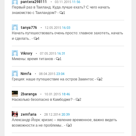
pantera298111
03.11.2015
11:56
Первый раз в Таиланд. Куда лучше ехать? С чего начать
знакомство с Таиландом?
-
1
tanya776
12.05.2015
16:03
Начать путешествовать очень просто: главное захотеть, начать
и сделать..
-
4
Vikrory
07.05.2015
16:31
Микены: время титанов
-
1
Nimfa
08.04.2015
23:04
Греция: наше путешествие на остров Закинтос
-
2
2baranga
10.01.2015
18:46
Насколько безопасно в Камбодже?
-
2
zemfaria
28.12.2014
20:39
Александр Йорк: кризис – явление временное, важно видеть
возможности а не проблемы..
-
3