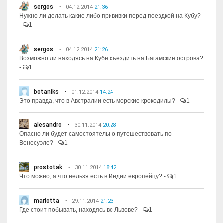
sergos
04.12.2014
21:36
Нужно ли делать какие либо прививки перед поездкой на Кубу?
-
1
sergos
04.12.2014
21:26
Возможно ли находясь на Кубе съездить на Багамские острова?
-
1
botaniks
01.12.2014
14:24
Это правда, что в Австралии есть морские крокодилы?
-
1
alesandro
30.11.2014
20:28
Опасно ли будет самостоятельно путешествовать по
Венесуэле?
-
1
prostotak
30.11.2014
18:42
Что можно, а что нельзя есть в Индии европейцу?
-
1
mariotta
29.11.2014
21:23
Где стоит побывать, находясь во Львове?
-
1