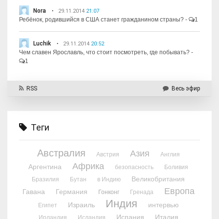
Nora
29.11.2014
21:07
Ребёнок, родившийся в США станет гражданином страны?
-
1
Luchik
29.11.2014
20:52
Чем славен Ярославль, что стоит посмотреть, где побывать?
-
1
RSS
Весь эфир
Теги
Австралия
Азия
Австрия
Англия
Африка
Аргентина
безопасность
Боливия
Великобритания
Бразилия
Бутан
в Индию
Европа
Гавана
Германия
Гонконг
Гренада
Индия
Израиль
интервью
Египет
Испания
Италия
Ирландия
Исландия