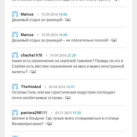
Marcus
15.09.2016
16:05
Дешевый отдых за границей
-
1
Marcus
15.09.2016
16:03
Дешевый отдых за границей – не обязательно плохой!
-
1
chacha1970
14.09.2016
21:29
Какие есть ограничения на сербской таможне? Правда ли,что в
Сербии есть жёсткие ограничения на ввоз и вывоз иностранной
валюты?
-
2
TheViniAnd
26.04.2016
15:57
Острова Гили, или как туристическая индустрия поглощает
почти необитаемые острова
-
1
pantera298111
03.11.2015
11:59
Шопинг в Лондоне. Где лучше всего отовариваться в столице
Великобритании?
-
2