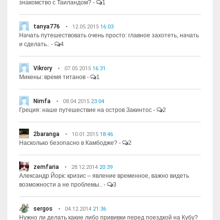
знакомство с Таиландом?
-
1
tanya776
12.05.2015
16:03
Начать путешествовать очень просто: главное захотеть, начать
и сделать..
-
4
Vikrory
07.05.2015
16:31
Микены: время титанов
-
1
Nimfa
08.04.2015
23:04
Греция: наше путешествие на остров Закинтос
-
2
2baranga
10.01.2015
18:46
Насколько безопасно в Камбодже?
-
2
zemfaria
28.12.2014
20:39
Александр Йорк: кризис – явление временное, важно видеть
возможности а не проблемы..
-
3
sergos
04.12.2014
21:36
Нужно ли делать какие либо прививки перед поездкой на Кубу?