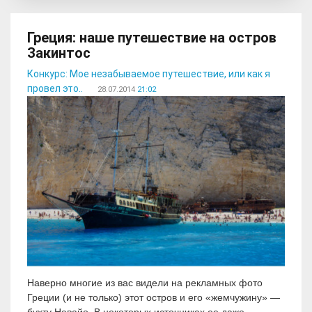
Греция: наше путешествие на остров
Закинтос
Конкурс: Мое незабываемое путешествие, или как я
провел это..
28.07.2014
21:02
Наверно многие из вас видели на рекламных фото
Греции (и не только) этот остров и его «жемчужину» —
бухту Навайо. В некоторых источниках ее даже