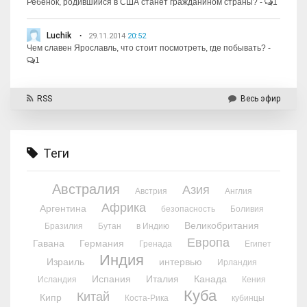
Ребёнок, родившийся в США станет гражданином страны?
-
1
Luchik
29.11.2014
20:52
Чем славен Ярославль, что стоит посмотреть, где побывать?
-
1
RSS
Весь эфир
Теги
Австралия
Азия
Австрия
Англия
Африка
Аргентина
безопасность
Боливия
Великобритания
Бразилия
Бутан
в Индию
Европа
Гавана
Германия
Гренада
Египет
Индия
Израиль
интервью
Ирландия
Испания
Италия
Канада
Исландия
Кения
Куба
Китай
Кипр
Коста-Рика
кубинцы