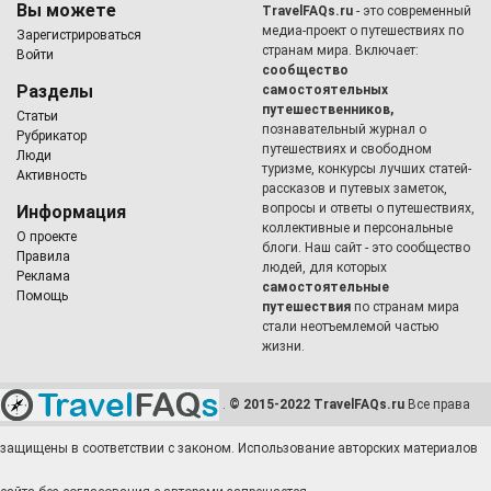
Вы можете
TravelFAQs.ru
- это современный
медиа-проект о путешествиях по
Зарегистрироваться
странам мира. Включает:
Войти
сообщество
Разделы
самостоятельных
путешественников,
Статьи
познавательный журнал о
Рубрикатор
путешествиях и свободном
Люди
туризме, конкурсы лучших статей-
Активность
рассказов и путевых заметок,
вопросы и ответы о путешествиях,
Информация
коллективные и персональные
О проекте
блоги. Наш сайт - это сообщество
Правила
людей, для которых
Реклама
самостоятельные
Помощь
путешествия
по странам мира
стали неотъемлемой частью
жизни.
.
© 2015-2022 TravelFAQs.ru
Все права
защищены в соответствии с законом. Использование авторских материалов