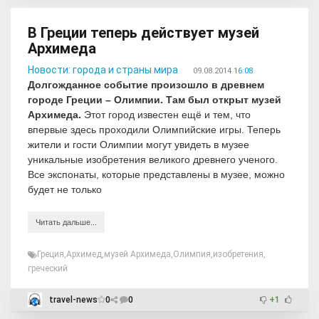
В Греции теперь действует музей
Архимеда
Новости: города и страны мира
09.08.2014
16:08
Долгожданное событие произошло в древнем
городе Греции – Олимпии. Там был открыт музей
Архимеда.
Этот город известен ещё и тем, что
впервые здесь проходили Олимпийские игры. Теперь
жители и гости Олимпии могут увидеть в музее
уникальные изобретения великого древнего ученого.
Все экспонаты, которые представлены в музее, можно
будет не только
Читать дальше...
Греция
,
Архимед
,
музей Архимеда
,
Олимпия
,
изобретения
,
греческий
travel-news
0
0
+1