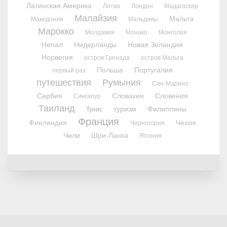
Латинская Америка
Литва
Лондон
Мадагаскар
Малайзия
Мальта
Македония
Мальдивы
Марокко
Молдавия
Монако
Монголия
Непал
Нидерланды
Новая Зеландия
Норвегия
остров Гренада
остров Мальта
Польша
Португалия
первый раз
путешествия
Румыния
Сан-Марино
Сербия
Словакия
Словения
Сингапур
Таиланд
туризм
Филиппины
Тунис
Франция
Финляндия
Чехия
Черногория
Чили
Шри-Ланка
Япония