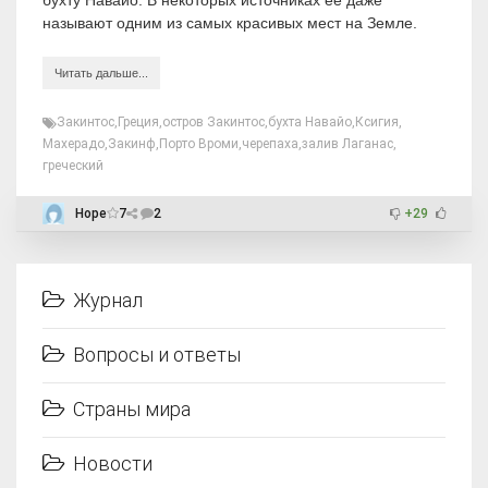
называют одним из самых красивых мест на Земле.
Читать дальше...
Закинтос
,
Греция
,
остров Закинтос
,
бухта Навайо
,
Ксигия
,
Махерадо
,
Закинф
,
Порто Вроми
,
черепаха
,
залив Лаганас
,
греческий
Hope
7
2
+29
Журнал
Вопросы и ответы
Страны мира
Новости