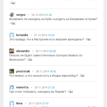
-
1
sergos
04.12.2014
21:26
Возможно ли находясь на Кубе съездить на Багамские острова?
-
1
botaniks
01.12.2014
14:24
Это правда, что в Австралии есть морские крокодилы?
-
1
alesandro
30.11.2014
20:28
Опасно ли будет самостоятельно путешествовать по
Венесуэле?
-
1
prostotak
30.11.2014
18:42
Что можно, а что нельзя есть в Индии европейцу?
-
1
mariotta
29.11.2014
21:23
Где стоит побывать, находясь во Львове?
-
1
Nora
29.11.2014
21:07