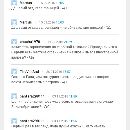
Marcus
15.09.2016
16:05
Дешевый отдых за границей
-
1
Marcus
15.09.2016
16:03
Дешевый отдых за границей – не обязательно плохой!
-
1
chacha1970
14.09.2016
21:29
Какие есть ограничения на сербской таможне? Правда ли,что в
Сербии есть жёсткие ограничения на ввоз и вывоз иностранной
валюты?
-
2
TheViniAnd
26.04.2016
15:57
Острова Гили, или как туристическая индустрия поглощает
почти необитаемые острова
-
1
pantera298111
03.11.2015
11:59
Шопинг в Лондоне. Где лучше всего отовариваться в столице
Великобритании?
-
2
pantera298111
03.11.2015
11:56
Первый раз в Таиланд. Куда лучше ехать? С чего начать