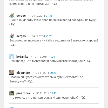
возможности а не проблемы..
-
3
sergos
04.12.2014
21:36
Нужно ли делать какие либо прививки перед поездкой на Кубу?
-
1
sergos
04.12.2014
21:26
Возможно ли находясь на Кубе съездить на Багамские острова?
-
1
botaniks
01.12.2014
14:24
Это правда, что в Австралии есть морские крокодилы?
-
1
alesandro
30.11.2014
20:28
Опасно ли будет самостоятельно путешествовать по
Венесуэле?
-
1
prostotak
30.11.2014
18:42
Что можно, а что нельзя есть в Индии европейцу?
-
1