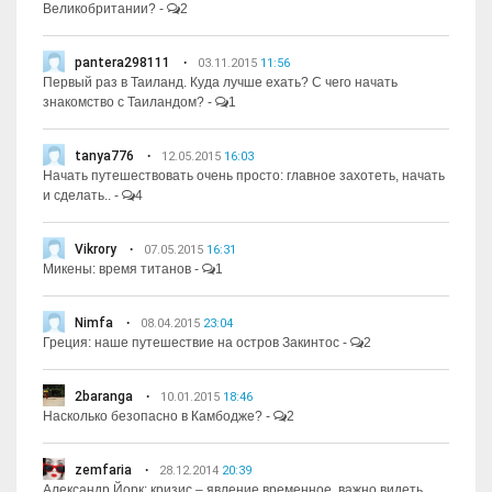
Великобритании?
-
2
pantera298111
03.11.2015
11:56
Первый раз в Таиланд. Куда лучше ехать? С чего начать
знакомство с Таиландом?
-
1
tanya776
12.05.2015
16:03
Начать путешествовать очень просто: главное захотеть, начать
и сделать..
-
4
Vikrory
07.05.2015
16:31
Микены: время титанов
-
1
Nimfa
08.04.2015
23:04
Греция: наше путешествие на остров Закинтос
-
2
2baranga
10.01.2015
18:46
Насколько безопасно в Камбодже?
-
2
zemfaria
28.12.2014
20:39
Александр Йорк: кризис – явление временное, важно видеть