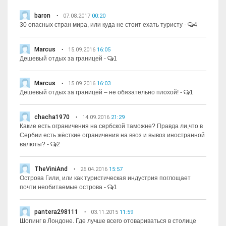
baron
07.08.2017
00:20
30 опасных стран мира, или куда не стоит ехать туристу
-
4
Marcus
15.09.2016
16:05
Дешевый отдых за границей
-
1
Marcus
15.09.2016
16:03
Дешевый отдых за границей – не обязательно плохой!
-
1
chacha1970
14.09.2016
21:29
Какие есть ограничения на сербской таможне? Правда ли,что в
Сербии есть жёсткие ограничения на ввоз и вывоз иностранной
валюты?
-
2
TheViniAnd
26.04.2016
15:57
Острова Гили, или как туристическая индустрия поглощает
почти необитаемые острова
-
1
pantera298111
03.11.2015
11:59
Шопинг в Лондоне. Где лучше всего отовариваться в столице