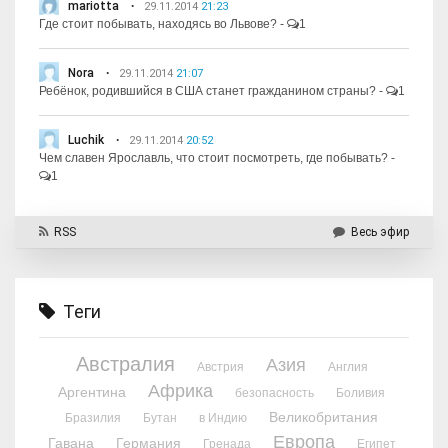
mariotta
29.11.2014
21:23
Где стоит побывать, находясь во Львове?
-
1
Nora
29.11.2014
21:07
Ребёнок, родившийся в США станет гражданином страны?
-
1
Luchik
29.11.2014
20:52
Чем славен Ярославль, что стоит посмотреть, где побывать?
-
1
RSS
Весь эфир
Теги
Австралия
Азия
Австрия
Англия
Африка
Аргентина
безопасность
Боливия
Великобритания
Бразилия
Бутан
в Индию
Европа
Гавана
Германия
Гренада
Египет