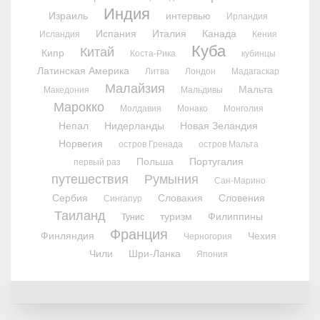
Индия
Израиль
интервью
Ирландия
Испания
Италия
Канада
Исландия
Кения
Куба
Китай
Кипр
Коста-Рика
кубинцы
Латинская Америка
Литва
Лондон
Мадагаскар
Малайзия
Мальта
Македония
Мальдивы
Марокко
Молдавия
Монако
Монголия
Непал
Нидерланды
Новая Зеландия
Норвегия
остров Гренада
остров Мальта
Польша
Португалия
первый раз
путешествия
Румыния
Сан-Марино
Сербия
Словакия
Словения
Сингапур
Таиланд
туризм
Филиппины
Тунис
Франция
Финляндия
Чехия
Черногория
Чили
Шри-Ланка
Япония