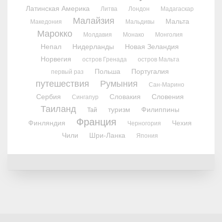
Латинская Америка
Литва
Лондон
Мадагаскар
Малайзия
Мальта
Македония
Мальдивы
Марокко
Молдавия
Монако
Монголия
Непал
Нидерланды
Новая Зеландия
Норвегия
остров Гренада
остров Мальта
Польша
Португалия
первый раз
путешествия
Румыния
Сан-Марино
Сербия
Словакия
Словения
Сингапур
Таиланд
туризм
Филиппины
Тай
Франция
Финляндия
Чехия
Черногория
Чили
Шри-Ланка
Япония