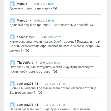
Marcus
15.09.2016
16:05
Дешевый отдых за границей
-
1
Marcus
15.09.2016
16:03
Дешевый отдых за границей – не обязательно плохой!
-
1
chacha1970
14.09.2016
21:29
Какие есть ограничения на сербской таможне? Правда ли,что в
Сербии есть жёсткие ограничения на ввоз и вывоз иностранной
валюты?
-
2
TheViniAnd
26.04.2016
15:57
Острова Гили, или как туристическая индустрия поглощает
почти необитаемые острова
-
1
pantera298111
03.11.2015
11:59
Шопинг в Лондоне. Где лучше всего отовариваться в столице
Великобритании?
-
2
pantera298111
03.11.2015
11:56
Первый раз в Таиланд. Куда лучше ехать? С чего начать