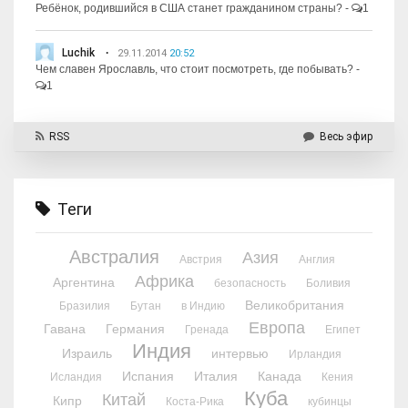
Ребёнок, родившийся в США станет гражданином страны?
-
1
Luchik
29.11.2014
20:52
Чем славен Ярославль, что стоит посмотреть, где побывать?
-
1
RSS
Весь эфир
Теги
Австралия
Азия
Австрия
Англия
Африка
Аргентина
безопасность
Боливия
Великобритания
Бразилия
Бутан
в Индию
Европа
Гавана
Германия
Гренада
Египет
Индия
Израиль
интервью
Ирландия
Испания
Италия
Канада
Исландия
Кения
Куба
Китай
Кипр
Коста-Рика
кубинцы