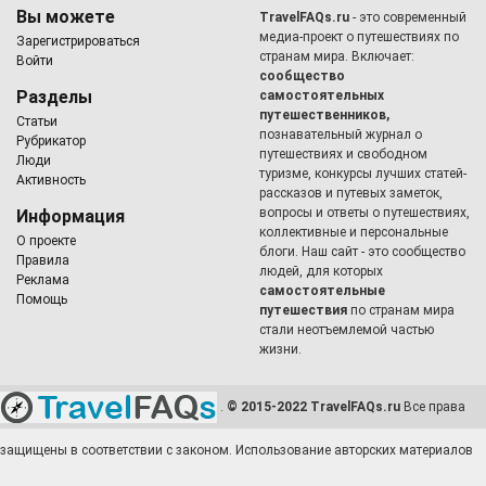
Вы можете
TravelFAQs.ru
- это современный
медиа-проект о путешествиях по
Зарегистрироваться
странам мира. Включает:
Войти
сообщество
Разделы
самостоятельных
путешественников,
Статьи
познавательный журнал о
Рубрикатор
путешествиях и свободном
Люди
туризме, конкурсы лучших статей-
Активность
рассказов и путевых заметок,
вопросы и ответы о путешествиях,
Информация
коллективные и персональные
О проекте
блоги. Наш сайт - это сообщество
Правила
людей, для которых
Реклама
самостоятельные
Помощь
путешествия
по странам мира
стали неотъемлемой частью
жизни.
.
© 2015-2022 TravelFAQs.ru
Все права
защищены в соответствии с законом. Использование авторских материалов