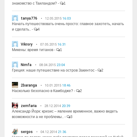
знакомство с Таиландом?
-
1
tanya776
12.05.2015
16:03
Начать путешествовать очень просто: главное захотеть, начать
и сделать..
-
4
Vikrory
07.05.2015
16:31
Микены: время титанов
-
1
Nimfa
08.04.2015
23:04
Греция: наше путешествие на остров Закинтос
-
2
2baranga
10.01.2015
18:46
Насколько безопасно в Камбодже?
-
2
zemfaria
28.12.2014
20:39
Александр Йорк: кризис – явление временное, важно видеть
возможности а не проблемы..
-
3
sergos
04.12.2014
21:36