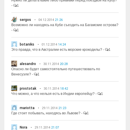
Нужно ли делать какие либо прививки перед поездкой на Кубу?
-
1
sergos
04.12.2014
21:26
Возможно ли находясь на Кубе съездить на Багамские острова?
-
1
botaniks
01.12.2014
14:24
Это правда, что в Австралии есть морские крокодилы?
-
1
alesandro
30.11.2014
20:28
Опасно ли будет самостоятельно путешествовать по
Венесуэле?
-
1
prostotak
30.11.2014
18:42
Что можно, а что нельзя есть в Индии европейцу?
-
1
mariotta
29.11.2014
21:23
Где стоит побывать, находясь во Львове?
-
1
Nora
29.11.2014
21:07