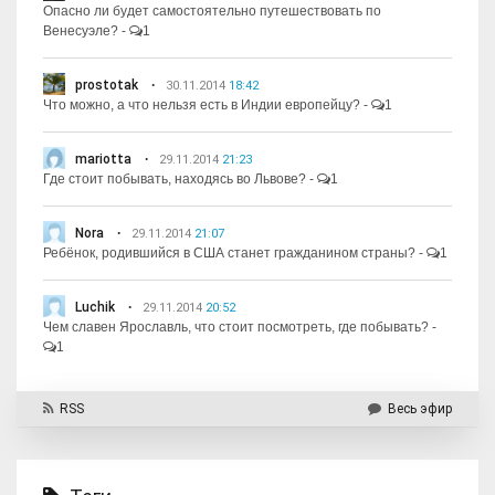
Опасно ли будет самостоятельно путешествовать по
Венесуэле?
-
1
prostotak
30.11.2014
18:42
Что можно, а что нельзя есть в Индии европейцу?
-
1
mariotta
29.11.2014
21:23
Где стоит побывать, находясь во Львове?
-
1
Nora
29.11.2014
21:07
Ребёнок, родившийся в США станет гражданином страны?
-
1
Luchik
29.11.2014
20:52
Чем славен Ярославль, что стоит посмотреть, где побывать?
-
1
RSS
Весь эфир