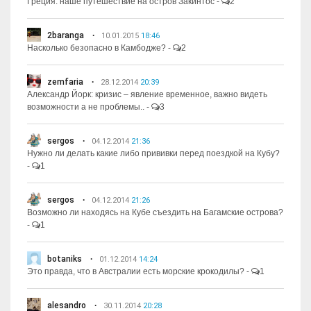
Греция: наше путешествие на остров Закинтос
-
2
2baranga
10.01.2015
18:46
Насколько безопасно в Камбодже?
-
2
zemfaria
28.12.2014
20:39
Александр Йорк: кризис – явление временное, важно видеть
возможности а не проблемы..
-
3
sergos
04.12.2014
21:36
Нужно ли делать какие либо прививки перед поездкой на Кубу?
-
1
sergos
04.12.2014
21:26
Возможно ли находясь на Кубе съездить на Багамские острова?
-
1
botaniks
01.12.2014
14:24
Это правда, что в Австралии есть морские крокодилы?
-
1
alesandro
30.11.2014
20:28