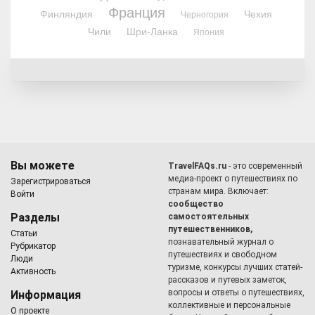
Франция
Финляндия
Чехия
Черногория
Чили
Шри-Ланка
Япония
Вы можете
TravelFAQs.ru
- это современный
медиа-проект о путешествиях по
Зарегистрироваться
странам мира. Включает:
Войти
сообщество
Разделы
самостоятельных
путешественников,
Статьи
познавательный журнал о
Рубрикатор
путешествиях и свободном
Люди
туризме, конкурсы лучших статей-
Активность
рассказов и путевых заметок,
вопросы и ответы о путешествиях,
Информация
коллективные и персональные
О проекте