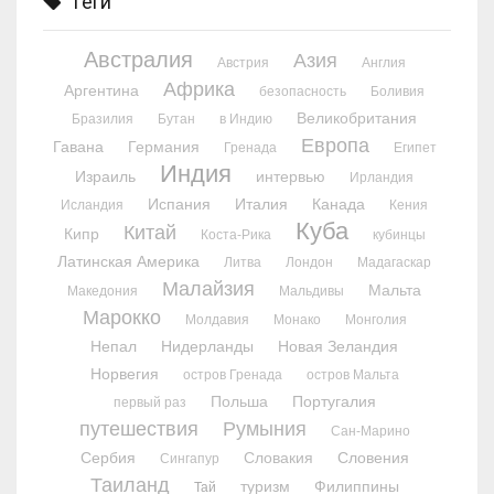
Теги
Австралия
Азия
Австрия
Англия
Африка
Аргентина
безопасность
Боливия
Великобритания
Бразилия
Бутан
в Индию
Европа
Гавана
Германия
Гренада
Египет
Индия
Израиль
интервью
Ирландия
Испания
Италия
Канада
Исландия
Кения
Куба
Китай
Кипр
Коста-Рика
кубинцы
Латинская Америка
Литва
Лондон
Мадагаскар
Малайзия
Мальта
Македония
Мальдивы
Марокко
Молдавия
Монако
Монголия
Непал
Нидерланды
Новая Зеландия
Норвегия
остров Гренада
остров Мальта
Польша
Португалия
первый раз
путешествия
Румыния
Сан-Марино
Сербия
Словакия
Словения
Сингапур
Таиланд
туризм
Филиппины
Тай