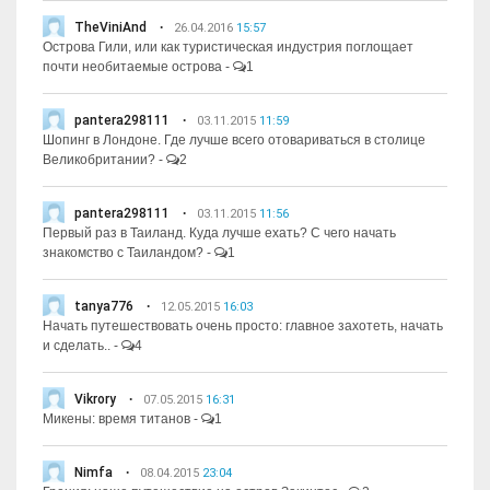
TheViniAnd
26.04.2016
15:57
Острова Гили, или как туристическая индустрия поглощает
почти необитаемые острова
-
1
pantera298111
03.11.2015
11:59
Шопинг в Лондоне. Где лучше всего отовариваться в столице
Великобритании?
-
2
pantera298111
03.11.2015
11:56
Первый раз в Таиланд. Куда лучше ехать? С чего начать
знакомство с Таиландом?
-
1
tanya776
12.05.2015
16:03
Начать путешествовать очень просто: главное захотеть, начать
и сделать..
-
4
Vikrory
07.05.2015
16:31
Микены: время титанов
-
1
Nimfa
08.04.2015
23:04