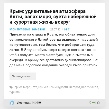
Крым: удивительная атмосфера
Ялты, запах моря, суета набережной
и курортная жизнь вокруг
Мои путевые заметки
22.07.2014
04:31
Приезжая на отдых в Крым, мы обязательно для
ознакомления с Ялтой всегда выделяли пару дней
из путешествия, тем более, что добираться туда
легко
. В Ялту автобусы ездят каждые полчаса-час, но
чтобы получить место в автобусе, нужно выстоять в
очереди. В Крыму все достаточно дисциплинированно:
для меня подобное ожидание очереди было приятной
Читать дальше...
Черное море
,
Ялта
,
Крым
,
в Крым
,
курортный город
,
набережная
,
туристы
eleonora
1
0
+4