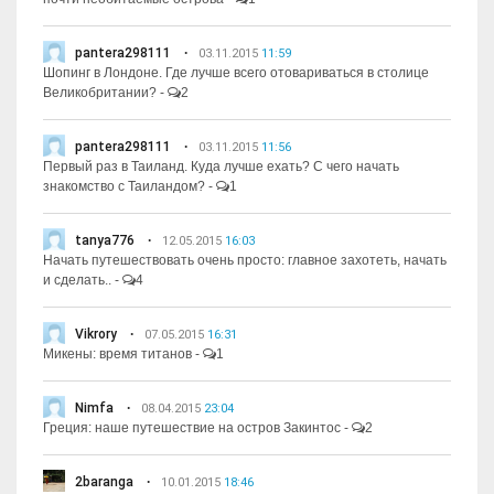
pantera298111
03.11.2015
11:59
Шопинг в Лондоне. Где лучше всего отовариваться в столице
Великобритании?
-
2
pantera298111
03.11.2015
11:56
Первый раз в Таиланд. Куда лучше ехать? С чего начать
знакомство с Таиландом?
-
1
tanya776
12.05.2015
16:03
Начать путешествовать очень просто: главное захотеть, начать
и сделать..
-
4
Vikrory
07.05.2015
16:31
Микены: время титанов
-
1
Nimfa
08.04.2015
23:04
Греция: наше путешествие на остров Закинтос
-
2
2baranga
10.01.2015
18:46