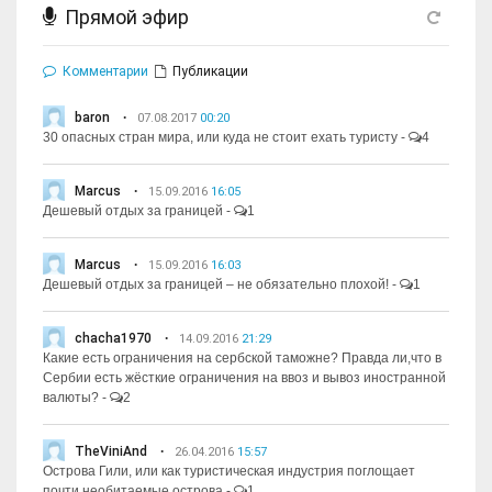
Прямой эфир
Комментарии
Публикации
baron
07.08.2017
00:20
30 опасных стран мира, или куда не стоит ехать туристу
-
4
Marcus
15.09.2016
16:05
Дешевый отдых за границей
-
1
Marcus
15.09.2016
16:03
Дешевый отдых за границей – не обязательно плохой!
-
1
chacha1970
14.09.2016
21:29
Какие есть ограничения на сербской таможне? Правда ли,что в
Сербии есть жёсткие ограничения на ввоз и вывоз иностранной
валюты?
-
2
TheViniAnd
26.04.2016
15:57
Острова Гили, или как туристическая индустрия поглощает
почти необитаемые острова
-
1