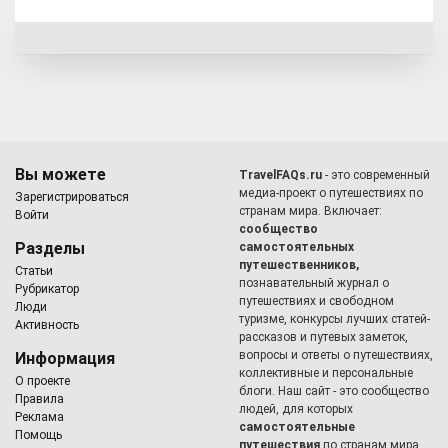
Вы можете
TravelFAQs.ru
- это современный
медиа-проект о путешествиях по
Зарегистрироваться
странам мира. Включает:
Войти
сообщество
Разделы
самостоятельных
путешественников,
Статьи
познавательный журнал о
Рубрикатор
путешествиях и свободном
Люди
туризме, конкурсы лучших статей-
Активность
рассказов и путевых заметок,
вопросы и ответы о путешествиях,
Информация
коллективные и персональные
О проекте
блоги. Наш сайт - это сообщество
Правила
людей, для которых
Реклама
самостоятельные
Помощь
путешествия
по странам мира