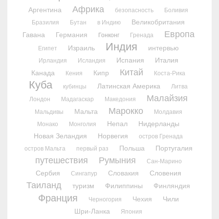
Африка
Аргентина
безопасность
Боливия
Великобритания
Бразилия
Бутан
в Индию
Европа
Гавана
Германия
Гонконг
Гренада
Индия
Израиль
интервью
Египет
Испания
Италия
Ирландия
Исландия
Китай
Канада
Кипр
Кения
Коста-Рика
Куба
Латинская Америка
кубинцы
Литва
Малайзия
Лондон
Мадагаскар
Македония
Марокко
Мальта
Мальдивы
Молдавия
Непал
Нидерланды
Монако
Монголия
Новая Зеландия
Норвегия
остров Гренада
Польша
Португалия
остров Мальта
первый раз
путешествия
Румыния
Сан-Марино
Сербия
Словакия
Словения
Сингапур
Таиланд
туризм
Филиппины
Финляндия
Франция
Чехия
Чили
Черногория
Шри-Ланка
Япония