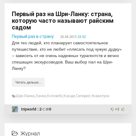
Первый раз на Шри-Ланку: страна,
которую часто называют райским
садом
Первый раз в страну
20.04.2015
23:32
Для тех людей, кто планирует самостоятельное
путешествие, кто не любит «плясать под чужую дудку»
– зависеть от не очень надежных турагентств и вечно
спешащих экскурсоводов. Ваш выбор пал на Шри-
Ланку?
Читать дальше...
Шри-Ланка
,
Ланка
,
Коломбо
,
Канди
,
Сигирия
,
Унаватуна
tripworld
2
0
+3
Журнал