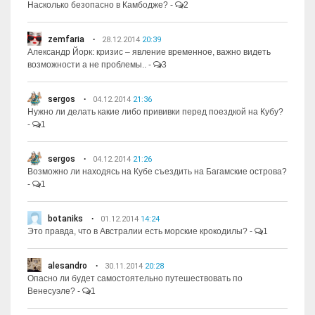
Насколько безопасно в Камбодже?
-
2
zemfaria
28.12.2014
20:39
Александр Йорк: кризис – явление временное, важно видеть
возможности а не проблемы..
-
3
sergos
04.12.2014
21:36
Нужно ли делать какие либо прививки перед поездкой на Кубу?
-
1
sergos
04.12.2014
21:26
Возможно ли находясь на Кубе съездить на Багамские острова?
-
1
botaniks
01.12.2014
14:24
Это правда, что в Австралии есть морские крокодилы?
-
1
alesandro
30.11.2014
20:28
Опасно ли будет самостоятельно путешествовать по
Венесуэле?
-
1