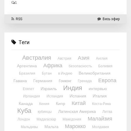
1
RSS
Весь эфир
Теги
Австралия
Азия
Австрия
Англия
Африка
Аргентина
безопасность
Боливия
Великобритания
Бразилия
Бутан
в Индию
Европа
Гавана
Германия
Гонконг
Гренада
Индия
Израиль
интервью
Египет
Испания
Италия
Ирландия
Исландия
Китай
Канада
Кипр
Кения
Коста-Рика
Куба
Латинская Америка
кубинцы
Литва
Малайзия
Лондон
Мадагаскар
Македония
Марокко
Мальта
Мальдивы
Молдавия