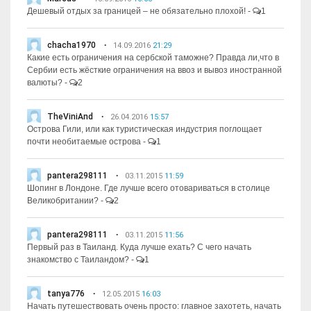
Дешевый отдых за границей – не обязательно плохой!
-
1
chacha1970
14.09.2016
21:29
Какие есть ограничения на сербской таможне? Правда ли,что в
Сербии есть жёсткие ограничения на ввоз и вывоз иностранной
валюты?
-
2
TheViniAnd
26.04.2016
15:57
Острова Гили, или как туристическая индустрия поглощает
почти необитаемые острова
-
1
pantera298111
03.11.2015
11:59
Шопинг в Лондоне. Где лучше всего отовариваться в столице
Великобритании?
-
2
pantera298111
03.11.2015
11:56
Первый раз в Таиланд. Куда лучше ехать? С чего начать
знакомство с Таиландом?
-
1
tanya776
12.05.2015
16:03
Начать путешествовать очень просто: главное захотеть, начать