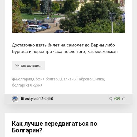
Достаточно взять билет на самолет до Варны либо
Бургаса и через три часа после того, как московская
Читать дальше...
Болгария
,
София
,
болгары
,
Балканы
,
Габрово
,
Шипка
,
болгарская кухня
lifestyle
12
0
+39
Как лучше передвигаться по
Болгарии?