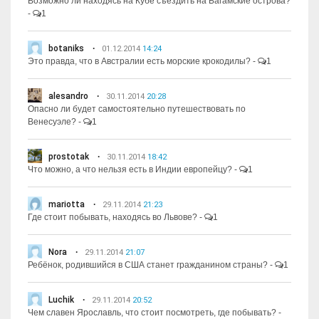
Возможно ли находясь на Кубе съездить на Багамские острова?
-
1
botaniks
01.12.2014
14:24
Это правда, что в Австралии есть морские крокодилы?
-
1
alesandro
30.11.2014
20:28
Опасно ли будет самостоятельно путешествовать по
Венесуэле?
-
1
prostotak
30.11.2014
18:42
Что можно, а что нельзя есть в Индии европейцу?
-
1
mariotta
29.11.2014
21:23
Где стоит побывать, находясь во Львове?
-
1
Nora
29.11.2014
21:07
Ребёнок, родившийся в США станет гражданином страны?
-
1
Luchik
29.11.2014
20:52
Чем славен Ярославль, что стоит посмотреть, где побывать?
-