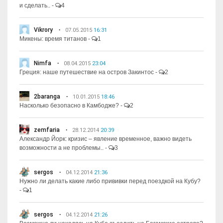
и сделать..
-
4
Vikrory
07.05.2015
16:31
Микены: время титанов
-
1
Nimfa
08.04.2015
23:04
Греция: наше путешествие на остров Закинтос
-
2
2baranga
10.01.2015
18:46
Насколько безопасно в Камбодже?
-
2
zemfaria
28.12.2014
20:39
Александр Йорк: кризис – явление временное, важно видеть
возможности а не проблемы..
-
3
sergos
04.12.2014
21:36
Нужно ли делать какие либо прививки перед поездкой на Кубу?
-
1
sergos
04.12.2014
21:26