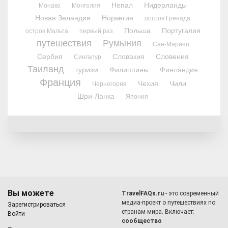
Непал
Нидерланды
Монако
Монголия
Новая Зеландия
Норвегия
остров Гренада
Польша
Португалия
остров Мальта
первый раз
путешествия
Румыния
Сан-Марино
Сербия
Словакия
Словения
Сингапур
Таиланд
туризм
Филиппины
Финляндия
Франция
Чехия
Чили
Черногория
Шри-Ланка
Япония
Вы можете
TravelFAQs.ru
- это современный
медиа-проект о путешествиях по
Зарегистрироваться
странам мира. Включает:
Войти
сообщество