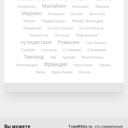
Малайзия
Мальта
Македония
Мальдивы
Марокко
Молдавия
Монако
Монголия
Непал
Нидерланды
Новая Зеландия
Норвегия
остров Гренада
остров Мальта
Польша
Португалия
первый раз
путешествия
Румыния
Сан-Марино
Сербия
Словакия
Словения
Сингапур
Таиланд
туризм
Филиппины
Тай
Франция
Финляндия
Чехия
Черногория
Чили
Шри-Ланка
Япония
Вы можете
TravelFAQs.ru
- это современный