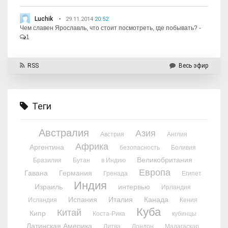
Luchik
29.11.2014
20:52
Чем славен Ярославль, что стоит посмотреть, где побывать?
-
1
RSS
Весь эфир
Теги
Австралия
Азия
Австрия
Англия
Африка
Аргентина
безопасность
Боливия
Великобритания
Бразилия
Бутан
в Индию
Европа
Гавана
Германия
Гренада
Египет
Индия
Израиль
интервью
Ирландия
Испания
Италия
Канада
Исландия
Кения
Куба
Китай
Кипр
Коста-Рика
кубинцы
Латинская Америка
Литва
Лондон
Мадагаскар