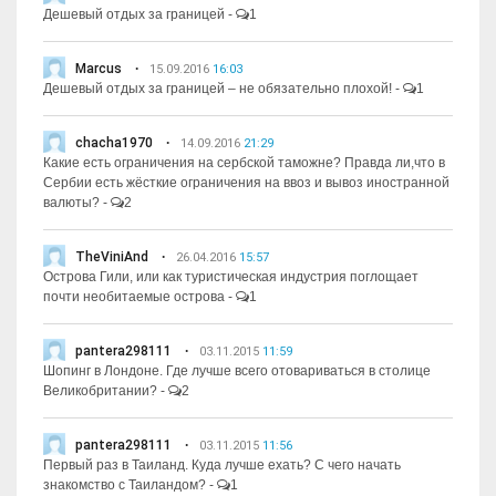
Дешевый отдых за границей
-
1
Marcus
15.09.2016
16:03
Дешевый отдых за границей – не обязательно плохой!
-
1
chacha1970
14.09.2016
21:29
Какие есть ограничения на сербской таможне? Правда ли,что в
Сербии есть жёсткие ограничения на ввоз и вывоз иностранной
валюты?
-
2
TheViniAnd
26.04.2016
15:57
Острова Гили, или как туристическая индустрия поглощает
почти необитаемые острова
-
1
pantera298111
03.11.2015
11:59
Шопинг в Лондоне. Где лучше всего отовариваться в столице
Великобритании?
-
2
pantera298111
03.11.2015
11:56
Первый раз в Таиланд. Куда лучше ехать? С чего начать
знакомство с Таиландом?
-
1