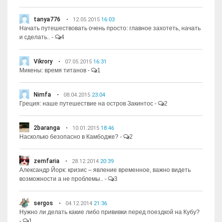
tanya776
12.05.2015
16:03
Начать путешествовать очень просто: главное захотеть, начать
и сделать..
-
4
Vikrory
07.05.2015
16:31
Микены: время титанов
-
1
Nimfa
08.04.2015
23:04
Греция: наше путешествие на остров Закинтос
-
2
2baranga
10.01.2015
18:46
Насколько безопасно в Камбодже?
-
2
zemfaria
28.12.2014
20:39
Александр Йорк: кризис – явление временное, важно видеть
возможности а не проблемы..
-
3
sergos
04.12.2014
21:36
Нужно ли делать какие либо прививки перед поездкой на Кубу?
-
1