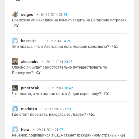
sergos
04.12.2014
21:26
Возможно ли находясь на Кубе съездить на Багамские острова?
-
1
botaniks
01.12.2014
14:24
Это правда, что в Австралии есть морские крокодилы?
-
1
alesandro
30.11.2014
20:28
Опасно ли будет самостоятельно путешествовать по
Венесуэле?
-
1
prostotak
30.11.2014
18:42
Что можно, а что нельзя есть в Индии европейцу?
-
1
mariotta
29.11.2014
21:23
Где стоит побывать, находясь во Львове?
-
1
Nora
29.11.2014
21:07
Ребёнок, родившийся в США станет гражданином страны?
-
1