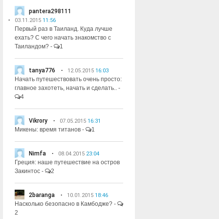
pantera298111
03.11.2015
11:56
Первый раз в Таиланд. Куда лучше
ехать? С чего начать знакомство с
Таиландом?
-
1
tanya776
12.05.2015
16:03
Начать путешествовать очень просто:
главное захотеть, начать и сделать..
-
4
Vikrory
07.05.2015
16:31
Микены: время титанов
-
1
Nimfa
08.04.2015
23:04
Греция: наше путешествие на остров
Закинтос
-
2
2baranga
10.01.2015
18:46
Насколько безопасно в Камбодже?
-
2