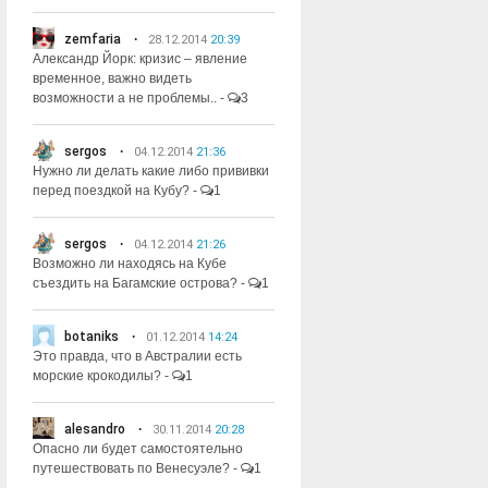
zemfaria
28.12.2014
20:39
Александр Йорк: кризис – явление
временное, важно видеть
возможности а не проблемы..
-
3
sergos
04.12.2014
21:36
Нужно ли делать какие либо прививки
перед поездкой на Кубу?
-
1
sergos
04.12.2014
21:26
Возможно ли находясь на Кубе
съездить на Багамские острова?
-
1
botaniks
01.12.2014
14:24
Это правда, что в Австралии есть
морские крокодилы?
-
1
alesandro
30.11.2014
20:28
Опасно ли будет самостоятельно
путешествовать по Венесуэле?
-
1