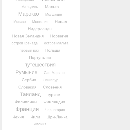
Мальта
Мальдивы
Марокко
Молдавия
Непал
Монако
Монголия
Нидерланды
Новая Зеландия
Норвегия
остров Гренада
остров Мальта
Польша
первый раз
Португалия
путешествия
Румыния
Сан-Марино
Сербия
Сингапур
Словакия
Словения
Таиланд
туризм
Филиппины
Финляндия
Франция
Черногория
Чехия
Чили
Шри-Ланка
Япония