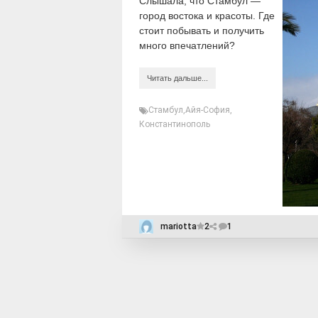
Слышала, что Стамбул —
город востока и красоты. Где
стоит побывать и получить
много впечатлений?
Читать дальше...
Стамбул
,
Айя-София
,
Константинополь
mariotta
2
1