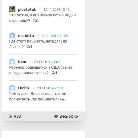
prostotak
30.11.2014
18:42
Что можно, а что нельзя есть в Индии
европейцу?
-
1
mariotta
29.11.2014
21:23
Где стоит побывать, находясь во
Львове?
-
1
Nora
29.11.2014
21:07
Ребёнок, родившийся в США станет
гражданином страны?
-
1
Luchik
29.11.2014
20:52
Чем славен Ярославль, что стоит
посмотреть, где побывать?
-
1
RSS
Весь эфир