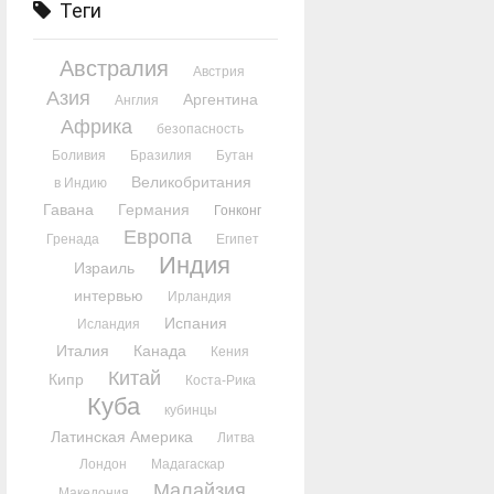
Теги
Австралия
Австрия
Азия
Аргентина
Англия
Африка
безопасность
Боливия
Бразилия
Бутан
Великобритания
в Индию
Гавана
Германия
Гонконг
Европа
Гренада
Египет
Индия
Израиль
интервью
Ирландия
Испания
Исландия
Италия
Канада
Кения
Китай
Кипр
Коста-Рика
Куба
кубинцы
Латинская Америка
Литва
Лондон
Мадагаскар
Малайзия
Македония