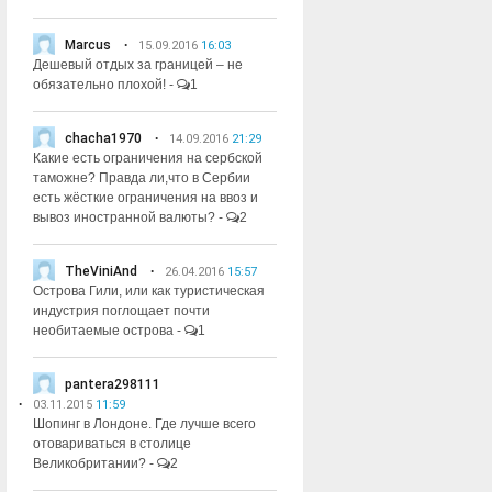
Marcus
15.09.2016
16:03
Дешевый отдых за границей – не
обязательно плохой!
-
1
chacha1970
14.09.2016
21:29
Какие есть ограничения на сербской
таможне? Правда ли,что в Сербии
есть жёсткие ограничения на ввоз и
вывоз иностранной валюты?
-
2
TheViniAnd
26.04.2016
15:57
Острова Гили, или как туристическая
индустрия поглощает почти
необитаемые острова
-
1
pantera298111
03.11.2015
11:59
Шопинг в Лондоне. Где лучше всего
отовариваться в столице
Великобритании?
-
2