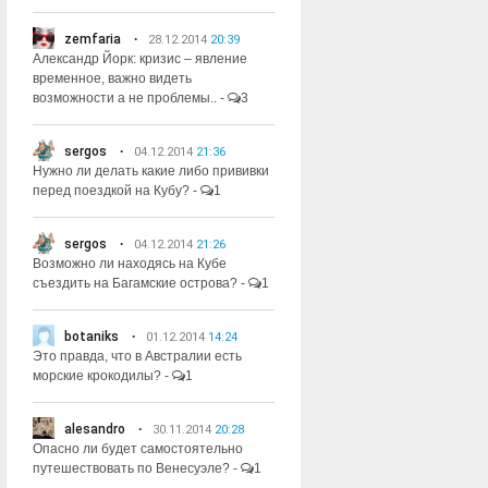
zemfaria
28.12.2014
20:39
Александр Йорк: кризис – явление
временное, важно видеть
возможности а не проблемы..
-
3
sergos
04.12.2014
21:36
Нужно ли делать какие либо прививки
перед поездкой на Кубу?
-
1
sergos
04.12.2014
21:26
Возможно ли находясь на Кубе
съездить на Багамские острова?
-
1
botaniks
01.12.2014
14:24
Это правда, что в Австралии есть
морские крокодилы?
-
1
alesandro
30.11.2014
20:28
Опасно ли будет самостоятельно
путешествовать по Венесуэле?
-
1