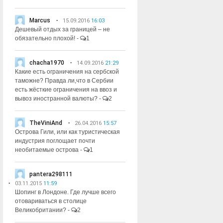
Marcus
15.09.2016
16:03
Дешевый отдых за границей – не
обязательно плохой!
-
1
chacha1970
14.09.2016
21:29
Какие есть ограничения на сербской
таможне? Правда ли,что в Сербии
есть жёсткие ограничения на ввоз и
вывоз иностранной валюты?
-
2
TheViniAnd
26.04.2016
15:57
Острова Гили, или как туристическая
индустрия поглощает почти
необитаемые острова
-
1
pantera298111
03.11.2015
11:59
Шопинг в Лондоне. Где лучше всего
отовариваться в столице
Великобритании?
-
2