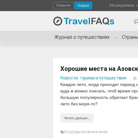
Главная
Новые
Обсуждаемые
Журнал о путешествиях
Стран
Хорошие места на Азовс
Новости: туризм и путешествия
26.
Каждое лето, когда приходит период о
куда ж можно поехать, чтоб время пр
большую популярность обретает Крас
лето без моря-то?
Читать дальше...
Кучугуры
,
Азовское море