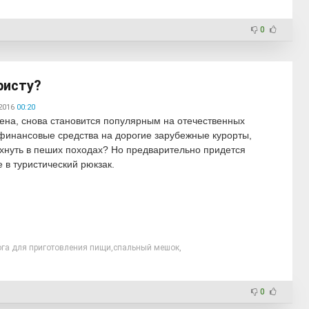
0
ристу?
2016
00:20
мена, снова становится популярным на отечественных
 финансовые средства на дорогие зарубежные курорты,
охнуть в пеших походах? Но предварительно придется
 в туристический рюкзак.
ога для приготовления пищи
,
спальный мешок
,
0