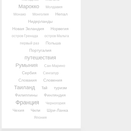
Марокко
Молдавия
Непал
Монако
Монголия
Нидерланды
Новая Зеландия
Норвегия
остров Гренада
остров Мальта
Польша
первый раз
Португалия
путешествия
Румыния
Сан-Марино
Сербия
Сингапур
Словакия
Словения
Таиланд
туризм
Тай
Филиппины
Финляндия
Франция
Черногория
Чехия
Чили
Шри-Ланка
Япония