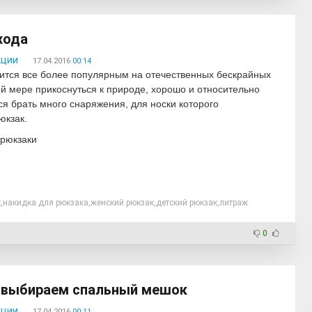
хода
кции
17.04.2016
00:14
ится все более популярным на отечественных бескрайных
й мере прикоснуться к природе, хорошо и относительно
ся брать много снаряжения, для носки которого
юкзак.
 рюкзаки
к
,
накидка для рюкзака
,
женский рюкзак
,
детский рюкзак
,
литраж
0
: выбираем спальный мешок
кции
17.04.2016
00:11