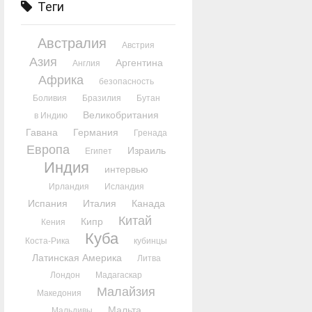
Теги
Австралия
Австрия
Азия
Аргентина
Англия
Африка
безопасность
Боливия
Бразилия
Бутан
Великобритания
в Индию
Гавана
Германия
Гренада
Европа
Израиль
Египет
Индия
интервью
Ирландия
Исландия
Испания
Италия
Канада
Китай
Кипр
Кения
Куба
Коста-Рика
кубинцы
Латинская Америка
Литва
Лондон
Мадагаскар
Малайзия
Македония
Мальта
Мальдивы