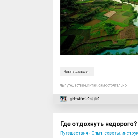
Читать дальше...
путешествие
,
Китай
,
самостоятельно
girl-wife
0
0
Где отдохнуть недорого?
Путешествия - Опыт, советы, инстру