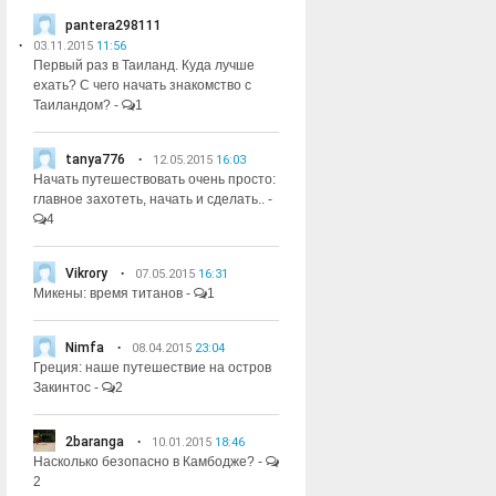
pantera298111
03.11.2015
11:56
Первый раз в Таиланд. Куда лучше
ехать? С чего начать знакомство с
Таиландом?
-
1
tanya776
12.05.2015
16:03
Начать путешествовать очень просто:
главное захотеть, начать и сделать..
-
4
Vikrory
07.05.2015
16:31
Микены: время титанов
-
1
Nimfa
08.04.2015
23:04
Греция: наше путешествие на остров
Закинтос
-
2
2baranga
10.01.2015
18:46
Насколько безопасно в Камбодже?
-
2