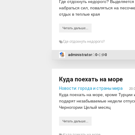
Где отдохнуть недорого? Выделяется 
набраться сил, поваляться на песочк
отдых в теплые края
Читать дальше...
Где отдохнуть недорого?
administrator
0
0
Куда поехать на море
Новости: города и страны мира
20.
Куда поехать на море, кроме Турции 
подарят незабываемые недели отпуска
Черногории Целый месяц
Читать дальше...
Куда поехать на море