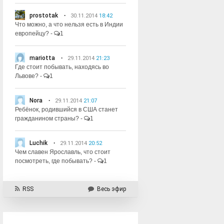
prostotak
30.11.2014
18:42
Что можно, а что нельзя есть в Индии
европейцу?
-
1
mariotta
29.11.2014
21:23
Где стоит побывать, находясь во
Львове?
-
1
Nora
29.11.2014
21:07
Ребёнок, родившийся в США станет
гражданином страны?
-
1
Luchik
29.11.2014
20:52
Чем славен Ярославль, что стоит
посмотреть, где побывать?
-
1
RSS
Весь эфир