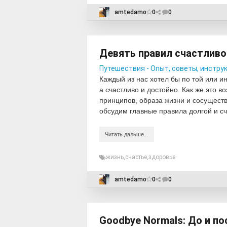
amtedamo
0
0
Девять правил счастливо
Путешествия - Опыт, советы, инстру
Каждый из нас хотел бы по той или ин
а счастливо и достойно. Как же это 
принципов, образа жизни и сосущест
обсудим главные правила долгой и с
Читать дальше...
жизнь
,
счастье
,
здоровье
amtedamo
0
0
Goodbye Normals: До и по