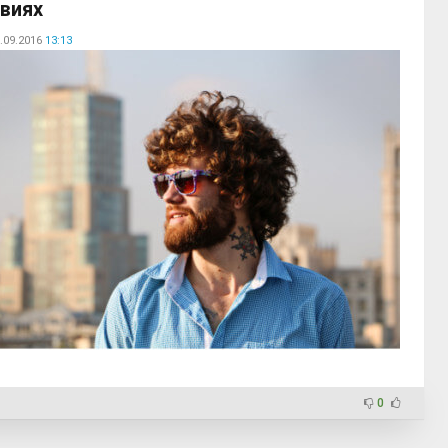
виях
.09.2016
13:13
0