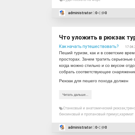
administrator
0
0
Что уложить в рюкзак ту
Как начать путешествовать?
17.04.
Пеший туризм, как и в советские вре
просторах. Зачем тратить серьезные
когда можно стильно и со вкусом отд
собрать соответствующее снаряжение
Рюкзак для пешего похода должен
Читать дальше...
Станковый и анатомический рюкзак
,
трен
бензиновый и пропановый примус
,
каремат
administrator
0
0