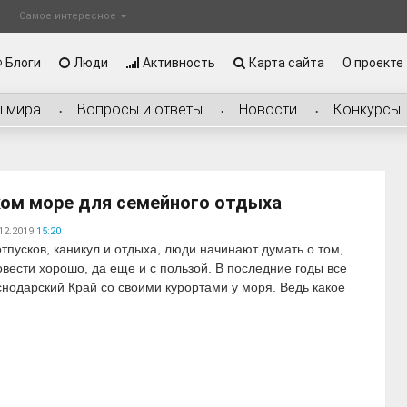
Самое интересное
Блоги
Люди
Активность
Карта сайта
О проекте
ы мира
Вопросы и ответы
Новости
Конкурсы
ком море для семейного отдыха
12.2019
15:20
тпусков, каникул и отдыха, люди начинают думать о том,
овести хорошо, да еще и с пользой. В последние годы все
нодарский Край со своими курортами у моря. Ведь какое