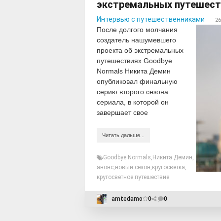
экстремальных путешест
Интервью с путешественниками
26
После долгого молчания
создатель нашумевшего
проекта об экстремальных
путешествиях Goodbye
Normals Никита Демин
опубликовал финальную
серию второго сезона
сериала, в которой он
завершает свое
Читать дальше...
Goodbye Normals
,
Никита Демин
,
анонс
,
новый сезон
,
кругосветка
,
кругосветное путешествие
amtedamo
0
0