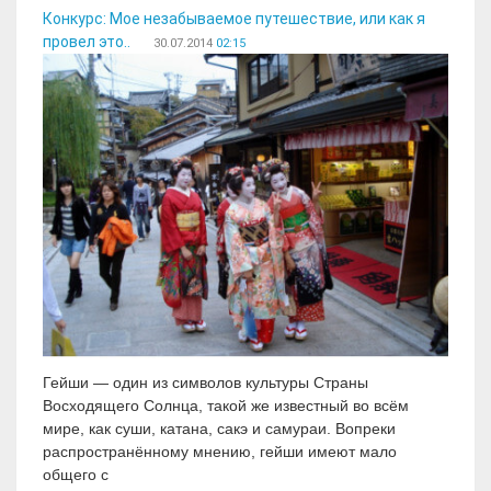
Конкурс: Мое незабываемое путешествие, или как я
провел это..
30.07.2014
02:15
Гейши — один из символов культуры Страны
Восходящего Солнца, такой же известный во всём
мире, как суши, катана, сакэ и самураи. Вопреки
распространённому мнению, гейши имеют мало
общего с