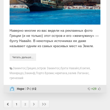
Наверно многие из вас видели на рекламных фото
Греции (и не только) этот остров и его «жемчужину» —
бухту Навайо. В некоторых источниках ее даже
называют одним из самых красивых мест на Земле.
Читать дальше...
Закинтос
,
Греция
,
остров Закинтос
,
бухта Навайо
,
Ксигия
,
Махерадо
,
Закинф
,
Порто Вроми
,
черепаха
,
залив Лаганас
,
греческий
Hope
7
2
+29
1
2