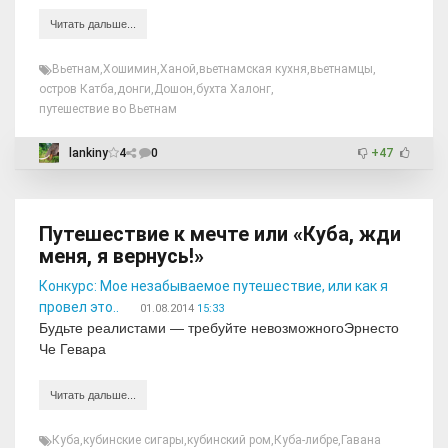
Читать дальше...
Вьетнам
,
Хошимин
,
Ханой
,
вьетнамская кухня
,
вьетнамцы
,
остров Катба
,
донги
,
Дошон
,
бухта Халонг
,
путешествие во Вьетнам
lankiny
4
0
+47
Путешествие к мечте или «Куба, жди
меня, я вернусь!»
Конкурс: Мое незабываемое путешествие, или как я
провел это..
01.08.2014
15:33
Будьте реалистами — требуйте невозможногоЭрнесто
Че Гевара
Читать дальше...
Куба
,
кубинские сигары
,
кубинский ром
,
Куба-либре
,
Гавана