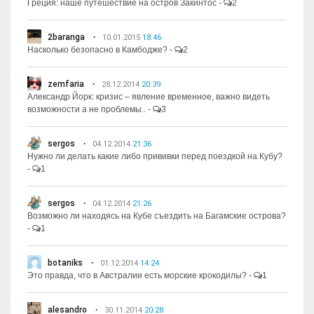
Греция: наше путешествие на остров Закинтос
-
2
2baranga
10.01.2015
18:46
Насколько безопасно в Камбодже?
-
2
zemfaria
28.12.2014
20:39
Александр Йорк: кризис – явление временное, важно видеть
возможности а не проблемы..
-
3
sergos
04.12.2014
21:36
Нужно ли делать какие либо прививки перед поездкой на Кубу?
-
1
sergos
04.12.2014
21:26
Возможно ли находясь на Кубе съездить на Багамские острова?
-
1
botaniks
01.12.2014
14:24
Это правда, что в Австралии есть морские крокодилы?
-
1
alesandro
30.11.2014
20:28