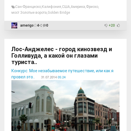
Сан-Франциско
,
Калифония
,
США
,
Америка
,
Фриско
,
мост Золотые ворота
,
Golden Bridge
amerigo
4
0
+20
Лос-Анджелес - город кинозвезд и
Голливуда, а какой он глазами
туриста..
Конкурс: Мое незабываемое путешествие, или как я
провел это..
31.07.2014
05:24