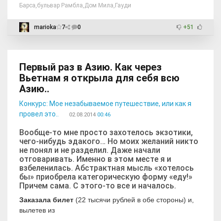
Барса
,
бульвар Рамбла
,
Дом Мила
,
Гауди
marioka
7
0
+51
Первый раз в Азию. Как через
Вьетнам я открыла для себя всю
Азию..
Конкурс: Мое незабываемое путешествие, или как я
провел это..
02.08.2014
00:46
Вообще-то мне просто захотелось экзотики,
чего-нибудь эдакого… Но моих желаний никто
не понял и не разделил. Даже начали
отговаривать. Именно в этом месте я и
взбеленилась. Абстрактная мысль «хотелось
бы» приобрела категорическую форму «еду!»
Причем сама. С этого-то все и началось.
Заказала билет
(22 тысячи рублей в обе стороны) и,
вылетев из