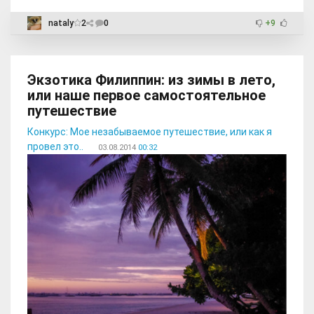
nataly
2
0
+9
Экзотика Филиппин: из зимы в лето,
или наше первое самостоятельное
путешествие
Конкурс: Мое незабываемое путешествие, или как я
провел это..
03.08.2014
00:32