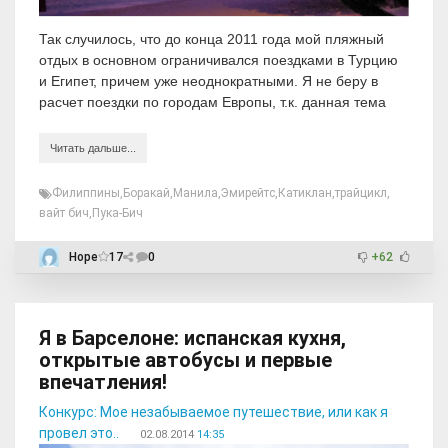
Так случилось, что до конца 2011 года мой пляжный
отдых в основном ограничивался поездками в Турцию
и Египет, причем уже неоднократными. Я не беру в
расчет поездки по городам Европы, т.к. данная тема
Читать дальше...
Филиппины
,
Боракай
,
Манила
,
Эмирейтс
,
Катиклан
,
трайцикл
,
вайт бич
,
Пука-Бич
Hope
17
0
+62
Я в Барселоне: испанская кухня,
открытые автобусы и первые
впечатления!
Конкурс: Мое незабываемое путешествие, или как я
провел это..
02.08.2014
14:35