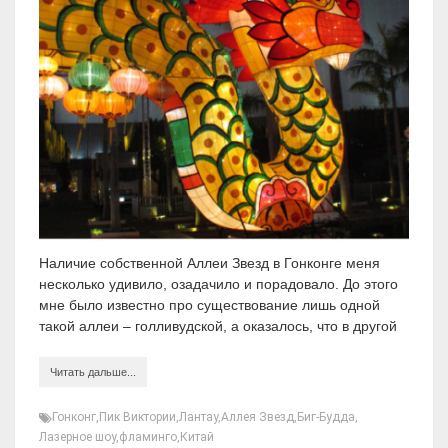
Наличие собственной Аллеи Звезд в Гонконге меня
несколько удивило, озадачило и порадовало. До этого
мне было известно про существование лишь одной
такой аллеи – голливудской, а оказалось, что в другой
Читать дальше...
Гонконг
,
Пик Виктории
,
Лантау
,
Аллея Звезд
,
Биг-Будда
,
Лазерное шоу
,
фламинго
,
Китай