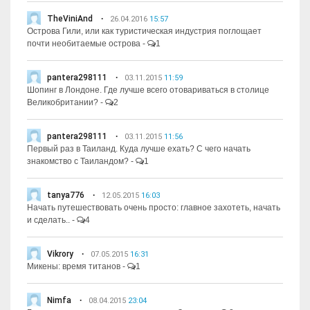
TheViniAnd
26.04.2016
15:57
Острова Гили, или как туристическая индустрия поглощает
почти необитаемые острова
-
1
pantera298111
03.11.2015
11:59
Шопинг в Лондоне. Где лучше всего отовариваться в столице
Великобритании?
-
2
pantera298111
03.11.2015
11:56
Первый раз в Таиланд. Куда лучше ехать? С чего начать
знакомство с Таиландом?
-
1
tanya776
12.05.2015
16:03
Начать путешествовать очень просто: главное захотеть, начать
и сделать..
-
4
Vikrory
07.05.2015
16:31
Микены: время титанов
-
1
Nimfa
08.04.2015
23:04