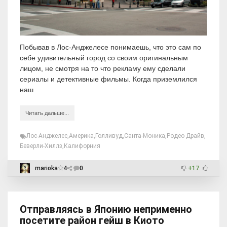
Побывав в Лос-Анджелесе понимаешь, что это сам по
себе удивительный город со своим оригинальным
лицом, не смотря на то что рекламу ему сделали
сериалы и детективные фильмы. Когда приземлился
наш
Читать дальше...
Лос-Анджелес
,
Америка
,
Голливуд
,
Санта-Моника
,
Родео Драйв
,
Беверли-Хиллз
,
Калифорния
marioka
4
0
+17
Отправляясь в Японию неприменно
посетите район гейш в Киото