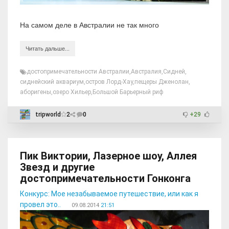
На самом деле в Австралии не так много
Читать дальше...
достопримечательности Австралии
,
Австралия
,
Сидней
,
сиднейский аквариум
,
остров Лорд-Хау
,
пещеры Дженолан
,
аборигены
,
озеро Хильер
,
Большой Барьерный риф
tripworld
2
0
+29
Пик Виктории, Лазерное шоу, Аллея
Звезд и другие
достопримечательности Гонконга
Конкурс: Мое незабываемое путешествие, или как я
провел это..
09.08.2014
21:51