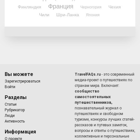
Франция
Финляндия
Чехия
Черногория
Чили
Шри-Ланка
Япония
Вы можете
TravelFAQs.ru
- это современный
медиа-проект о путешествиях по
Зарегистрироваться
странам мира. Включает:
Войти
сообщество
Разделы
самостоятельных
путешественников,
Статьи
познавательный журнал о
Рубрикатор
путешествиях и свободном
Люди
туризме, конкурсы лучших статей-
Активность
рассказов и путевых заметок,
вопросы и ответы о путешествиях,
Информация
коллективные и персональные
О проекте