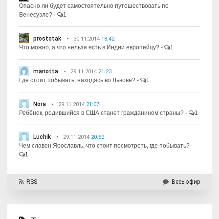
Опасно ли будет самостоятельно путешествовать по
Венесуэле?
-
1
prostotak
30.11.2014
18:42
Что можно, а что нельзя есть в Индии европейцу?
-
1
mariotta
29.11.2014
21:23
Где стоит побывать, находясь во Львове?
-
1
Nora
29.11.2014
21:07
Ребёнок, родившийся в США станет гражданином страны?
-
1
Luchik
29.11.2014
20:52
Чем славен Ярославль, что стоит посмотреть, где побывать?
-
1
RSS
Весь эфир