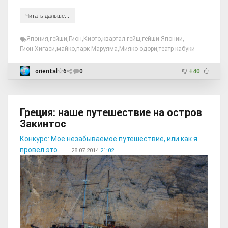
Читать дальше...
Япония
,
гейши
,
Гион
,
Киото
,
квартал гейш
,
гейши Японии
,
Гион-Хигаси
,
майко
,
парк Маруяма
,
Мияко одори
,
театр кабуки
oriental
6
0
+40
Греция: наше путешествие на остров
Закинтос
Конкурс: Мое незабываемое путешествие, или как я
провел это..
28.07.2014
21:02