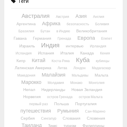
Теги
Австралия
Азия
Австрия
Англия
Африка
Аргентина
безопасность
Боливия
Великобритания
Бразилия
Бутан
в Индию
Европа
Гавана
Германия
Гренада
Египет
Индия
Израиль
интервью
Ирландия
Испания
Италия
Канада
Исландия
Кения
Куба
Китай
Кипр
Коста-Рика
кубинцы
Латинская Америка
Литва
Лондон
Мадагаскар
Малайзия
Мальта
Македония
Мальдивы
Марокко
Молдавия
Монако
Монголия
Непал
Нидерланды
Новая Зеландия
Норвегия
остров Гренада
остров Мальта
Польша
Португалия
первый раз
путешествия
Румыния
Сан-Марино
Сербия
Словакия
Словения
Сингапур
Таиланд
туризм
Филиппины
Тунис