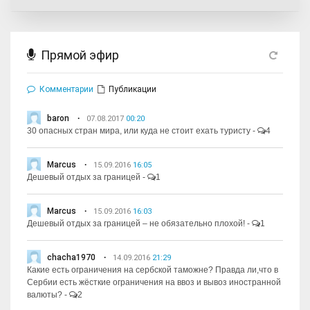
Прямой эфир
Комментарии
Публикации
baron
07.08.2017
00:20
30 опасных стран мира, или куда не стоит ехать туристу
-
4
Marcus
15.09.2016
16:05
Дешевый отдых за границей
-
1
Marcus
15.09.2016
16:03
Дешевый отдых за границей – не обязательно плохой!
-
1
chacha1970
14.09.2016
21:29
Какие есть ограничения на сербской таможне? Правда ли,что в
Сербии есть жёсткие ограничения на ввоз и вывоз иностранной
валюты?
-
2