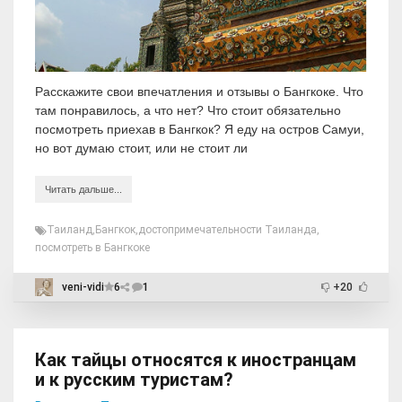
Расскажите свои впечатления и отзывы о Бангкоке. Что
там понравилось, а что нет? Что стоит обязательно
посмотреть приехав в Бангкок? Я еду на остров Самуи,
но вот думаю стоит, или не стоит ли
Читать дальше...
Таиланд
,
Бангкок
,
достопримечательности Таиланда
,
посмотреть в Бангкоке
veni-vidi
6
1
+20
Как тайцы относятся к иностранцам
и к русским туристам?