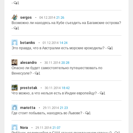
-
1
sergos
04.12.2014
21:26
Возможно ли находясь на Кубе съездить на Багамские острова?
-
1
botaniks
01.12.2014
14:24
Это правда, что в Австралии есть морские крокодилы?
-
1
alesandro
30.11.2014
20:28
Опасно ли будет самостоятельно путешествовать по
Венесуэле?
-
1
prostotak
30.11.2014
18:42
Что можно, а что нельзя есть в Индии европейцу?
-
1
mariotta
29.11.2014
21:23
Где стоит побывать, находясь во Львове?
-
1
Nora
29.11.2014
21:07