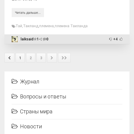
Читать дальше...
Тай
,
Таиланд
,
племена
,
племена Таиланда
laiksaid
1
0
+4
1
2
3
Журнал
Вопросы и ответы
Страны мира
Новости