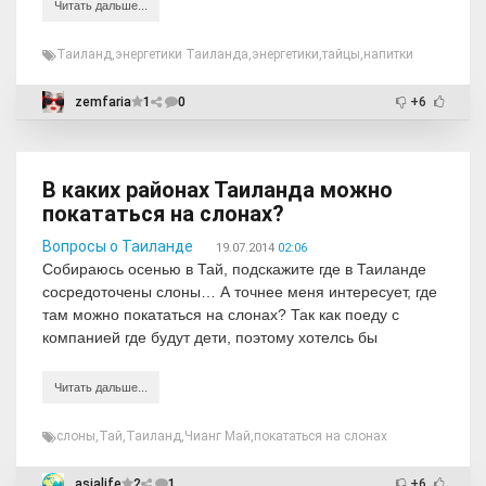
Читать дальше...
Таиланд
,
энергетики Таиланда
,
энергетики
,
тайцы
,
напитки
zemfaria
1
0
+6
В каких районах Таиланда можно
покататься на слонах?
Вопросы о Таиланде
19.07.2014
02:06
Собираюсь осенью в Тай, подскажите где в Таиланде
сосредоточены слоны… А точнее меня интересует, где
там можно покататься на слонах? Так как поеду с
компанией где будут дети, поэтому хотелсь бы
Читать дальше...
слоны
,
Тай
,
Таиланд
,
Чианг Май
,
покататься на слонах
asialife
2
1
+6