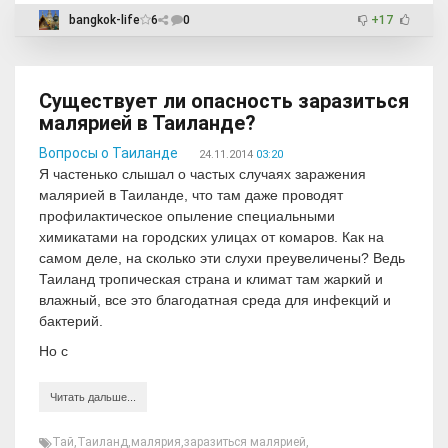
bangkok-life
6
0
+17
Существует ли опасность заразиться
малярией в Таиланде?
Вопросы о Таиланде
24.11.2014
03:20
Я частенько слышал о частых случаях заражения
малярией в Таиланде, что там даже проводят
профилактическое опыление специальными
химикатами на городских улицах от комаров. Как на
самом деле, на сколько эти слухи преувеличены? Ведь
Таиланд тропическая страна и климат там жаркий и
влажный, все это благодатная среда для инфекций и
бактерий.
Но с
Читать дальше...
Тай
,
Таиланд
,
малярия
,
заразиться малярией
,