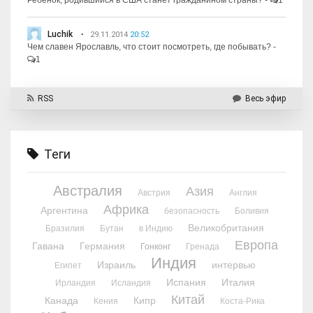
Ребёнок, родившийся в США станет гражданином страны?
-
1
Luchik
29.11.2014
20:52
Чем славен Ярославль, что стоит посмотреть, где побывать?
-
1
RSS
Весь эфир
Теги
Австралия
Азия
Австрия
Англия
Африка
Аргентина
безопасность
Боливия
Великобритания
Бразилия
Бутан
в Индию
Европа
Гавана
Германия
Гонконг
Гренада
Индия
Израиль
интервью
Египет
Испания
Италия
Ирландия
Исландия
Китай
Канада
Кипр
Кения
Коста-Рика