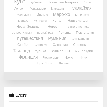
Куба
Латинская Америка
кубинцы
Литва
Малайзия
Лондон
Мадагаскар
Македония
Марокко
Мальта
Мальдивы
Молдавия
Непал
Нидерланды
Монако
Монголия
Новая Зеландия
Норвегия
остров Гренада
Польша
Португалия
остров Мальта
первый раз
путешествия
Румыния
Сан-Марино
Сербия
Словакия
Словения
Сингапур
Таиланд
туризм
Филиппины
Финляндия
Франция
Чехия
Чили
Черногория
Шри-Ланка
Япония
Блоги