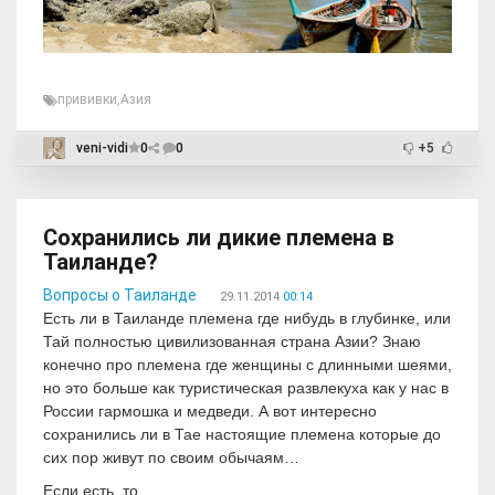
прививки
,
Азия
veni-vidi
0
0
+5
Сохранились ли дикие племена в
Таиланде?
Вопросы о Таиланде
29.11.2014
00:14
Есть ли в Таиланде племена где нибудь в глубинке, или
Тай полностью цивилизованная страна Азии? Знаю
конечно про племена где женщины с длинными шеями,
но это больше как туристическая развлекуха как у нас в
России гармошка и медведи. А вот интересно
сохранились ли в Тае настоящие племена которые до
сих пор живут по своим обычаям…
Если есть, то