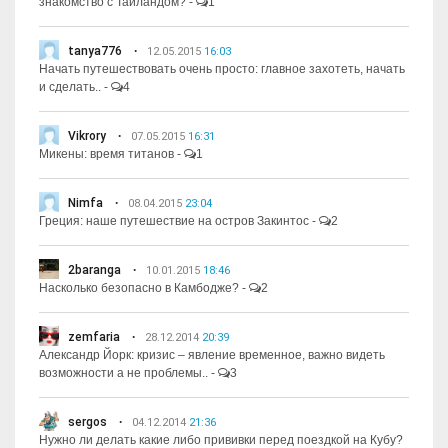
знакомство с Таиландом?
-
1
tanya776
12.05.2015
16:03
Начать путешествовать очень просто: главное захотеть, начать
и сделать..
-
4
Vikrory
07.05.2015
16:31
Микены: время титанов
-
1
Nimfa
08.04.2015
23:04
Греция: наше путешествие на остров Закинтос
-
2
2baranga
10.01.2015
18:46
Насколько безопасно в Камбодже?
-
2
zemfaria
28.12.2014
20:39
Александр Йорк: кризис – явление временное, важно видеть
возможности а не проблемы..
-
3
sergos
04.12.2014
21:36
Нужно ли делать какие либо прививки перед поездкой на Кубу?