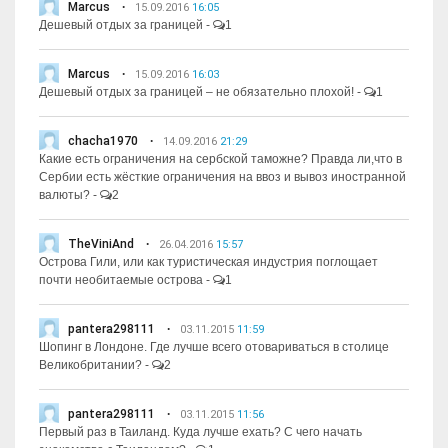
Marcus
15.09.2016
16:05
Дешевый отдых за границей
-
1
Marcus
15.09.2016
16:03
Дешевый отдых за границей – не обязательно плохой!
-
1
chacha1970
14.09.2016
21:29
Какие есть ограничения на сербской таможне? Правда ли,что в
Сербии есть жёсткие ограничения на ввоз и вывоз иностранной
валюты?
-
2
TheViniAnd
26.04.2016
15:57
Острова Гили, или как туристическая индустрия поглощает
почти необитаемые острова
-
1
pantera298111
03.11.2015
11:59
Шопинг в Лондоне. Где лучше всего отовариваться в столице
Великобритании?
-
2
pantera298111
03.11.2015
11:56
Первый раз в Таиланд. Куда лучше ехать? С чего начать