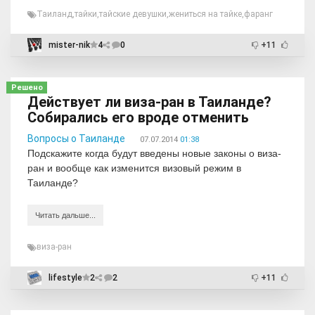
Таиланд
,
тайки
,
тайские девушки
,
жениться на тайке
,
фаранг
mister-nik
4
0
+11
Решено
Действует ли виза-ран в Таиланде?
Собирались его вроде отменить
Вопросы о Таиланде
07.07.2014
01:38
Подскажите когда будут введены новые законы о виза-
ран и вообще как изменится визовый режим в
Таиланде?
Читать дальше...
виза-ран
lifestyle
2
2
+11