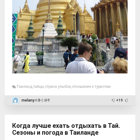
Таиланд
,
тайцы
,
страна улыбок
,
отношение к туристам
melany
3
1
+19
Когда лучше ехать отдыхать в Тай.
Сезоны и погода в Таиланде