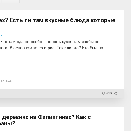
нах? Есть ли там вкусные блюда которые
16
то там еда не особо… то есть кухня там якобы не
ого. В основном мясо и рис. Так или это? Кто был на
ная еда
+18
в деревнях на Филиппинах? Как с
раны?