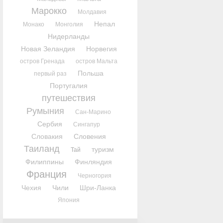
Марокко
Молдавия
Непал
Монако
Монголия
Нидерланды
Новая Зеландия
Норвегия
остров Гренада
остров Мальта
Польша
первый раз
Португалия
путешествия
Румыния
Сан-Марино
Сербия
Сингапур
Словакия
Словения
Таиланд
туризм
Тай
Филиппины
Финляндия
Франция
Черногория
Чехия
Чили
Шри-Ланка
Япония