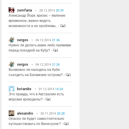
zemfaria
28.12.2014
20:39
Александр Йорк: кризис – явление
временное, важно видеть
возможности а не проблемы..
-
3
sergos
04.12.2014
21:36
Нужно ли делать какие либо прививки
перед поездкой на Кубу?
-
1
sergos
04.12.2014
21:26
Возможно ли находясь на Кубе
съездить на Багамские острова?
-
1
botaniks
01.12.2014
14:24
Это правда, что в Австралии есть
морские крокодилы?
-
1
alesandro
30.11.2014
20:28
Опасно ли будет самостоятельно
путешествовать по Венесуэле?
-
1