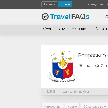
Главная
Новые
Обсуждаемые
Журнал о путешествиях
Стран
Вопросы о
70
читателей , 2 с
RSS
подписаться на блог
Интересные
Новые
Обсуждаемые