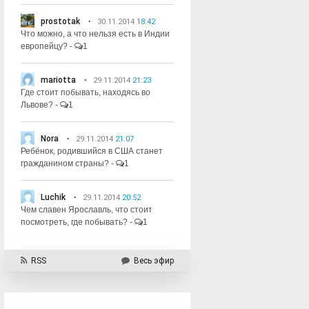
prostotak
30.11.2014
18:42
Что можно, а что нельзя есть в Индии
европейцу?
-
1
mariotta
29.11.2014
21:23
Где стоит побывать, находясь во
Львове?
-
1
Nora
29.11.2014
21:07
Ребёнок, родившийся в США станет
гражданином страны?
-
1
Luchik
29.11.2014
20:52
Чем славен Ярославль, что стоит
посмотреть, где побывать?
-
1
RSS
Весь эфир