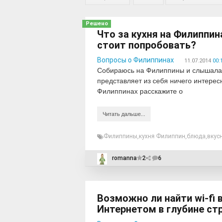
Решено
Что за кухня на Филиппи
стоит попробовать?
Вопросы о Филиппинах
11.07.2014
00:
Собираюсь на Филиппины и слышала ч
представляет из себя ничего интересн
Филиппинах расскажите о
Читать дальше...
Филиппины
,
кухня Филиппин
,
блюда
,
вкус
romanna
2
6
Возможно ли найти wi-fi 
Интернетом в глубине ст