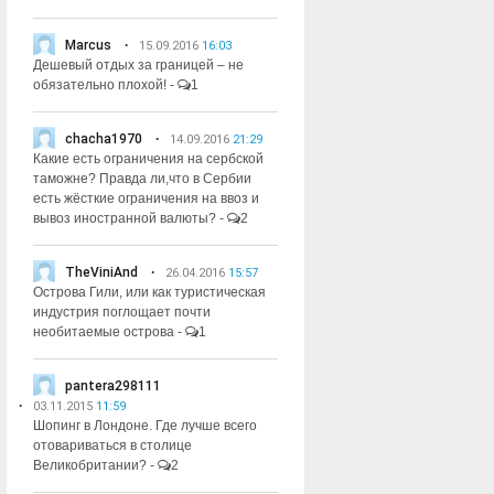
Marcus
15.09.2016
16:03
Дешевый отдых за границей – не
обязательно плохой!
-
1
chacha1970
14.09.2016
21:29
Какие есть ограничения на сербской
таможне? Правда ли,что в Сербии
есть жёсткие ограничения на ввоз и
вывоз иностранной валюты?
-
2
TheViniAnd
26.04.2016
15:57
Острова Гили, или как туристическая
индустрия поглощает почти
необитаемые острова
-
1
pantera298111
03.11.2015
11:59
Шопинг в Лондоне. Где лучше всего
отовариваться в столице
Великобритании?
-
2