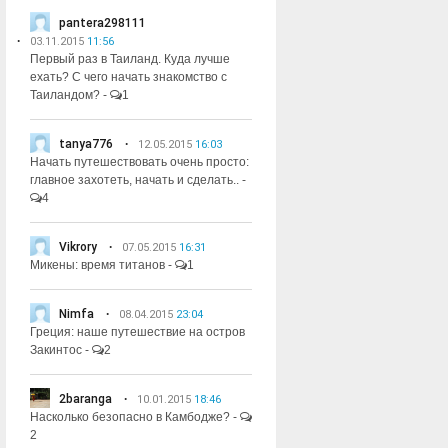
pantera298111
03.11.2015
11:56
Первый раз в Таиланд. Куда лучше
ехать? С чего начать знакомство с
Таиландом?
-
1
tanya776
12.05.2015
16:03
Начать путешествовать очень просто:
главное захотеть, начать и сделать..
-
4
Vikrory
07.05.2015
16:31
Микены: время титанов
-
1
Nimfa
08.04.2015
23:04
Греция: наше путешествие на остров
Закинтос
-
2
2baranga
10.01.2015
18:46
Насколько безопасно в Камбодже?
-
2