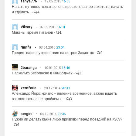
tanya776
12.05.2015
16:03
Начать путешествовать очень просто: главное захотеть, начать
и сделать..
-
4
Vikrory
07.05.2015
16:31
Микены: время титанов
-
1
Nimfa
08.04.2015
23:04
Греция: наше путешествие на остров Закинтос
-
2
2baranga
10.01.2015
18:46
Насколько безопасно в Камбодже?
-
2
zemfaria
28.12.2014
20:39
Александр Йорк: кризис – явление временное, важно видеть
возможности а не проблемы..
-
3
sergos
04.12.2014
21:36
Нужно ли делать какие либо прививки перед поездкой на Кубу?
-
1