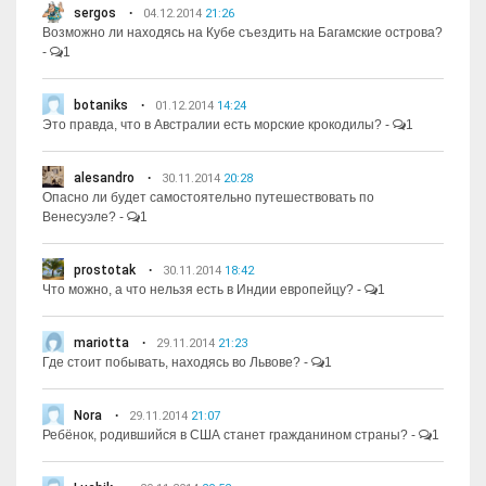
sergos
04.12.2014
21:26
Возможно ли находясь на Кубе съездить на Багамские острова?
-
1
botaniks
01.12.2014
14:24
Это правда, что в Австралии есть морские крокодилы?
-
1
alesandro
30.11.2014
20:28
Опасно ли будет самостоятельно путешествовать по
Венесуэле?
-
1
prostotak
30.11.2014
18:42
Что можно, а что нельзя есть в Индии европейцу?
-
1
mariotta
29.11.2014
21:23
Где стоит побывать, находясь во Львове?
-
1
Nora
29.11.2014
21:07
Ребёнок, родившийся в США станет гражданином страны?
-
1