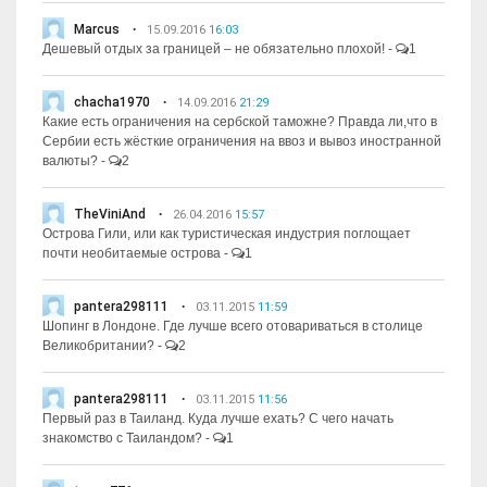
Marcus
15.09.2016
16:03
Дешевый отдых за границей – не обязательно плохой!
-
1
chacha1970
14.09.2016
21:29
Какие есть ограничения на сербской таможне? Правда ли,что в
Сербии есть жёсткие ограничения на ввоз и вывоз иностранной
валюты?
-
2
TheViniAnd
26.04.2016
15:57
Острова Гили, или как туристическая индустрия поглощает
почти необитаемые острова
-
1
pantera298111
03.11.2015
11:59
Шопинг в Лондоне. Где лучше всего отовариваться в столице
Великобритании?
-
2
pantera298111
03.11.2015
11:56
Первый раз в Таиланд. Куда лучше ехать? С чего начать
знакомство с Таиландом?
-
1