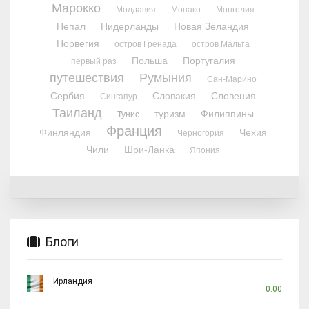
Марокко
Молдавия
Монако
Монголия
Непал
Нидерланды
Новая Зеландия
Норвегия
остров Гренада
остров Мальта
Польша
Португалия
первый раз
путешествия
Румыния
Сан-Марино
Сербия
Словакия
Словения
Сингапур
Таиланд
туризм
Филиппины
Тунис
Франция
Финляндия
Чехия
Черногория
Чили
Шри-Ланка
Япония
Блоги
Ирландия
0.00