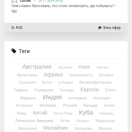
Luchik
29.11.2014
20:52
Чем славен Ярославль, что стоит посмотреть, где побывать?
-
1
RSS
Весь эфир
Теги
Австралия
Азия
Австрия
Англия
Африка
Аргентина
безопасность
Боливия
Великобритания
Бразилия
Бутан
в Индию
Европа
Гавана
Германия
Гренада
Египет
Индия
Израиль
интервью
Ирландия
Испания
Италия
Канада
Исландия
Кения
Куба
Китай
Кипр
Коста-Рика
кубинцы
Латинская Америка
Литва
Лондон
Мадагаскар
Малайзия
Мальта
Македония
Мальдивы