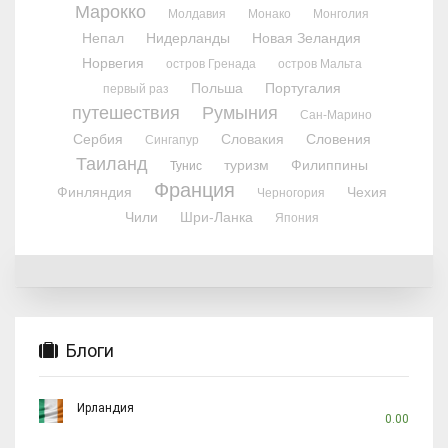
Марокко
Молдавия
Монако
Монголия
Непал
Нидерланды
Новая Зеландия
Норвегия
остров Гренада
остров Мальта
Польша
Португалия
первый раз
путешествия
Румыния
Сан-Марино
Сербия
Словакия
Словения
Сингапур
Таиланд
туризм
Филиппины
Тунис
Франция
Финляндия
Чехия
Черногория
Чили
Шри-Ланка
Япония
Блоги
Ирландия
0.00