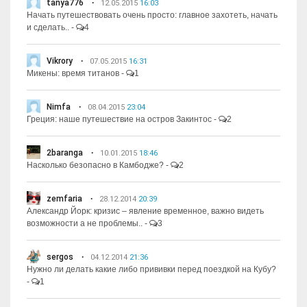
tanya776
12.05.2015
16:03
Начать путешествовать очень просто: главное захотеть, начать
и сделать..
-
4
Vikrory
07.05.2015
16:31
Микены: время титанов
-
1
Nimfa
08.04.2015
23:04
Греция: наше путешествие на остров Закинтос
-
2
2baranga
10.01.2015
18:46
Насколько безопасно в Камбодже?
-
2
zemfaria
28.12.2014
20:39
Александр Йорк: кризис – явление временное, важно видеть
возможности а не проблемы..
-
3
sergos
04.12.2014
21:36
Нужно ли делать какие либо прививки перед поездкой на Кубу?
-
1