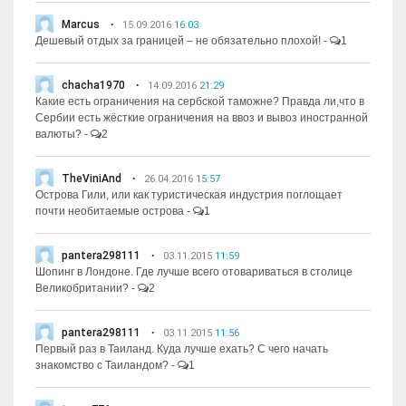
Marcus
15.09.2016
16:03
Дешевый отдых за границей – не обязательно плохой!
-
1
chacha1970
14.09.2016
21:29
Какие есть ограничения на сербской таможне? Правда ли,что в
Сербии есть жёсткие ограничения на ввоз и вывоз иностранной
валюты?
-
2
TheViniAnd
26.04.2016
15:57
Острова Гили, или как туристическая индустрия поглощает
почти необитаемые острова
-
1
pantera298111
03.11.2015
11:59
Шопинг в Лондоне. Где лучше всего отовариваться в столице
Великобритании?
-
2
pantera298111
03.11.2015
11:56
Первый раз в Таиланд. Куда лучше ехать? С чего начать
знакомство с Таиландом?
-
1