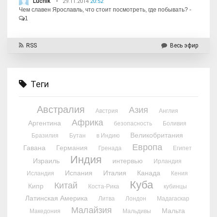
Luchik
29.11.2014
20:52
Чем славен Ярославль, что стоит посмотреть, где побывать?
-
1
RSS
Весь эфир
Теги
Австралия
Азия
Австрия
Англия
Африка
Аргентина
безопасность
Боливия
Великобритания
Бразилия
Бутан
в Индию
Европа
Гавана
Германия
Гренада
Египет
Индия
Израиль
интервью
Ирландия
Испания
Италия
Канада
Исландия
Кения
Куба
Китай
Кипр
Коста-Рика
кубинцы
Латинская Америка
Литва
Лондон
Мадагаскар
Малайзия
Мальта
Македония
Мальдивы