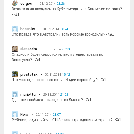
sergos
04.12.2014
21:26
Возможно ли находясь на Кубе съездить на Багамские острова?
-
1
botaniks
01.12.2014
14:24
Это правда, что в Австралии есть морские крокодилы?
-
1
alesandro
30.11.2014
20:28
Опасно ли будет самостоятельно путешествовать по
Венесуэле?
-
1
prostotak
30.11.2014
18:42
Что можно, а что нельзя есть в Индии европейцу?
-
1
mariotta
29.11.2014
21:23
Где стоит побывать, находясь во Львове?
-
1
Nora
29.11.2014
21:07
Ребёнок, родившийся в США станет гражданином страны?
-
1