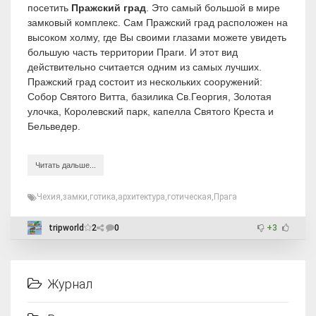
посетить
Пражский град
. Это самый большой в мире
замковый комплекс. Сам Пражский град расположен на
высоком холму, где Вы своими глазами можете увидеть
большую часть территории Праги. И этот вид
действительно считается одним из самых лучших.
Пражский град состоит из нескольких сооружений:
Собор Святого Витта, базилика Св.Георгия, Золотая
улочка, Королевский парк, капелла Святого Креста и
Бельведер.
Читать дальше...
Чехия
,
замки
,
готика
,
архитектура
,
готическая
,
Прага
tripworld
2
0
+3
Журнал