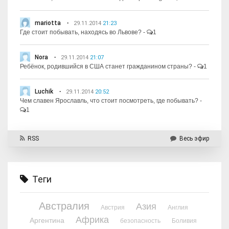
mariotta
29.11.2014
21:23
Где стоит побывать, находясь во Львове?
-
1
Nora
29.11.2014
21:07
Ребёнок, родившийся в США станет гражданином страны?
-
1
Luchik
29.11.2014
20:52
Чем славен Ярославль, что стоит посмотреть, где побывать?
-
1
RSS
Весь эфир
Теги
Австралия
Азия
Австрия
Англия
Африка
Аргентина
безопасность
Боливия