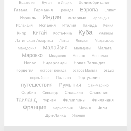
Великобритания
Бразилия
Бутан
в Индию
Европа
Гавана
Германия
Гренада
Египет
Индия
Израиль
интервью
Ирландия
Испания
Италия
Канада
Исландия
Кения
Куба
Китай
Кипр
Коста-Рика
кубинцы
Латинская Америка
Литва
Лондон
Мадагаскар
Малайзия
Мальта
Македония
Мальдивы
Марокко
Молдавия
Монако
Монголия
Непал
Нидерланды
Новая Зеландия
Норвегия
остров Гренада
остров Мальта
отдых
Польша
Португалия
первый раз
путешествия
Румыния
Сан-Марино
Сербия
Словакия
Словения
Сингапур
Таиланд
туризм
Филиппины
Финляндия
Франция
Чехия
Чили
Черногория
Шри-Ланка
Япония