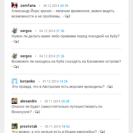
zemfaria
28.12.2014
20:39
Александр Йорк: кризис – явление временное, важно видеть
возможности а не проблемы..
-
3
sergos
04.12.2014
21:36
Нужно ли делать какие либо прививки перед поездкой на Кубу?
-
1
sergos
04.12.2014
21:26
Возможно ли находясь на Кубе съездить на Багамские острова?
-
1
botaniks
01.12.2014
14:24
Это правда, что в Австралии есть морские крокодилы?
-
1
alesandro
30.11.2014
20:28
Опасно ли будет самостоятельно путешествовать по
Венесуэле?
-
1
prostotak
30.11.2014
18:42
Что можно, а что нельзя есть в Индии европейцу?
-
1