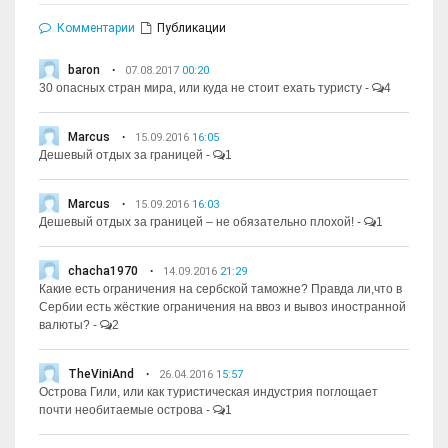
Комментарии
Публикации
baron
07.08.2017
00:20
30 опасных стран мира, или куда не стоит ехать туристу
-
4
Marcus
15.09.2016
16:05
Дешевый отдых за границей
-
1
Marcus
15.09.2016
16:03
Дешевый отдых за границей – не обязательно плохой!
-
1
chacha1970
14.09.2016
21:29
Какие есть ограничения на сербской таможне? Правда ли,что в
Сербии есть жёсткие ограничения на ввоз и вывоз иностранной
валюты?
-
2
TheViniAnd
26.04.2016
15:57
Острова Гили, или как туристическая индустрия поглощает
почти необитаемые острова
-
1