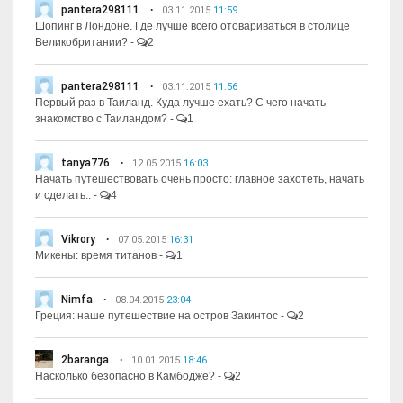
pantera298111
03.11.2015
11:59
Шопинг в Лондоне. Где лучше всего отовариваться в столице
Великобритании?
-
2
pantera298111
03.11.2015
11:56
Первый раз в Таиланд. Куда лучше ехать? С чего начать
знакомство с Таиландом?
-
1
tanya776
12.05.2015
16:03
Начать путешествовать очень просто: главное захотеть, начать
и сделать..
-
4
Vikrory
07.05.2015
16:31
Микены: время титанов
-
1
Nimfa
08.04.2015
23:04
Греция: наше путешествие на остров Закинтос
-
2
2baranga
10.01.2015
18:46
Насколько безопасно в Камбодже?
-
2