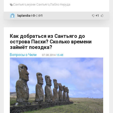
Сантьяго
,
музеи Сантьяго
,
Пабло Неруда
laplandia
0
1
+1
Как добраться из Сантьяго до
острова Пасхи? Сколько времени
займёт поездка?
Вопросы о Чили
07.08.2014
15:48