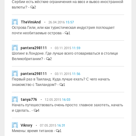
Сербии есть жёсткие ограничения на ввоз и вывоз иностранной
валюты?
-
2
TheViniAnd
26.04.2016
15:57
Острова Гили, или как туристическая индустрия поглощает
почти необитаемые острова
-
1
pantera298111
03.11.2015
11:59
Шопинг в Лондоне. Где лучше всего отовариваться в столице
Великобритании?
-
2
pantera298111
03.11.2015
11:56
Первый раз в Таиланд. Куда лучше ехать? С чего начать
знакомство с Таиландом?
-
1
tanya776
12.05.2015
16:03
Начать путешествовать очень просто: главное захотеть, начать
и сделать..
-
4
Vikrory
07.05.2015
16:31
Микены: время титанов
-
1