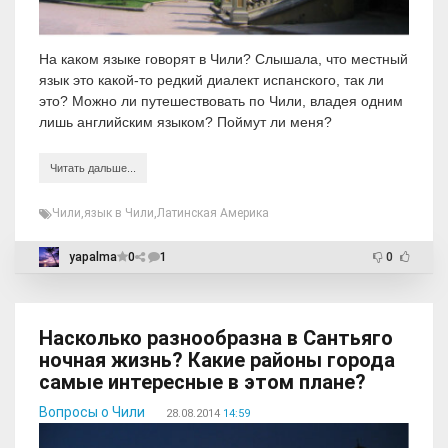
На каком языке говорят в Чили? Слышала, что местный
язык это какой-то редкий диалект испанского, так ли
это? Можно ли путешествовать по Чили, владея одним
лишь английским языком? Поймут ли меня?
Читать дальше...
Чили
,
язык в Чили
,
Латинская Америка
yapalma
0
1
0
Насколько разнообразна в Сантьяго
ночная жизнь? Какие районы города
самые интересные в этом плане?
Вопросы о Чили
28.08.2014
14:59