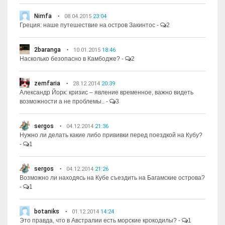
Nimfa
08.04.2015
23:04
Греция: наше путешествие на остров Закинтос
-
2
2baranga
10.01.2015
18:46
Насколько безопасно в Камбодже?
-
2
zemfaria
28.12.2014
20:39
Александр Йорк: кризис – явление временное, важно видеть
возможности а не проблемы..
-
3
sergos
04.12.2014
21:36
Нужно ли делать какие либо прививки перед поездкой на Кубу?
-
1
sergos
04.12.2014
21:26
Возможно ли находясь на Кубе съездить на Багамские острова?
-
1
botaniks
01.12.2014
14:24
Это правда, что в Австралии есть морские крокодилы?
-
1