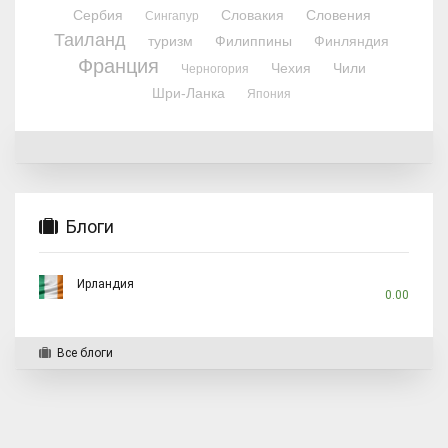
Сербия
Словакия
Словения
Сингапур
Таиланд
туризм
Филиппины
Финляндия
Франция
Чехия
Чили
Черногория
Шри-Ланка
Япония
Блоги
Ирландия
0.00
Все блоги