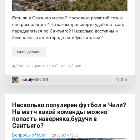
Есть ли в Сантьяго метро? Насколько развитой сетью
оно располагает? На каком транспорте удобнее всего
передвигаться по Сантьяго? Насколько доступны и
безопасны в этом городе автобусы и такси?
Читать дальше...
Сантьяго
,
транспорт в Сантьяго
,
Чили
nataly
0
1
0
Насколько популярен футбол в Чили?
На матч какой команды можно
попасть наверняка,будучи в
Сантьяго?
Вопросы о Чили
28.08.2014
15:33