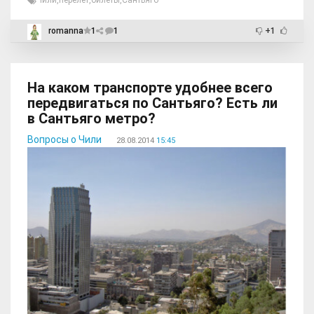
Чили
,
перелёт
,
билеты
,
Сантьяго
romanna
1
1
+1
На каком транспорте удобнее всего
передвигаться по Сантьяго? Есть ли
в Сантьяго метро?
Вопросы о Чили
28.08.2014
15:45