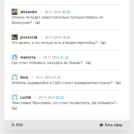
alesandro
30.11.2014
20:28
Опасно ли будет самостоятельно путешествовать по
Венесуэле?
-
1
prostotak
30.11.2014
18:42
Что можно, а что нельзя есть в Индии европейцу?
-
1
mariotta
29.11.2014
21:23
Где стоит побывать, находясь во Львове?
-
1
Nora
29.11.2014
21:07
Ребёнок, родившийся в США станет гражданином страны?
-
1
Luchik
29.11.2014
20:52
Чем славен Ярославль, что стоит посмотреть, где побывать?
-
1
RSS
Весь эфир