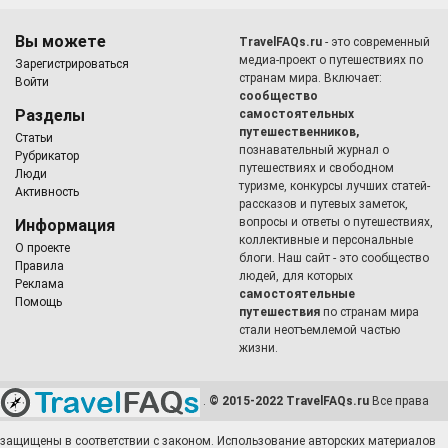
Вы можете
TravelFAQs.ru
- это современный
медиа-проект о путешествиях по
Зарегистрироваться
странам мира. Включает:
Войти
сообщество
Разделы
самостоятельных
путешественников,
Статьи
познавательный журнал о
Рубрикатор
путешествиях и свободном
Люди
туризме, конкурсы лучших статей-
Активность
рассказов и путевых заметок,
вопросы и ответы о путешествиях,
Информация
коллективные и персональные
О проекте
блоги. Наш сайт - это сообщество
Правила
людей, для которых
Реклама
самостоятельные
Помощь
путешествия
по странам мира
стали неотъемлемой частью
жизни.
.
© 2015-2022 TravelFAQs.ru
Все права
защищены в соответствии с законом. Использование авторских материалов