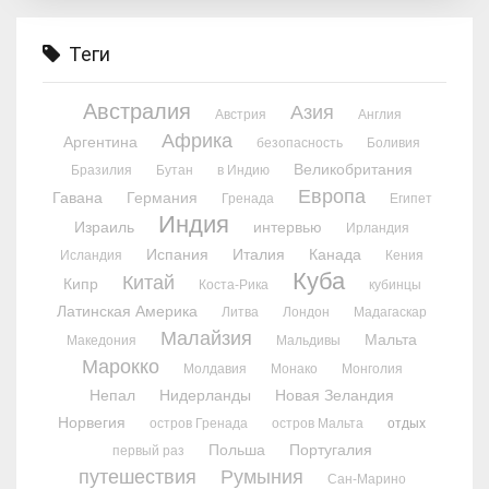
Теги
Австралия
Азия
Австрия
Англия
Африка
Аргентина
безопасность
Боливия
Великобритания
Бразилия
Бутан
в Индию
Европа
Гавана
Германия
Гренада
Египет
Индия
Израиль
интервью
Ирландия
Испания
Италия
Канада
Исландия
Кения
Куба
Китай
Кипр
Коста-Рика
кубинцы
Латинская Америка
Литва
Лондон
Мадагаскар
Малайзия
Мальта
Македония
Мальдивы
Марокко
Молдавия
Монако
Монголия
Непал
Нидерланды
Новая Зеландия
Норвегия
остров Гренада
остров Мальта
отдых
Польша
Португалия
первый раз
путешествия
Румыния
Сан-Марино