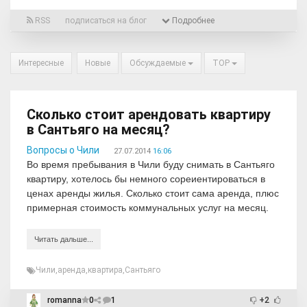
RSS
подписаться на блог
Подробнее
Интересные
Новые
Обсуждаемые
TOP
Сколько стоит арендовать квартиру
в Сантьяго на месяц?
Вопросы о Чили
27.07.2014
16:06
Во время пребывания в Чили буду снимать в Сантьяго
квартиру, хотелось бы немного сореиентироваться в
ценах аренды жилья. Сколько стоит сама аренда, плюс
примерная стоимость коммунальных услуг на месяц.
Читать дальше...
Чили
,
аренда
,
квартира
,
Сантьяго
romanna
0
1
+2