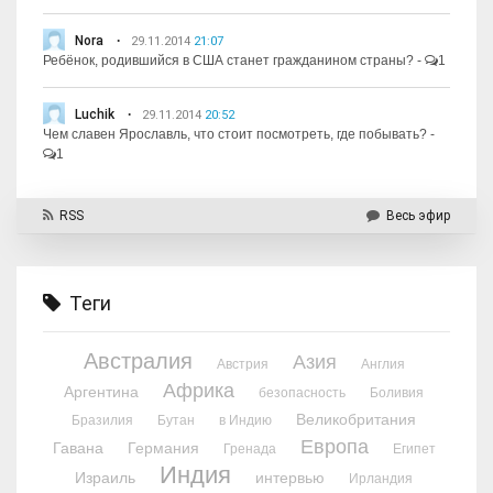
Nora
29.11.2014
21:07
Ребёнок, родившийся в США станет гражданином страны?
-
1
Luchik
29.11.2014
20:52
Чем славен Ярославль, что стоит посмотреть, где побывать?
-
1
RSS
Весь эфир
Теги
Австралия
Азия
Австрия
Англия
Африка
Аргентина
безопасность
Боливия
Великобритания
Бразилия
Бутан
в Индию
Европа
Гавана
Германия
Гренада
Египет
Индия
Израиль
интервью
Ирландия