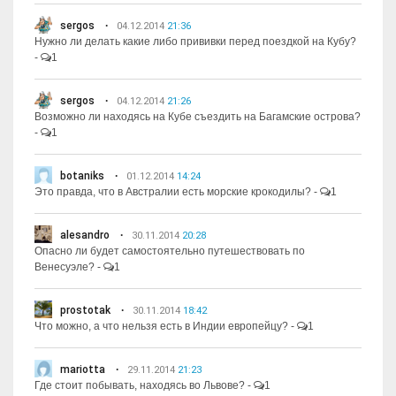
sergos
04.12.2014
21:36
Нужно ли делать какие либо прививки перед поездкой на Кубу?
-
1
sergos
04.12.2014
21:26
Возможно ли находясь на Кубе съездить на Багамские острова?
-
1
botaniks
01.12.2014
14:24
Это правда, что в Австралии есть морские крокодилы?
-
1
alesandro
30.11.2014
20:28
Опасно ли будет самостоятельно путешествовать по
Венесуэле?
-
1
prostotak
30.11.2014
18:42
Что можно, а что нельзя есть в Индии европейцу?
-
1
mariotta
29.11.2014
21:23
Где стоит побывать, находясь во Львове?
-
1