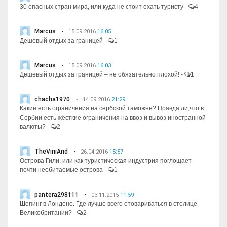
30 опасных стран мира, или куда не стоит ехать туристу
-
4
Marcus
15.09.2016
16:05
Дешевый отдых за границей
-
1
Marcus
15.09.2016
16:03
Дешевый отдых за границей – не обязательно плохой!
-
1
chacha1970
14.09.2016
21:29
Какие есть ограничения на сербской таможне? Правда ли,что в
Сербии есть жёсткие ограничения на ввоз и вывоз иностранной
валюты?
-
2
TheViniAnd
26.04.2016
15:57
Острова Гили, или как туристическая индустрия поглощает
почти необитаемые острова
-
1
pantera298111
03.11.2015
11:59
Шопинг в Лондоне. Где лучше всего отовариваться в столице
Великобритании?
-
2