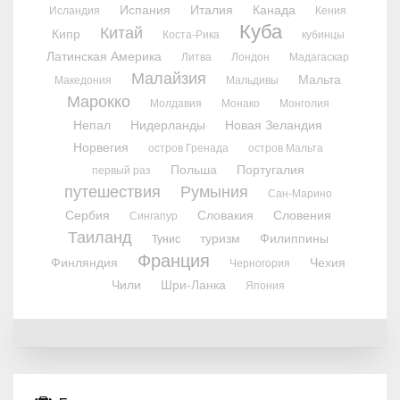
Испания
Италия
Канада
Исландия
Кения
Куба
Китай
Кипр
Коста-Рика
кубинцы
Латинская Америка
Литва
Лондон
Мадагаскар
Малайзия
Мальта
Македония
Мальдивы
Марокко
Молдавия
Монако
Монголия
Непал
Нидерланды
Новая Зеландия
Норвегия
остров Гренада
остров Мальта
Польша
Португалия
первый раз
путешествия
Румыния
Сан-Марино
Сербия
Словакия
Словения
Сингапур
Таиланд
туризм
Филиппины
Тунис
Франция
Финляндия
Чехия
Черногория
Чили
Шри-Ланка
Япония