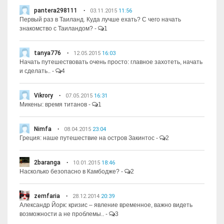
pantera298111
03.11.2015
11:56
Первый раз в Таиланд. Куда лучше ехать? С чего начать
знакомство с Таиландом?
-
1
tanya776
12.05.2015
16:03
Начать путешествовать очень просто: главное захотеть, начать
и сделать..
-
4
Vikrory
07.05.2015
16:31
Микены: время титанов
-
1
Nimfa
08.04.2015
23:04
Греция: наше путешествие на остров Закинтос
-
2
2baranga
10.01.2015
18:46
Насколько безопасно в Камбодже?
-
2
zemfaria
28.12.2014
20:39
Александр Йорк: кризис – явление временное, важно видеть
возможности а не проблемы..
-
3