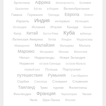
Африка
Аргентина
безопасность
Боливия
Великобритания
Бразилия
Бутан
в Индию
Европа
Гавана
Германия
Гренада
Египет
Индия
Израиль
интервью
Ирландия
Испания
Италия
Канада
Исландия
Кения
Куба
Китай
Кипр
Коста-Рика
кубинцы
Латинская Америка
Литва
Лондон
Мадагаскар
Малайзия
Мальта
Македония
Мальдивы
Марокко
Молдавия
Монако
Монголия
Непал
Нидерланды
Новая Зеландия
Норвегия
остров Гренада
остров Мальта
Польша
Португалия
первый раз
путешествия
Румыния
Сан-Марино
Сербия
Словакия
Словения
Сингапур
Таиланд
туризм
Филиппины
Тунис
Франция
Финляндия
Чехия
Черногория
Чили
Шри-Ланка
Япония