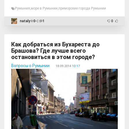
Румыния
,
море в Румынии
,
приморские города Румынии
nataly
0
1
0
Как добраться из Бухареста до
Брашова? Где лучше всего
остановиться в этом городе?
Вопросы о Румынии
18.09.2014
10:17