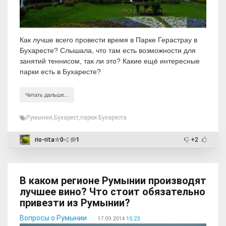
Как лучше всего провести время в Парке Герастрау в
Бухаресте? Слышала, что там есть возможности для
занятий теннисом, так ли это? Какие ещё интересные
парки есть в Бухаресте?
Читать дальше...
Румыния
,
Бухарест
,
парки Бухареста
rio-rita
0
1
+2
В каком регионе Румынии производят
лучшее вино? Что стоит обязательно
привезти из Румынии?
Вопросы о Румынии
17.09.2014
15:23