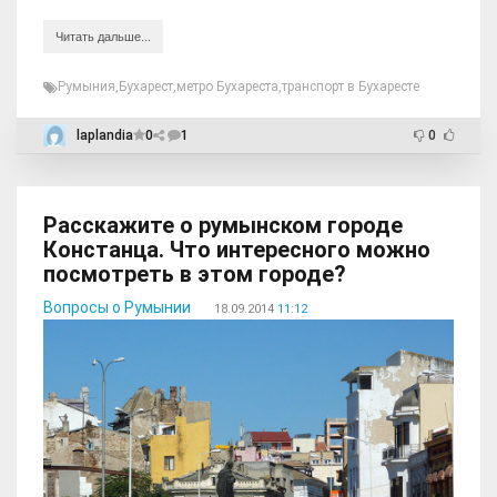
Читать дальше...
Румыния
,
Бухарест
,
метро Бухареста
,
транспорт в Бухаресте
laplandia
0
1
0
Расскажите о румынском городе
Констанца. Что интересного можно
посмотреть в этом городе?
Вопросы о Румынии
18.09.2014
11:12