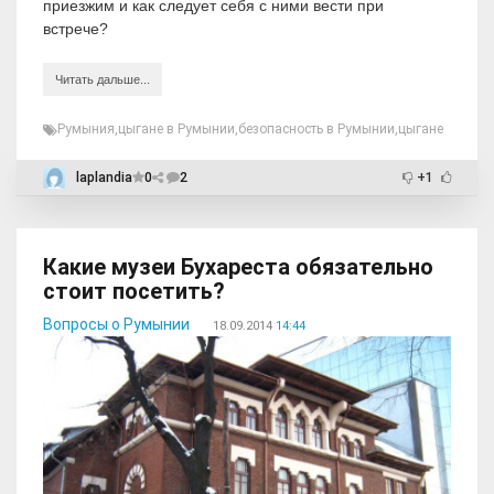
приезжим и как следует себя с ними вести при
встрече?
Читать дальше...
Румыния
,
цыгане в Румынии
,
безопасность в Румынии
,
цыгане
laplandia
0
2
+1
Какие музеи Бухареста обязательно
стоит посетить?
Вопросы о Румынии
18.09.2014
14:44