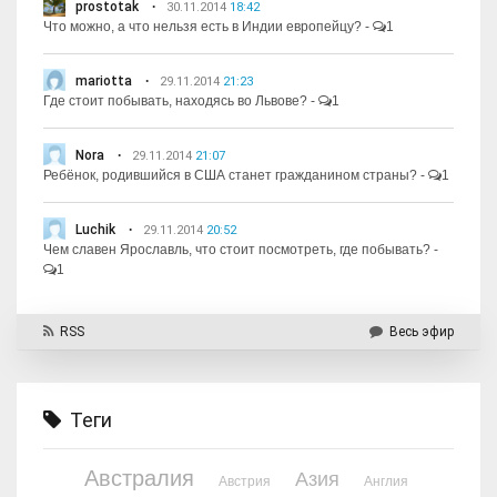
prostotak
30.11.2014
18:42
Что можно, а что нельзя есть в Индии европейцу?
-
1
mariotta
29.11.2014
21:23
Где стоит побывать, находясь во Львове?
-
1
Nora
29.11.2014
21:07
Ребёнок, родившийся в США станет гражданином страны?
-
1
Luchik
29.11.2014
20:52
Чем славен Ярославль, что стоит посмотреть, где побывать?
-
1
RSS
Весь эфир
Теги
Австралия
Азия
Австрия
Англия