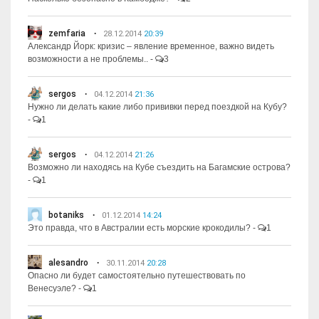
zemfaria
28.12.2014
20:39
Александр Йорк: кризис – явление временное, важно видеть
возможности а не проблемы..
-
3
sergos
04.12.2014
21:36
Нужно ли делать какие либо прививки перед поездкой на Кубу?
-
1
sergos
04.12.2014
21:26
Возможно ли находясь на Кубе съездить на Багамские острова?
-
1
botaniks
01.12.2014
14:24
Это правда, что в Австралии есть морские крокодилы?
-
1
alesandro
30.11.2014
20:28
Опасно ли будет самостоятельно путешествовать по
Венесуэле?
-
1