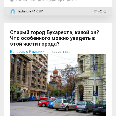
Румыния
,
вино Румынии
,
сувениры Румынии
laplandia
1
1
+2
Старый город Бухареста, какой он?
Что особенного можно увидеть в
этой части города?
Вопросы о Румынии
18.09.2014
15:01