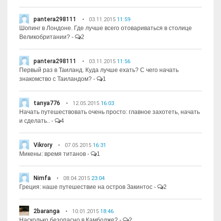
pantera298111
03.11.2015
11:59
Шопинг в Лондоне. Где лучше всего отовариваться в столице
Великобритании?
-
2
pantera298111
03.11.2015
11:56
Первый раз в Таиланд. Куда лучше ехать? С чего начать
знакомство с Таиландом?
-
1
tanya776
12.05.2015
16:03
Начать путешествовать очень просто: главное захотеть, начать
и сделать..
-
4
Vikrory
07.05.2015
16:31
Микены: время титанов
-
1
Nimfa
08.04.2015
23:04
Греция: наше путешествие на остров Закинтос
-
2
2baranga
10.01.2015
18:46
Насколько безопасно в Камбодже?
-
2