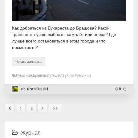
Как добраться из Бухареста до Брашова? Какой
транспорт лучше выбрать: самолёт или поезд? Где
лучше всего остановиться в этом городе и что
посмотреть?
Читать дальше...
Румыния
,
Брашов
,
путешествуя по Румынии
rio-rita
0
1
0
1
2
Журнал