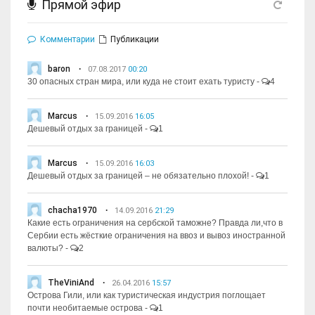
Прямой эфир
Комментарии
Публикации
baron
07.08.2017
00:20
30 опасных стран мира, или куда не стоит ехать туристу
-
4
Marcus
15.09.2016
16:05
Дешевый отдых за границей
-
1
Marcus
15.09.2016
16:03
Дешевый отдых за границей – не обязательно плохой!
-
1
chacha1970
14.09.2016
21:29
Какие есть ограничения на сербской таможне? Правда ли,что в
Сербии есть жёсткие ограничения на ввоз и вывоз иностранной
валюты?
-
2
TheViniAnd
26.04.2016
15:57
Острова Гили, или как туристическая индустрия поглощает
почти необитаемые острова
-
1