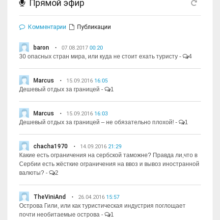
Прямой эфир
Комментарии
Публикации
baron
07.08.2017
00:20
30 опасных стран мира, или куда не стоит ехать туристу
-
4
Marcus
15.09.2016
16:05
Дешевый отдых за границей
-
1
Marcus
15.09.2016
16:03
Дешевый отдых за границей – не обязательно плохой!
-
1
chacha1970
14.09.2016
21:29
Какие есть ограничения на сербской таможне? Правда ли,что в
Сербии есть жёсткие ограничения на ввоз и вывоз иностранной
валюты?
-
2
TheViniAnd
26.04.2016
15:57
Острова Гили, или как туристическая индустрия поглощает
почти необитаемые острова
-
1