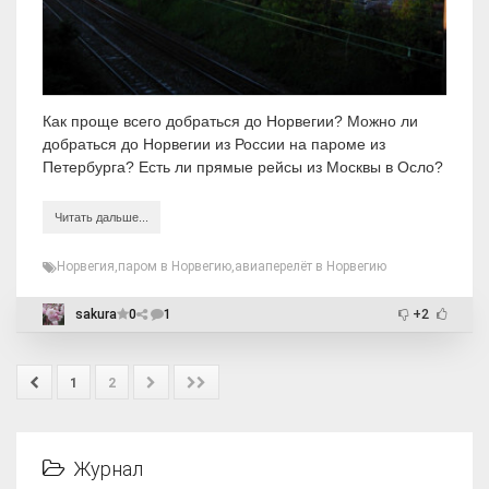
Как проще всего добраться до Норвегии? Можно ли
добраться до Норвегии из России на пароме из
Петербурга? Есть ли прямые рейсы из Москвы в Осло?
Читать дальше...
Норвегия
,
паром в Норвегию
,
авиаперелёт в Норвегию
sakura
0
1
+2
1
2
Журнал