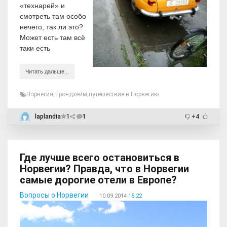
«технарей» и
смотреть там особо
нечего, так ли это?
Может есть там всё
таки есть
Читать дальше...
Норвегия
,
Трондхейм
,
путешествие в Норвегию
laplandia
1
1
+4
Где лучше всего остановиться в
Норвегии? Правда, что в Норвегии
самые дорогие отели в Европе?
Вопросы о Норвегии
10.09.2014
15:22