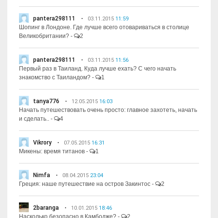
pantera298111
03.11.2015
11:59
Шопинг в Лондоне. Где лучше всего отовариваться в столице
Великобритании?
-
2
pantera298111
03.11.2015
11:56
Первый раз в Таиланд. Куда лучше ехать? С чего начать
знакомство с Таиландом?
-
1
tanya776
12.05.2015
16:03
Начать путешествовать очень просто: главное захотеть, начать
и сделать..
-
4
Vikrory
07.05.2015
16:31
Микены: время титанов
-
1
Nimfa
08.04.2015
23:04
Греция: наше путешествие на остров Закинтос
-
2
2baranga
10.01.2015
18:46
Насколько безопасно в Камбодже?
-
2