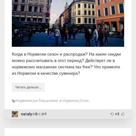
Когда в Норвегии сезон и распродаж? На какие скидки
можно рассчитывать в этот период? Действует ли в
норвежских магазинах система tax free? Что привезти
из Норвегии в качестве сувенира?
Читать дальше...
Норвегия
,
tax free
,
шопинг в Норвегии
,
Осло
nataly
0
1
+3