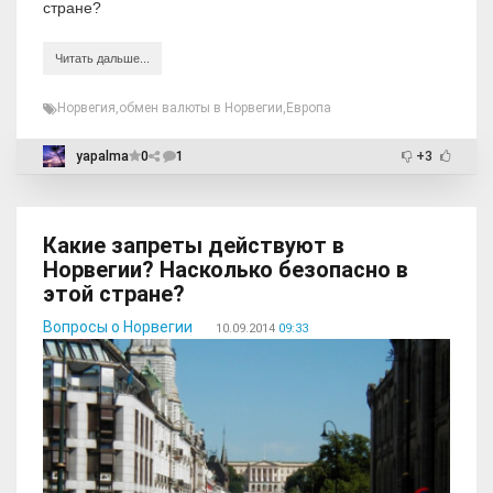
стране?
Читать дальше...
Норвегия
,
обмен валюты в Норвегии
,
Европа
yapalma
0
1
+3
Какие запреты действуют в
Норвегии? Насколько безопасно в
этой стране?
Вопросы о Норвегии
10.09.2014
09:33