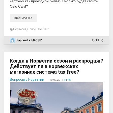
карточку как проездной билет? Сколько будет стоить
Oslo Card?
Читать дальше...
Норвегия
,
Осло
,
Oslo Card
laplandia
0
1
+3
Когда в Норвегии сезон и распродаж?
Действует ли в норвежских
магазинах система tax free?
Вопросы о Норвегии
10.09.2014
14:45