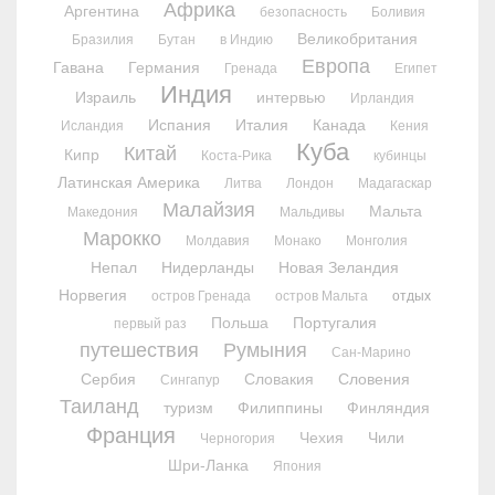
Африка
Аргентина
безопасность
Боливия
Великобритания
Бразилия
Бутан
в Индию
Европа
Гавана
Германия
Гренада
Египет
Индия
Израиль
интервью
Ирландия
Испания
Италия
Канада
Исландия
Кения
Куба
Китай
Кипр
Коста-Рика
кубинцы
Латинская Америка
Литва
Лондон
Мадагаскар
Малайзия
Мальта
Македония
Мальдивы
Марокко
Молдавия
Монако
Монголия
Непал
Нидерланды
Новая Зеландия
Норвегия
остров Гренада
остров Мальта
отдых
Польша
Португалия
первый раз
путешествия
Румыния
Сан-Марино
Сербия
Словакия
Словения
Сингапур
Таиланд
туризм
Филиппины
Финляндия
Франция
Чехия
Чили
Черногория
Шри-Ланка
Япония