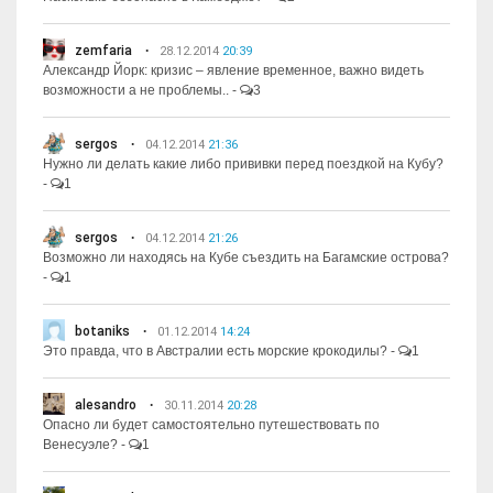
zemfaria
28.12.2014
20:39
Александр Йорк: кризис – явление временное, важно видеть
возможности а не проблемы..
-
3
sergos
04.12.2014
21:36
Нужно ли делать какие либо прививки перед поездкой на Кубу?
-
1
sergos
04.12.2014
21:26
Возможно ли находясь на Кубе съездить на Багамские острова?
-
1
botaniks
01.12.2014
14:24
Это правда, что в Австралии есть морские крокодилы?
-
1
alesandro
30.11.2014
20:28
Опасно ли будет самостоятельно путешествовать по
Венесуэле?
-
1