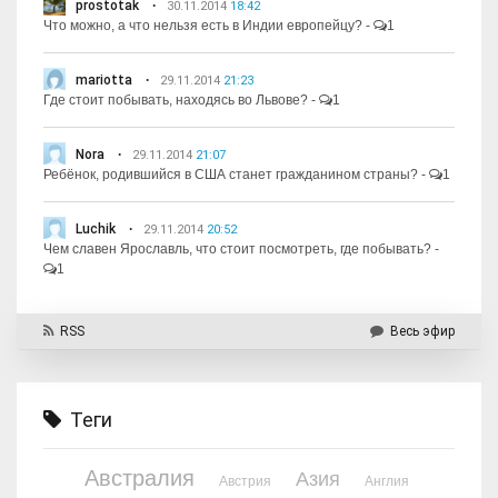
prostotak
30.11.2014
18:42
Что можно, а что нельзя есть в Индии европейцу?
-
1
mariotta
29.11.2014
21:23
Где стоит побывать, находясь во Львове?
-
1
Nora
29.11.2014
21:07
Ребёнок, родившийся в США станет гражданином страны?
-
1
Luchik
29.11.2014
20:52
Чем славен Ярославль, что стоит посмотреть, где побывать?
-
1
RSS
Весь эфир
Теги
Австралия
Азия
Австрия
Англия