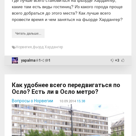
Где лучше всего становиться на фьорде Хардангер,
какие там есть виды гостиниц? Из какого города проще
всего добраться до этого места? Как лучше всего
провести время и чем заняться на фьорде Хардангер?
Читать дальше...
Норвегия
,
фьорд Хардангер
yapalma
1
1
+3
Как удобнее всего передвигаться по
Осло? Есть ли в Осло метро?
Вопросы о Норвегии
10.09.2014
15:38