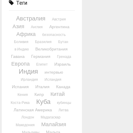
Теги
Австралия
Австрия
Азия
Аргентина
Англия
Африка
безопасность
Боливия
Бразилия
Бутан
Великобритания
в Индию
Гавана
Германия
Гренада
Европа
Израиль
Египет
Индия
интервью
Ирландия
Исландия
Испания
Италия
Канада
Китай
Кипр
Кения
Куба
Коста-Рика
кубинцы
Латинская Америка
Литва
Лондон
Мадагаскар
Малайзия
Македония
Мальта
Мальдивы