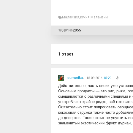
Малайзия
,
кухня Малайзии
0
1
2055
1
ответ
sumerika
15.09.2014
15:20
Действительно, часть своих уже устоявш
Основные продукты — это рис, рыба, гов
смешиваются с различными специями и 
употребляют крайне редко, всё готовитс
Обязательно стоит попробовать овощное 
кокосовая стружка также часто добавля
до десертов. Также стоит не упустить 
знаменитый экзотический фрукт дуриан,