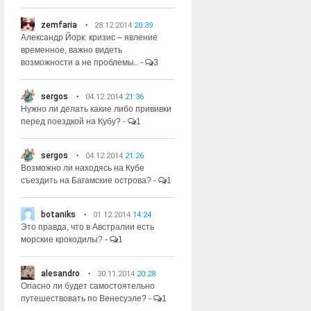
zemfaria
28.12.2014
20:39
Александр Йорк: кризис – явление
временное, важно видеть
возможности а не проблемы..
-
3
sergos
04.12.2014
21:36
Нужно ли делать какие либо прививки
перед поездкой на Кубу?
-
1
sergos
04.12.2014
21:26
Возможно ли находясь на Кубе
съездить на Багамские острова?
-
1
botaniks
01.12.2014
14:24
Это правда, что в Австралии есть
морские крокодилы?
-
1
alesandro
30.11.2014
20:28
Опасно ли будет самостоятельно
путешествовать по Венесуэле?
-
1