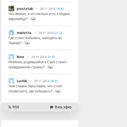
prostotak
30.11.2014
18:42
Что можно, а что нельзя есть в Индии
европейцу?
-
1
mariotta
29.11.2014
21:23
Где стоит побывать, находясь во
Львове?
-
1
Nora
29.11.2014
21:07
Ребёнок, родившийся в США станет
гражданином страны?
-
1
Luchik
29.11.2014
20:52
Чем славен Ярославль, что стоит
посмотреть, где побывать?
-
1
RSS
Весь эфир