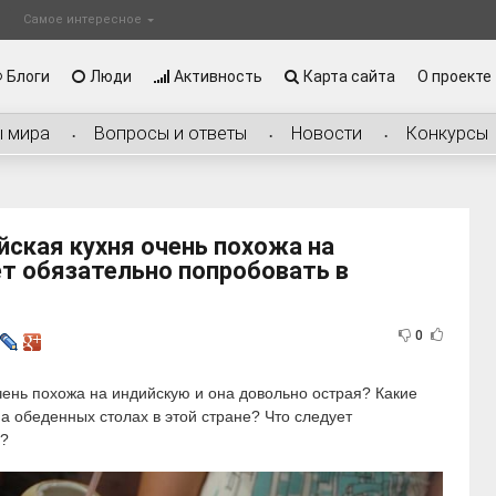
Самое интересное
Блоги
Люди
Активность
Карта сайта
О проекте
ы мира
Вопросы и ответы
Новости
Конкурсы
йская кухня очень похожа на
т обязательно попробовать в
0
чень похожа на индийскую и она довольно острая? Какие
а обеденных столах в этой стране? Что следует
и?