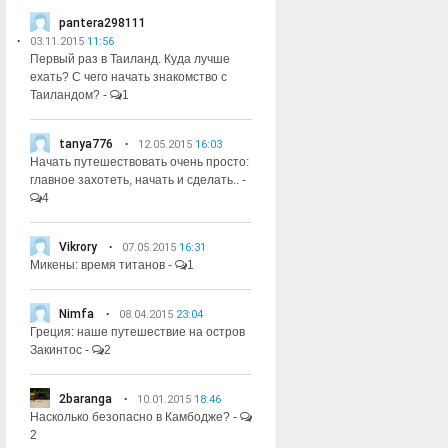
pantera298111
03.11.2015
11:56
Первый раз в Таиланд. Куда лучше
ехать? С чего начать знакомство с
Таиландом?
-
1
tanya776
12.05.2015
16:03
Начать путешествовать очень просто:
главное захотеть, начать и сделать..
-
4
Vikrory
07.05.2015
16:31
Микены: время титанов
-
1
Nimfa
08.04.2015
23:04
Греция: наше путешествие на остров
Закинтос
-
2
2baranga
10.01.2015
18:46
Насколько безопасно в Камбодже?
-
2