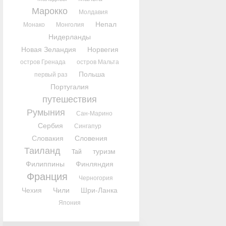
Марокко
Молдавия
Непал
Монако
Монголия
Нидерланды
Новая Зеландия
Норвегия
остров Гренада
остров Мальта
Польша
первый раз
Португалия
путешествия
Румыния
Сан-Марино
Сербия
Сингапур
Словакия
Словения
Таиланд
туризм
Тай
Филиппины
Финляндия
Франция
Черногория
Чехия
Чили
Шри-Ланка
Япония