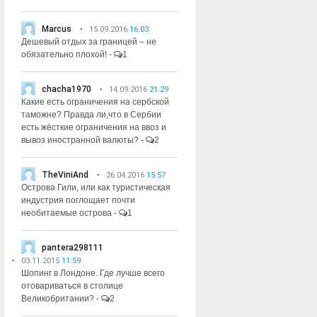
Marcus
15.09.2016
16:03
Дешевый отдых за границей – не
обязательно плохой!
-
1
chacha1970
14.09.2016
21:29
Какие есть ограничения на сербской
таможне? Правда ли,что в Сербии
есть жёсткие ограничения на ввоз и
вывоз иностранной валюты?
-
2
TheViniAnd
26.04.2016
15:57
Острова Гили, или как туристическая
индустрия поглощает почти
необитаемые острова
-
1
pantera298111
03.11.2015
11:59
Шопинг в Лондоне. Где лучше всего
отовариваться в столице
Великобритании?
-
2