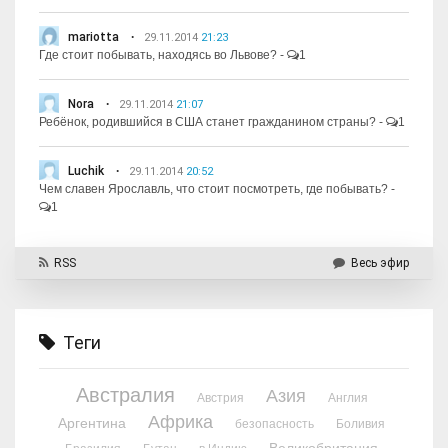
mariotta
29.11.2014
21:23
Где стоит побывать, находясь во Львове?
-
1
Nora
29.11.2014
21:07
Ребёнок, родившийся в США станет гражданином страны?
-
1
Luchik
29.11.2014
20:52
Чем славен Ярославль, что стоит посмотреть, где побывать?
-
1
RSS
Весь эфир
Теги
Австралия
Азия
Австрия
Англия
Африка
Аргентина
безопасность
Боливия