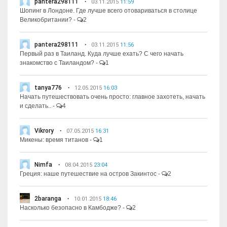
pantera298111
03.11.2015
11:59
Шопинг в Лондоне. Где лучше всего отовариваться в столице
Великобритании?
-
2
pantera298111
03.11.2015
11:56
Первый раз в Таиланд. Куда лучше ехать? С чего начать
знакомство с Таиландом?
-
1
tanya776
12.05.2015
16:03
Начать путешествовать очень просто: главное захотеть, начать
и сделать..
-
4
Vikrory
07.05.2015
16:31
Микены: время титанов
-
1
Nimfa
08.04.2015
23:04
Греция: наше путешествие на остров Закинтос
-
2
2baranga
10.01.2015
18:46
Насколько безопасно в Камбодже?
-
2