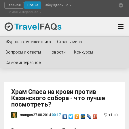
Главная
Новые
Обсуждаемые
Самое интересное
Журнал о путешествиях
Страны мира
Вопросы и ответы
Новости
Конкурсы
Самое интересное
Храм Спаса на крови против
Казанского собора - что лучше
посмотреть?
mangos
27.08.2014
00:17
+1