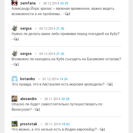
zemfaria
28.12.2014
20:39
Александр Йорк: кризис – явление временное, важно видеть
возможности а не проблемы..
-
3
sergos
04.12.2014
21:36
Нужно ли делать какие либо прививки перед поездкой на Кубу?
-
1
sergos
04.12.2014
21:26
Возможно ли находясь на Кубе съездить на Багамские острова?
-
1
botaniks
01.12.2014
14:24
Это правда, что в Австралии есть морские крокодилы?
-
1
alesandro
30.11.2014
20:28
Опасно ли будет самостоятельно путешествовать по
Венесуэле?
-
1
prostotak
30.11.2014
18:42
Что можно, а что нельзя есть в Индии европейцу?
-
1