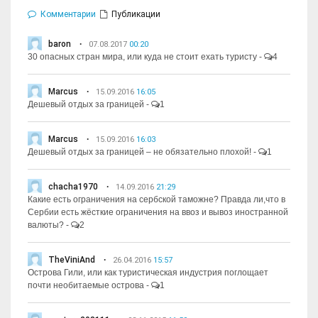
Комментарии
Публикации
baron
07.08.2017
00:20
30 опасных стран мира, или куда не стоит ехать туристу
-
4
Marcus
15.09.2016
16:05
Дешевый отдых за границей
-
1
Marcus
15.09.2016
16:03
Дешевый отдых за границей – не обязательно плохой!
-
1
chacha1970
14.09.2016
21:29
Какие есть ограничения на сербской таможне? Правда ли,что в
Сербии есть жёсткие ограничения на ввоз и вывоз иностранной
валюты?
-
2
TheViniAnd
26.04.2016
15:57
Острова Гили, или как туристическая индустрия поглощает
почти необитаемые острова
-
1