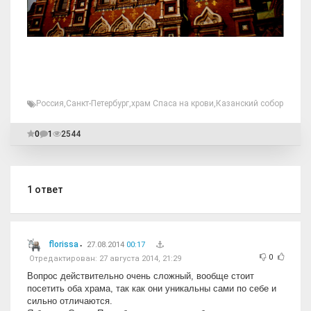
Россия
,
Санкт-Петербург
,
храм Спаса на крови
,
Казанский собор
0
1
2544
1
ответ
florissa
27.08.2014
00:17
0
Отредактирован:
27 августа 2014, 21:29
Вопрос действительно очень сложный, вообще стоит
посетить оба храма, так как они уникальны сами по себе и
сильно отличаются.