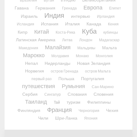
Великобритания
Бразилия
Бутан
в Индию
Европа
Гавана
Германия
Гренада
Египет
Индия
Израиль
интервью
Ирландия
Испания
Италия
Канада
Исландия
Кения
Куба
Китай
Кипр
Коста-Рика
кубинцы
Латинская Америка
Литва
Лондон
Мадагаскар
Малайзия
Мальта
Македония
Мальдивы
Марокко
Молдавия
Монако
Монголия
Непал
Нидерланды
Новая Зеландия
Норвегия
остров Гренада
остров Мальта
Польша
Португалия
первый раз
путешествия
Румыния
Сан-Марино
Сербия
Словакия
Словения
Сингапур
Таиланд
туризм
Филиппины
Тай
Франция
Финляндия
Чехия
Черногория
Чили
Шри-Ланка
Япония