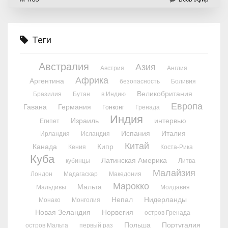
Теги
Австралия
Азия
Австрия
Англия
Африка
Аргентина
безопасность
Боливия
Великобритания
Бразилия
Бутан
в Индию
Европа
Гавана
Германия
Гонконг
Гренада
Индия
Израиль
интервью
Египет
Испания
Италия
Ирландия
Исландия
Китай
Канада
Кипр
Кения
Коста-Рика
Куба
Латинская Америка
кубинцы
Литва
Малайзия
Лондон
Мадагаскар
Македония
Марокко
Мальта
Мальдивы
Молдавия
Непал
Нидерланды
Монако
Монголия
Новая Зеландия
Норвегия
остров Гренада
Польша
Португалия
остров Мальта
первый раз