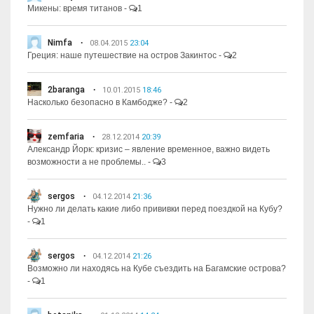
Микены: время титанов
-
1
Nimfa
08.04.2015
23:04
Греция: наше путешествие на остров Закинтос
-
2
2baranga
10.01.2015
18:46
Насколько безопасно в Камбодже?
-
2
zemfaria
28.12.2014
20:39
Александр Йорк: кризис – явление временное, важно видеть
возможности а не проблемы..
-
3
sergos
04.12.2014
21:36
Нужно ли делать какие либо прививки перед поездкой на Кубу?
-
1
sergos
04.12.2014
21:26
Возможно ли находясь на Кубе съездить на Багамские острова?
-
1