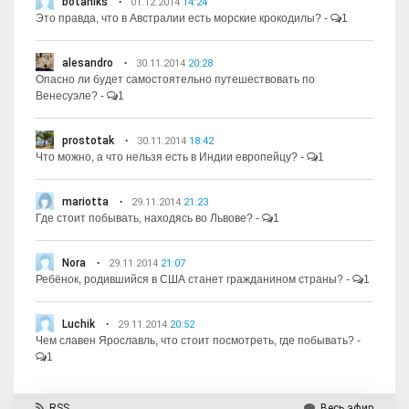
botaniks
01.12.2014
14:24
Это правда, что в Австралии есть морские крокодилы?
-
1
alesandro
30.11.2014
20:28
Опасно ли будет самостоятельно путешествовать по
Венесуэле?
-
1
prostotak
30.11.2014
18:42
Что можно, а что нельзя есть в Индии европейцу?
-
1
mariotta
29.11.2014
21:23
Где стоит побывать, находясь во Львове?
-
1
Nora
29.11.2014
21:07
Ребёнок, родившийся в США станет гражданином страны?
-
1
Luchik
29.11.2014
20:52
Чем славен Ярославль, что стоит посмотреть, где побывать?
-
1
RSS
Весь эфир