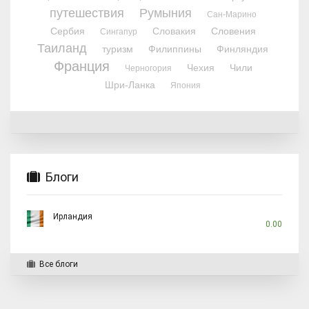
путешествия
Румыния
Сан-Марино
Сербия
Словакия
Словения
Сингапур
Таиланд
туризм
Филиппины
Финляндия
Франция
Чехия
Чили
Черногория
Шри-Ланка
Япония
Блоги
Ирландия
0.00
Все блоги