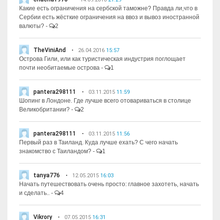
Какие есть ограничения на сербской таможне? Правда ли,что в
Сербии есть жёсткие ограничения на ввоз и вывоз иностранной
валюты?
-
2
TheViniAnd
26.04.2016
15:57
Острова Гили, или как туристическая индустрия поглощает
почти необитаемые острова
-
1
pantera298111
03.11.2015
11:59
Шопинг в Лондоне. Где лучше всего отовариваться в столице
Великобритании?
-
2
pantera298111
03.11.2015
11:56
Первый раз в Таиланд. Куда лучше ехать? С чего начать
знакомство с Таиландом?
-
1
tanya776
12.05.2015
16:03
Начать путешествовать очень просто: главное захотеть, начать
и сделать..
-
4
Vikrory
07.05.2015
16:31