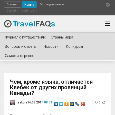
Главная
Новые
Обсуждаемые
Самое интересное
Журнал о путешествиях
Страны мира
Вопросы и ответы
Новости
Конкурсы
Самое интересное
Чем, кроме языка, отличается
Квебек от других провинций
Канады?
sakura
16.08.2014
08:53
0