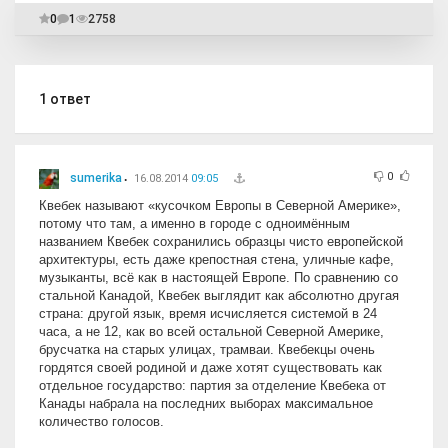
0
1
2758
1
ответ
0
sumerika
16.08.2014
09:05
Квебек называют «кусочком Европы в Северной Америке»,
потому что там, а именно в городе с одноимённым
названием Квебек сохранились образцы чисто европейской
архитектуры, есть даже крепостная стена, уличные кафе,
музыканты, всё как в настоящей Европе. По сравнению со
стальной Канадой, Квебек выглядит как абсолютно другая
страна: другой язык, время исчисляется системой в 24
часа, а не 12, как во всей остальной Северной Америке,
брусчатка на старых улицах, трамваи. Квебекцы очень
гордятся своей родиной и даже хотят существовать как
отдельное государство: партия за отделение Квебека от
Канады набрала на последних выборах максимальное
количество голосов.