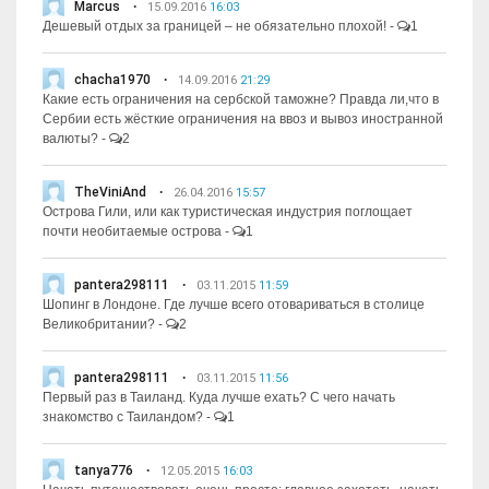
Marcus
15.09.2016
16:03
Дешевый отдых за границей – не обязательно плохой!
-
1
chacha1970
14.09.2016
21:29
Какие есть ограничения на сербской таможне? Правда ли,что в
Сербии есть жёсткие ограничения на ввоз и вывоз иностранной
валюты?
-
2
TheViniAnd
26.04.2016
15:57
Острова Гили, или как туристическая индустрия поглощает
почти необитаемые острова
-
1
pantera298111
03.11.2015
11:59
Шопинг в Лондоне. Где лучше всего отовариваться в столице
Великобритании?
-
2
pantera298111
03.11.2015
11:56
Первый раз в Таиланд. Куда лучше ехать? С чего начать
знакомство с Таиландом?
-
1
tanya776
12.05.2015
16:03