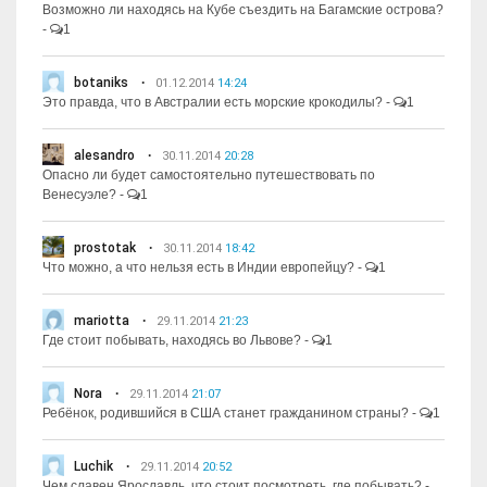
Возможно ли находясь на Кубе съездить на Багамские острова?
-
1
botaniks
01.12.2014
14:24
Это правда, что в Австралии есть морские крокодилы?
-
1
alesandro
30.11.2014
20:28
Опасно ли будет самостоятельно путешествовать по
Венесуэле?
-
1
prostotak
30.11.2014
18:42
Что можно, а что нельзя есть в Индии европейцу?
-
1
mariotta
29.11.2014
21:23
Где стоит побывать, находясь во Львове?
-
1
Nora
29.11.2014
21:07
Ребёнок, родившийся в США станет гражданином страны?
-
1
Luchik
29.11.2014
20:52
Чем славен Ярославль, что стоит посмотреть, где побывать?
-