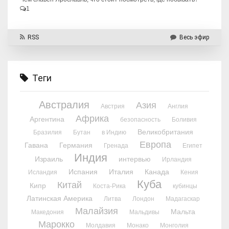
1
RSS
Весь эфир
Теги
Австралия
Азия
Австрия
Англия
Африка
Аргентина
безопасность
Боливия
Великобритания
Бразилия
Бутан
в Индию
Европа
Гавана
Германия
Гренада
Египет
Индия
Израиль
интервью
Ирландия
Испания
Италия
Канада
Исландия
Кения
Куба
Китай
Кипр
Коста-Рика
кубинцы
Латинская Америка
Литва
Лондон
Мадагаскар
Малайзия
Мальта
Македония
Мальдивы
Марокко
Молдавия
Монако
Монголия