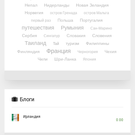
Непал
Нидерланды
Новая Зеландия
Норвегия
остров Гренада
остров Мальта
Польша
Португалия
первый раз
путешествия
Румыния
Сан-Марино
Сербия
Словакия
Словения
Сингапур
Таиланд
туризм
Филиппины
Тай
Франция
Финляндия
Чехия
Черногория
Чили
Шри-Ланка
Япония
Блоги
Ирландия
0.00