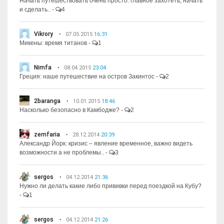
Начать путешествовать очень просто: главное захотеть, начать
и сделать..
-
4
Vikrory
07.05.2015
16:31
Микены: время титанов
-
1
Nimfa
08.04.2015
23:04
Греция: наше путешествие на остров Закинтос
-
2
2baranga
10.01.2015
18:46
Насколько безопасно в Камбодже?
-
2
zemfaria
28.12.2014
20:39
Александр Йорк: кризис – явление временное, важно видеть
возможности а не проблемы..
-
3
sergos
04.12.2014
21:36
Нужно ли делать какие либо прививки перед поездкой на Кубу?
-
1
sergos
04.12.2014
21:26