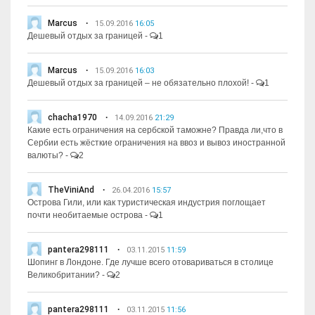
Marcus
15.09.2016
16:05
Дешевый отдых за границей
-
1
Marcus
15.09.2016
16:03
Дешевый отдых за границей – не обязательно плохой!
-
1
chacha1970
14.09.2016
21:29
Какие есть ограничения на сербской таможне? Правда ли,что в
Сербии есть жёсткие ограничения на ввоз и вывоз иностранной
валюты?
-
2
TheViniAnd
26.04.2016
15:57
Острова Гили, или как туристическая индустрия поглощает
почти необитаемые острова
-
1
pantera298111
03.11.2015
11:59
Шопинг в Лондоне. Где лучше всего отовариваться в столице
Великобритании?
-
2
pantera298111
03.11.2015
11:56