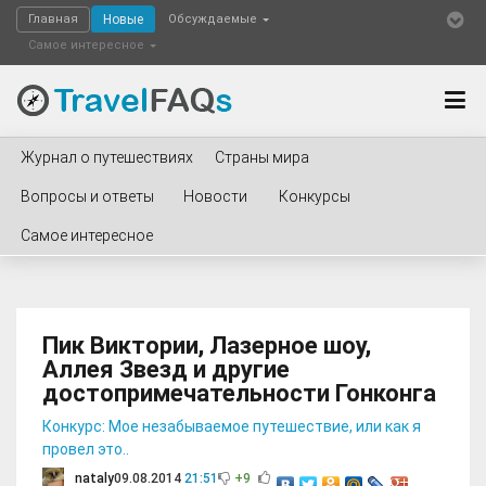
Главная
Новые
Обсуждаемые
Самое интересное
Журнал о путешествиях
Страны мира
Вопросы и ответы
Новости
Конкурсы
Самое интересное
Пик Виктории, Лазерное шоу,
Аллея Звезд и другие
достопримечательности Гонконга
Конкурс: Мое незабываемое путешествие, или как я
провел это..
nataly
09.08.2014
21:51
+9