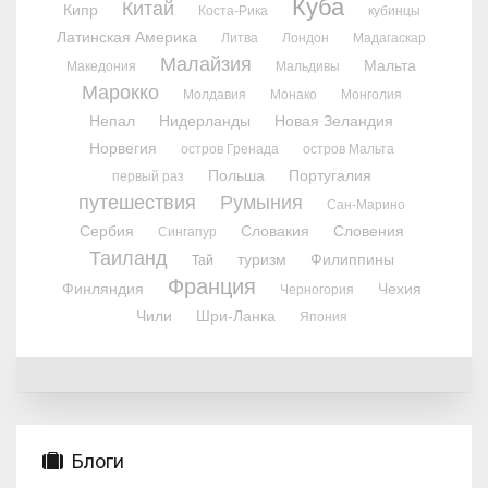
Куба
Китай
Кипр
Коста-Рика
кубинцы
Латинская Америка
Литва
Лондон
Мадагаскар
Малайзия
Мальта
Македония
Мальдивы
Марокко
Молдавия
Монако
Монголия
Непал
Нидерланды
Новая Зеландия
Норвегия
остров Гренада
остров Мальта
Польша
Португалия
первый раз
путешествия
Румыния
Сан-Марино
Сербия
Словакия
Словения
Сингапур
Таиланд
туризм
Филиппины
Тай
Франция
Финляндия
Чехия
Черногория
Чили
Шри-Ланка
Япония
Блоги