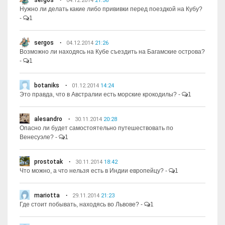
sergos
04.12.2014
21:36
Нужно ли делать какие либо прививки перед поездкой на Кубу?
-
1
sergos
04.12.2014
21:26
Возможно ли находясь на Кубе съездить на Багамские острова?
-
1
botaniks
01.12.2014
14:24
Это правда, что в Австралии есть морские крокодилы?
-
1
alesandro
30.11.2014
20:28
Опасно ли будет самостоятельно путешествовать по
Венесуэле?
-
1
prostotak
30.11.2014
18:42
Что можно, а что нельзя есть в Индии европейцу?
-
1
mariotta
29.11.2014
21:23
Где стоит побывать, находясь во Львове?
-
1