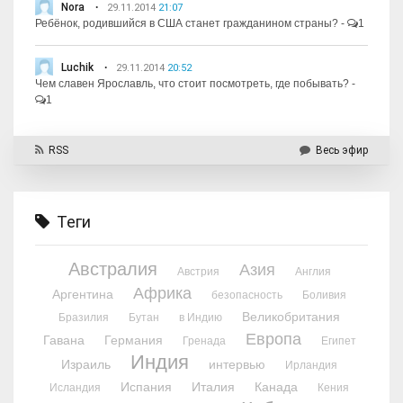
Nora
29.11.2014
21:07
Ребёнок, родившийся в США станет гражданином страны?
-
1
Luchik
29.11.2014
20:52
Чем славен Ярославль, что стоит посмотреть, где побывать?
-
1
RSS
Весь эфир
Теги
Австралия
Азия
Австрия
Англия
Африка
Аргентина
безопасность
Боливия
Великобритания
Бразилия
Бутан
в Индию
Европа
Гавана
Германия
Гренада
Египет
Индия
Израиль
интервью
Ирландия
Испания
Италия
Канада
Исландия
Кения