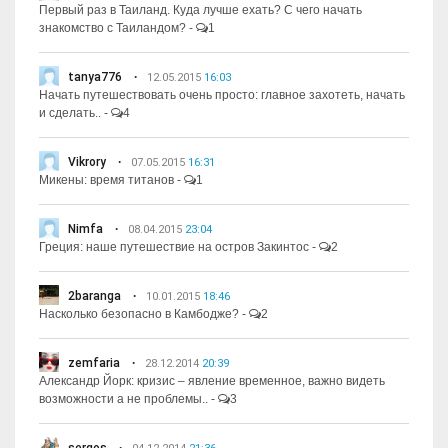
Первый раз в Таиланд. Куда лучше ехать? С чего начать
знакомство с Таиландом?
-
1
tanya776
12.05.2015
16:03
Начать путешествовать очень просто: главное захотеть, начать
и сделать..
-
4
Vikrory
07.05.2015
16:31
Микены: время титанов
-
1
Nimfa
08.04.2015
23:04
Греция: наше путешествие на остров Закинтос
-
2
2baranga
10.01.2015
18:46
Насколько безопасно в Камбодже?
-
2
zemfaria
28.12.2014
20:39
Александр Йорк: кризис – явление временное, важно видеть
возможности а не проблемы..
-
3