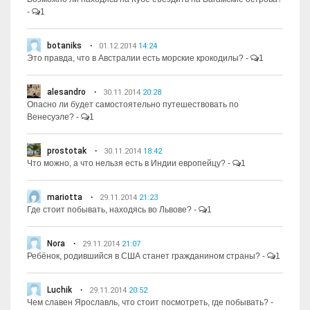
-
1
botaniks
01.12.2014
14:24
Это правда, что в Австралии есть морские крокодилы?
-
1
alesandro
30.11.2014
20:28
Опасно ли будет самостоятельно путешествовать по
Венесуэле?
-
1
prostotak
30.11.2014
18:42
Что можно, а что нельзя есть в Индии европейцу?
-
1
mariotta
29.11.2014
21:23
Где стоит побывать, находясь во Львове?
-
1
Nora
29.11.2014
21:07
Ребёнок, родившийся в США станет гражданином страны?
-
1
Luchik
29.11.2014
20:52
Чем славен Ярославль, что стоит посмотреть, где побывать?
-