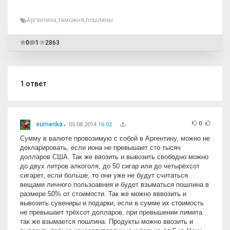
Аргентина
,
таможня
,
пошлины
0
1
2863
1
ответ
0
sumerika
05.08.2014
16:02
Сумму в валюте провозимую с собой в Аргентину, можно не
декларировать, если иона не превышает сто тысяч
долларов США. Так же ввозить и вывозить свободно можно
до двух литров алкоголя, до 50 сигар или до четырёхсот
сигарет, если больше, то они уже не будут считаться
вещами личного пользоавния и будет взыматься пошлина в
размере 50% от стоимости. Так же можно вввозить и
вывозить сувениры и подарки, если в сумме их стоимость
не превышает трёхсот долларов, при превышении лимита
так же взымается пошлина. Продукты можно ввозить и