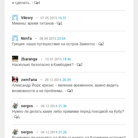
и сделать..
-
4
Vikrory
07.05.2015
16:31
Микены: время титанов
-
1
Nimfa
08.04.2015
23:04
Греция: наше путешествие на остров Закинтос
-
2
2baranga
10.01.2015
18:46
Насколько безопасно в Камбодже?
-
2
zemfaria
28.12.2014
20:39
Александр Йорк: кризис – явление временное, важно видеть
возможности а не проблемы..
-
3
sergos
04.12.2014
21:36
Нужно ли делать какие либо прививки перед поездкой на Кубу?
-
1
sergos
04.12.2014
21:26
Возможно ли находясь на Кубе съездить на Багамские острова?