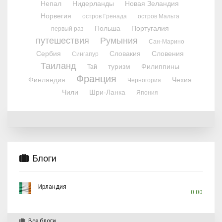
Непал
Нидерланды
Новая Зеландия
Норвегия
остров Гренада
остров Мальта
Польша
Португалия
первый раз
путешествия
Румыния
Сан-Марино
Сербия
Словакия
Словения
Сингапур
Таиланд
туризм
Филиппины
Тай
Франция
Финляндия
Чехия
Черногория
Чили
Шри-Ланка
Япония
Блоги
Ирландия
0.00
Все блоги