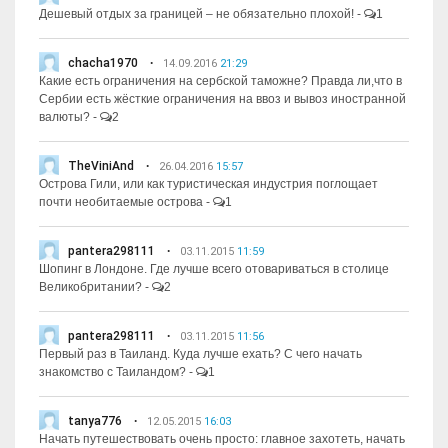
Дешевый отдых за границей – не обязательно плохой!
-
1
chacha1970
14.09.2016
21:29
Какие есть ограничения на сербской таможне? Правда ли,что в
Сербии есть жёсткие ограничения на ввоз и вывоз иностранной
валюты?
-
2
TheViniAnd
26.04.2016
15:57
Острова Гили, или как туристическая индустрия поглощает
почти необитаемые острова
-
1
pantera298111
03.11.2015
11:59
Шопинг в Лондоне. Где лучше всего отовариваться в столице
Великобритании?
-
2
pantera298111
03.11.2015
11:56
Первый раз в Таиланд. Куда лучше ехать? С чего начать
знакомство с Таиландом?
-
1
tanya776
12.05.2015
16:03
Начать путешествовать очень просто: главное захотеть, начать