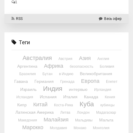
1
RSS
Весь эфир
Теги
Австралия
Азия
Австрия
Англия
Африка
Аргентина
безопасность
Боливия
Великобритания
Бразилия
Бутан
в Индию
Европа
Гавана
Германия
Гренада
Египет
Индия
Израиль
интервью
Ирландия
Испания
Италия
Канада
Исландия
Кения
Куба
Китай
Кипр
Коста-Рика
кубинцы
Латинская Америка
Литва
Лондон
Мадагаскар
Малайзия
Мальта
Македония
Мальдивы
Марокко
Молдавия
Монако
Монголия