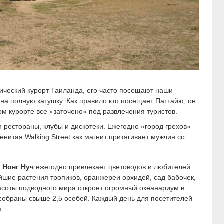
тический курорт Таиланда, его часто посещают наши
на полную катушку. Как правило кто посещает Паттайю, он
ом курорте все «заточено» под развлечения туристов.
 рестораны, клубы и дискотеки. Ежегодно «город грехов»
нитая Walking Street как магнит притягивает мужчин со
 Нонг Нуч
ежегодно привлекает цветоводов и любителей
йшие растения тропиков, оранжереи орхидей, сад бабочек,
соты подводного мира откроет огромный океанариум в
 собраны свыше 2,5 особей. Каждый день для посетителей
.