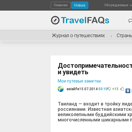
Главная
Новые
Обсуждаемые
Журнал о путешествиях
Стран
Достопримечательност
и увидеть
Мои путевые заметки
asialife
15.07.2014
03:10
+15
Таиланд — входит в тройку ли
россиянами. Известная азиатск
великолепными буддийскими хр
многочисленными шикарными пл