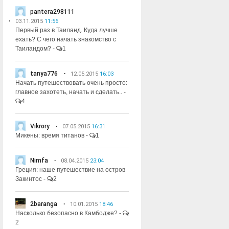
pantera298111
03.11.2015
11:56
Первый раз в Таиланд. Куда лучше
ехать? С чего начать знакомство с
Таиландом?
-
1
tanya776
12.05.2015
16:03
Начать путешествовать очень просто:
главное захотеть, начать и сделать..
-
4
Vikrory
07.05.2015
16:31
Микены: время титанов
-
1
Nimfa
08.04.2015
23:04
Греция: наше путешествие на остров
Закинтос
-
2
2baranga
10.01.2015
18:46
Насколько безопасно в Камбодже?
-
2