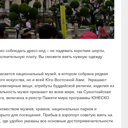
мо соблюдать дресс-код – не надевать короткие шорты,
полнительную плату, Вы сможете взять нужную одежду
лагается национальный музей, в котором собрана редкая
ого искусства, но и всей Юго-Восточной Азии. Украшают
 ювелирные вещи, атрибуты буддийской религии, изделия из
кальность музея признают во всем мире, так Сукхотхайская
нга, включена в реестр Памяти мира программы ЮНЕСКО.
ножеством музеев, храмов, национальных парков и
открыто для посещения. Прибыв в аэропорт советую взять на
, где удобно указаны все основные достопримечательности.