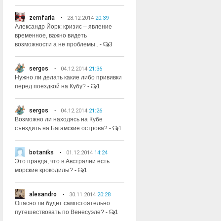
zemfaria
28.12.2014
20:39
Александр Йорк: кризис – явление
временное, важно видеть
возможности а не проблемы..
-
3
sergos
04.12.2014
21:36
Нужно ли делать какие либо прививки
перед поездкой на Кубу?
-
1
sergos
04.12.2014
21:26
Возможно ли находясь на Кубе
съездить на Багамские острова?
-
1
botaniks
01.12.2014
14:24
Это правда, что в Австралии есть
морские крокодилы?
-
1
alesandro
30.11.2014
20:28
Опасно ли будет самостоятельно
путешествовать по Венесуэле?
-
1