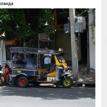
иланда