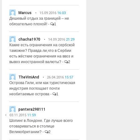
Marcus
15.09.2016
16:03
Дешевый отдых за границей – не
обязательно плохой!
-
1
chacha1970
14.09.2016
21:29
Какие есть ограничения на сербской
таможне? Правда ли,что в Сербии
есть жёсткие ограничения на ввоз и
вывоз иностранной валюты?
-
2
TheViniAnd
26.04.2016
15:57
Острова Гили, или как туристическая
индустрия поглощает почти
необитаемые острова
-
1
pantera298111
03.11.2015
11:59
Шопинг в Лондоне. Где лучше всего
отовариваться в столице
Великобритании?
-
2