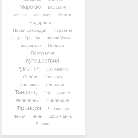
Марокко
Молдавия
Непал
Монако
Монголия
Нидерланды
Новая Зеландия
Норвегия
остров Гренада
остров Мальта
Польша
первый раз
Португалия
путешествия
Румыния
Сан-Марино
Сербия
Сингапур
Словакия
Словения
Таиланд
туризм
Тай
Филиппины
Финляндия
Франция
Черногория
Чехия
Чили
Шри-Ланка
Япония