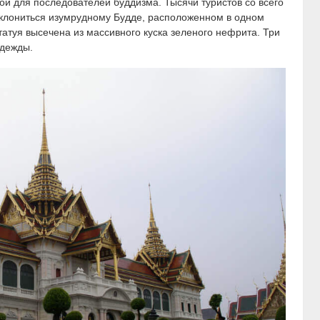
й для последователей буддизма. Тысячи туристов со всего
оклониться изумрудному Будде, расположенном в одном
атуя высечена из массивного куска зеленого нефрита. Три
одежды.