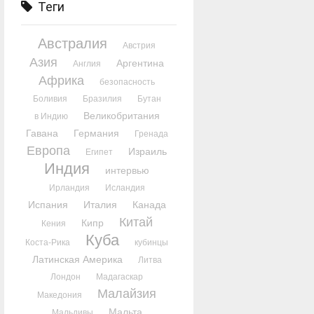
Теги
Австралия
Австрия
Азия
Аргентина
Англия
Африка
безопасность
Боливия
Бразилия
Бутан
Великобритания
в Индию
Гавана
Германия
Гренада
Европа
Израиль
Египет
Индия
интервью
Ирландия
Исландия
Испания
Италия
Канада
Китай
Кипр
Кения
Куба
Коста-Рика
кубинцы
Латинская Америка
Литва
Лондон
Мадагаскар
Малайзия
Македония
Мальта
Мальдивы