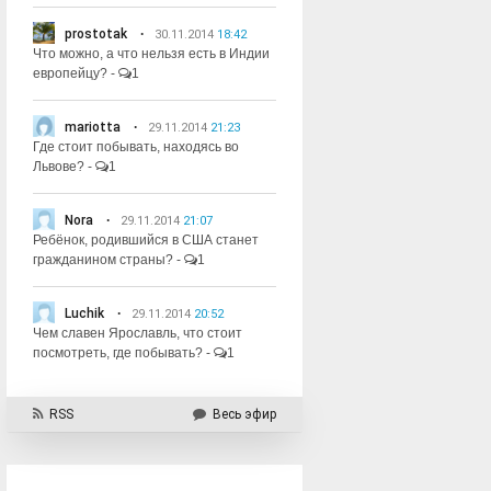
prostotak
30.11.2014
18:42
Что можно, а что нельзя есть в Индии
европейцу?
-
1
mariotta
29.11.2014
21:23
Где стоит побывать, находясь во
Львове?
-
1
Nora
29.11.2014
21:07
Ребёнок, родившийся в США станет
гражданином страны?
-
1
Luchik
29.11.2014
20:52
Чем славен Ярославль, что стоит
посмотреть, где побывать?
-
1
RSS
Весь эфир