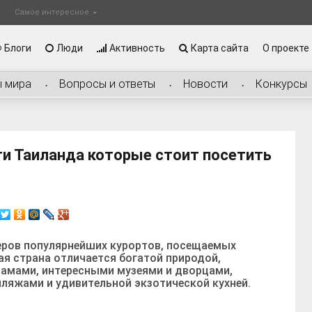
Самое интересное
Блоги
Люди
Активность
Карта сайта
О проекте
ы мира
Вопросы и ответы
Новости
Конкурсы
и Таиланда которые стоит посетить
деров популярнейших курортов, посещаемых
ая страна отличается богатой природой,
амами, интересными музеями и дворцами,
яжами и удивительной экзотической кухней.